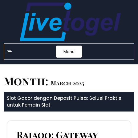
Skip
to
content
Menu
Month:
March 2025
Slot Gacor dengan Deposit Pulsa: Solusi Praktis
untuk Pemain Slot
Rajaqq: Gateway