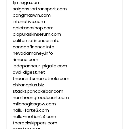
fjmnxga.com
saigonstartransport.com
bangmaxwin.com
infonetive.com
epictacoshop.com
biopuraskinserum.com
californiafinances.info
canadafinance.info
nevadamoney.info
rimene.com
ledepanneur-pigalle.com
dvd-digest.net
theartistsmarketnola.com
chiranaplus.biz
stackspancakebar.com
namheongfoodcourt.com
milanoglasgow.com
hallu-forte3.com
hallu-motion24.com
therockskippers.com