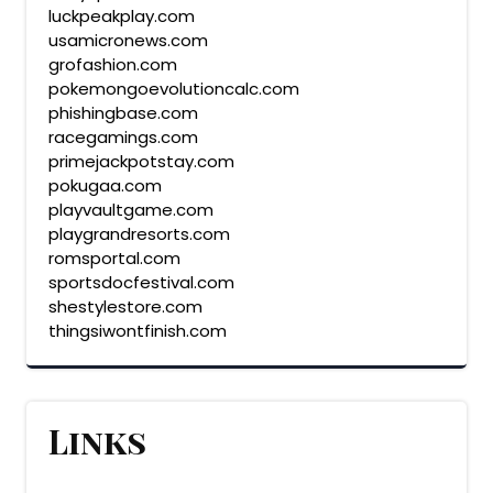
luckpeakplay.com
usamicronews.com
grofashion.com
pokemongoevolutioncalc.com
phishingbase.com
racegamings.com
primejackpotstay.com
pokugaa.com
playvaultgame.com
playgrandresorts.com
romsportal.com
sportsdocfestival.com
shestylestore.com
thingsiwontfinish.com
Links