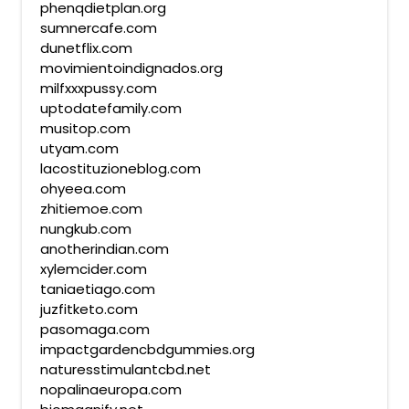
phenqdietplan.org
sumnercafe.com
dunetflix.com
movimientoindignados.org
milfxxxpussy.com
uptodatefamily.com
musitop.com
utyam.com
lacostituzioneblog.com
ohyeea.com
zhitiemoe.com
nungkub.com
anotherindian.com
xylemcider.com
taniaetiago.com
juzfitketo.com
pasomaga.com
impactgardencbdgummies.org
naturesstimulantcbd.net
nopalinaeuropa.com