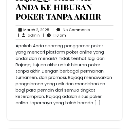
Anda ke hiburan
poker tanpa akhir
March
No
March 2, 2025
|
No Comments
admin
2,
1:10
Comments
|
admin
|
1:10 am
2025
am
Apakah Anda seorang penggemar poker
yang mencari platform poker online yang
andal dan menarik? Tidak terlihat lagi dari
Rajaqq, tujuan akhir untuk hiburan poker
tanpa akhir. Dengan berbagai permainan,
turnamen, dan promosi, Rajaqq menawarkan
pengalaman yang unik dan mendebarkan
bagi para pemain dari semua tingkat
keterampilan. Rajaqq adalah situs poker
online tepercaya yang telah berada […]