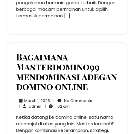
pengalaman bermain game terbaik. Dengan
berbagai macam permainan untuk dipilih,
termasuk permainan […]
Bagaimana
Masterdomino99
mendominasi adegan
domino online
March
No
March 1, 2025
|
No Comments
admin
1,
1:02
Comments
|
admin
|
1:02 am
2025
am
Ketika datang ke domino online, satu nama
menonjol di atas yang lain: Masterdomino99.
Dengan kombinasi keterampilan, strategi,