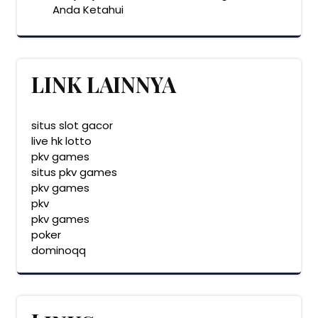
Anda Ketahui
LINK LAINNYA
situs slot gacor
live hk lotto
pkv games
situs pkv games
pkv games
pkv
pkv games
poker
dominoqq