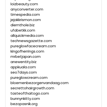
loizbeauty.com
anyconverter.com
timespedia.com
jejakkrismon.com
diemthole.biz
ufabetkk.com
allquickmedia.com
technewsgazette.com
pureglowfacecream.com
kingofherrings.com
mrbetjapan.com
anewentity.biz
appkuala.com
seo7days.com
pureglowcream.com
bloemenbezorgenvandaag.com
secrettohairgrowth.com
tasteofthaitogo.com
bunnynkitty.com
bezopasnik.org