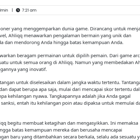
min
|
7:21 am
sioner yang menggemparkan dunia game. Dirancang untuk menja
evel, Ahliqq menawarkan pengalaman bermain yang unik dan
da dan mendorong Anda hingga batas kemampuan Anda.
awarkan beragam permainan untuk dipilih pemain. Dari game ar
suatu untuk semua orang di Ahliqq. Namun yang membedakan Ah
ngannya yang inovatif.
tangan untuk diselesaikan dalam jangka waktu tertentu. Tantang
n dan dapat berupa apa saja, mulai dari mencapai skor tertentu d
npa kehilangan nyawa. Tangkapannya adalah jika Anda gagal
anksi, entah itu kehilangan poin atau dipaksa untuk memulai da
liqq begitu membuat ketagihan dan mengasyikkan. Ini memaksa
hingga batas kemampuan mereka dan berusaha mencapai
gan baru yang ditambahkan secara berkala, selalu ada sesuatu 