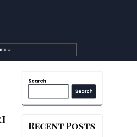
line
Search
Search
i
Recent Posts