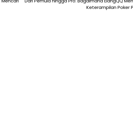
 Mencari
Dari Pemula hingga Pro: Bagaimana ElangQQ Me
Keterampilan Poker 