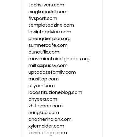
techsilvers.com
ningkatinskill.com
fivsport.com
templatedzine.com
lawinfoadvice.com
phenqdietplan.org
sumnercafe.com
dunetflix.com
movimientoindignados.org
milfxxxpussy.com
uptodatefamily.com
musitop.com
utyam.com
lacostituzioneblog.com
ohyeea.com
zhitiemoe.com
nungkub.com
anotherindian.com
xylemcider.com
taniaetiago.com