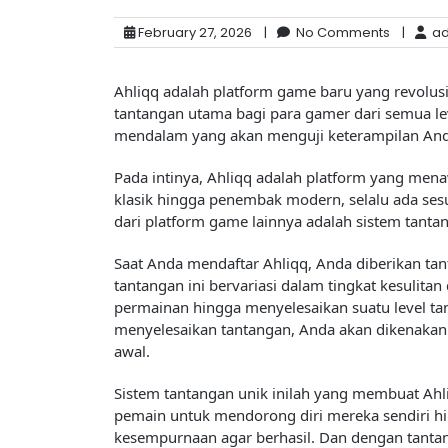
February 27, 2026
|
No Comments
|
ad
Ahliqq adalah platform game baru yang revolu
tantangan utama bagi para gamer dari semua l
mendalam yang akan menguji keterampilan An
Pada intinya, Ahliqq adalah platform yang men
klasik hingga penembak modern, selalu ada se
dari platform game lainnya adalah sistem tanta
Saat Anda mendaftar Ahliqq, Anda diberikan tan
tantangan ini bervariasi dalam tingkat kesulita
permainan hingga menyelesaikan suatu level ta
menyelesaikan tantangan, Anda akan dikenakan s
awal.
Sistem tantangan unik inilah yang membuat Ah
pemain untuk mendorong diri mereka sendiri 
kesempurnaan agar berhasil. Dan dengan tantan