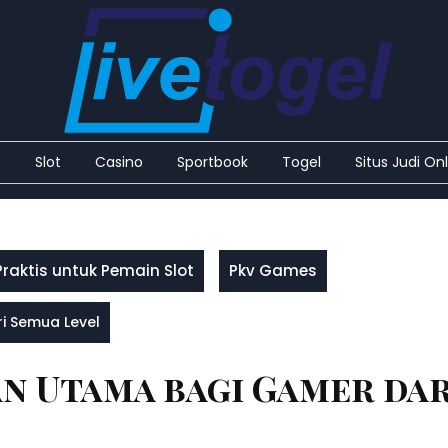
s
Slot
Casino
Sportbook
Togel
Situs Judi On
Praktis untuk Pemain Slot
Pkv Games
i Semua Level
n Utama bagi Gamer dar