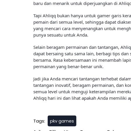
baru dan menarik untuk diperjuangkan di Ahliqq
Tapi Ahliqq bukan hanya untuk gamer garis ker
pemain dari semua level, sehingga dapat diaks
yang mencari cara menyenangkan untuk menghab
punya sesuatu untuk Anda.
Selain beragam permainan dan tantangan, Ahli
dapat bersaing satu sama lain, berbagi tips d
bersama. Rasa kebersamaan ini menambah lapi
permainan yang benar-benar unik.
Jadi jika Anda mencari tantangan terhebat dal
tantangan inovatif, beragam permainan, dan kom
semua level untuk menguji keterampilan mereka 
Ahliqq hari ini dan lihat apakah Anda memiliki
Tags:
pkv games