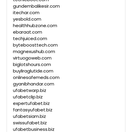
gundembalikesir.com
itechar.com
yesbold.com
healthhubzone.com
ebaraat.com
techjuiced.com
byteboosttech.com
magnexushub.com
virtuogoweb.com
biglotshours.com
buyliraglutide.com
onlinesafemeds.com
gyanibhandar.com
ufabetwarp.biz
ufabetclip.biz
expertufabet.biz
fantasyufabet.biz
ufabetsiam.biz
swissufabet.biz
ufabetbusiness.biz