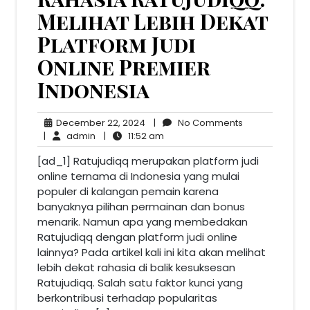
Melihat Lebih Dekat
Platform Judi
Online Premier
Indonesia
December
No
December 22, 2024
|
No Comments
admin
22,
11:52
Comments
|
admin
|
11:52 am
2024
am
[ad_1] Ratujudiqq merupakan platform judi
online ternama di Indonesia yang mulai
populer di kalangan pemain karena
banyaknya pilihan permainan dan bonus
menarik. Namun apa yang membedakan
Ratujudiqq dengan platform judi online
lainnya? Pada artikel kali ini kita akan melihat
lebih dekat rahasia di balik kesuksesan
Ratujudiqq. Salah satu faktor kunci yang
berkontribusi terhadap popularitas