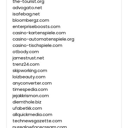
the-tourist.org
advogato.net
isafebag.net
bloombergz.com
enterpriseboosts.com
casino-kartenspiele.com
casino-automatenspiele.org
casino-tischspiele.com
otbody.com
jamestrust.net
trenz24.com
skipworking.com
loizbeauty.com
anyconverter.com
timespedia.com
jejakkrismon.com
diemthole.biz
ufabetkk.com
allquickmedia.com
technewsgazette.com
pureglowfacecream.com