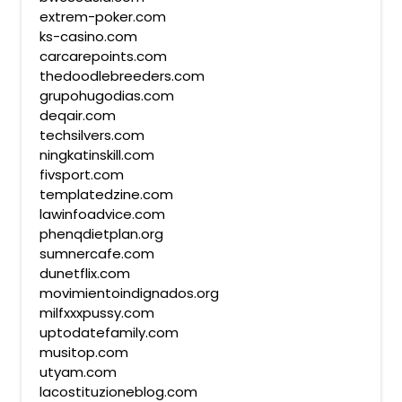
extrem-poker.com
ks-casino.com
carcarepoints.com
thedoodlebreeders.com
grupohugodias.com
deqair.com
techsilvers.com
ningkatinskill.com
fivsport.com
templatedzine.com
lawinfoadvice.com
phenqdietplan.org
sumnercafe.com
dunetflix.com
movimientoindignados.org
milfxxxpussy.com
uptodatefamily.com
musitop.com
utyam.com
lacostituzioneblog.com