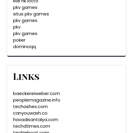
live hk lotto
pkv games
situs pkv games
pkv games
pkv
pkv games
poker
dominoqq
Links
baeckereiweber.com
peoplemagazine.info
techashes.com
canyouwash.co
havadisantalya.com
techdtimes.com
techieboot.com