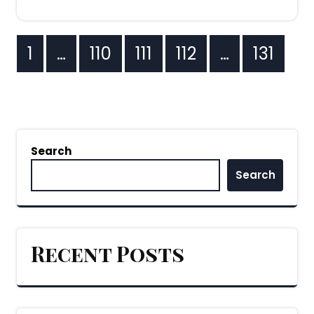
Posts
1
…
110
111
112
…
131
pagination
Search
Search
Recent Posts