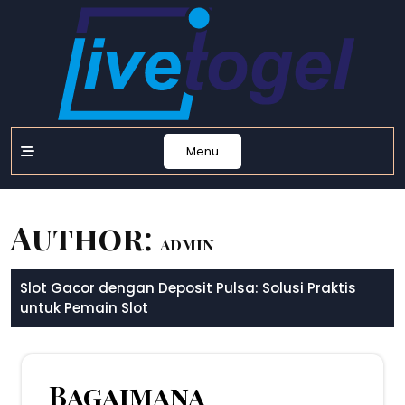
Skip
to
content
Menu
Author:
admin
Slot Gacor dengan Deposit Pulsa: Solusi Praktis
untuk Pemain Slot
Bagaimana