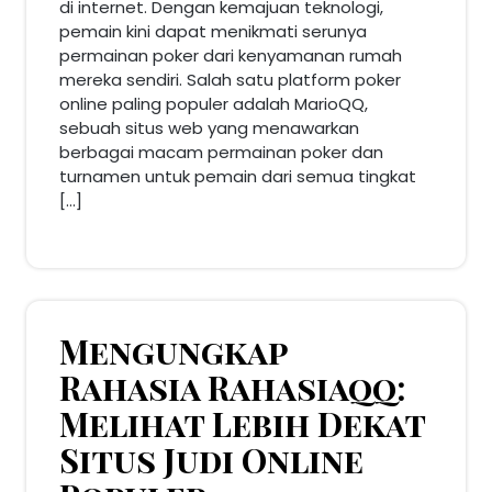
di internet. Dengan kemajuan teknologi,
pemain kini dapat menikmati serunya
permainan poker dari kenyamanan rumah
mereka sendiri. Salah satu platform poker
online paling populer adalah MarioQQ,
sebuah situs web yang menawarkan
berbagai macam permainan poker dan
turnamen untuk pemain dari semua tingkat
[…]
Mengungkap
Rahasia Rahasiaqq:
Melihat Lebih Dekat
Situs Judi Online