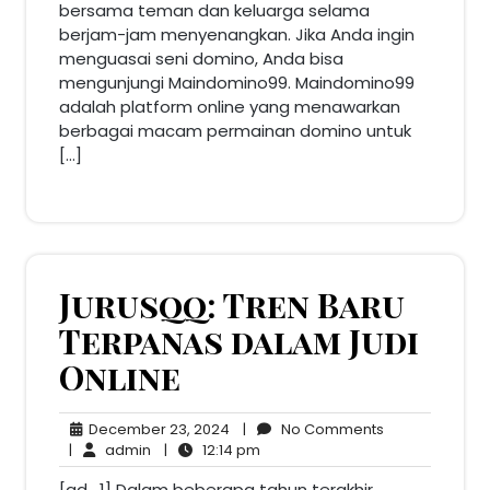
bersama teman dan keluarga selama
berjam-jam menyenangkan. Jika Anda ingin
menguasai seni domino, Anda bisa
mengunjungi Maindomino99. Maindomino99
adalah platform online yang menawarkan
berbagai macam permainan domino untuk
[…]
Jurusqq: Tren Baru
Terpanas dalam Judi
Online
December
No
December 23, 2024
|
No Comments
admin
23,
12:14
Comments
|
admin
|
12:14 pm
2024
pm
[ad_1] Dalam beberapa tahun terakhir,