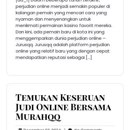
perjudian online menjadi semakin populer di
kalangan pemain yang mencari cara yang
nyaman dan menyenangkan untuk
menikmati permainan kasino favorit mereka.
Dan kini, ada pemain baru di kota ini yang
menggemparkan dunia perjudian online –
Jurusqq. Jurusqq adalah platform perjudian
online yang relatif baru yang dengan cepat
mendapatkan reputasi sebagai […]
Temukan Keseruan
Judi Online Bersama
Murahqq
December
No