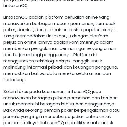
LintasanQQ.
LintasanQQ adalah platform perjudian online yang
menawarkan berbagai macam permainan, termasuk
poker, domino, dan permainan kasino populer lainnya.
Yang membedakan LintasanQQ dengan platform
perjudian online lainnya adalah komitmennya dalam
memberikan pengalaman bermain game yang aman
dan terjamin bagi penggunanya. Platform ini
menggunakan teknologi enkripsi canggih untuk
melindungi informasi pribadi dan keuangan pengguna,
memastikan bahwa data mereka selalu aman dan
terlindungi.
Selain fokus pada keamanan, LintasanQQ juga
menawarkan beragam pilihan permainan dan taruhan
untuk memenuhi beragam kebutuhan penggunanya.
Baik Anda seorang pemain poker berpengalaman atau
pemula yang ingin mencoba perjudian online untuk
pertama kalinya, LintasanQQ memiliki sesuatu untuk