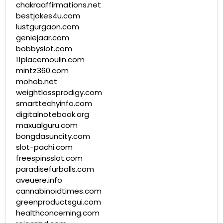
chakraaffirmations.net
bestjokes4u.com
lustgurgaon.com
geniejaar.com
bobbyslot.com
11placemoulin.com
mintz360.com
mohob.net
weightlossprodigy.com
smarttechyinfo.com
digitalnotebook.org
maxualguru.com
bongdasuncity.com
slot-pachi.com
freespinsslot.com
paradisefurballs.com
aveuere.info
cannabinoidtimes.com
greenproductsgui.com
healthconcerning.com