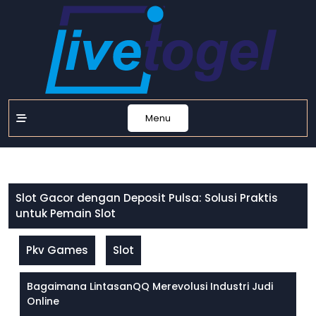
Skip
to
content
Menu
Slot Gacor dengan Deposit Pulsa: Solusi Praktis
untuk Pemain Slot
Pkv Games
Slot
Bagaimana LintasanQQ Merevolusi Industri Judi
Online