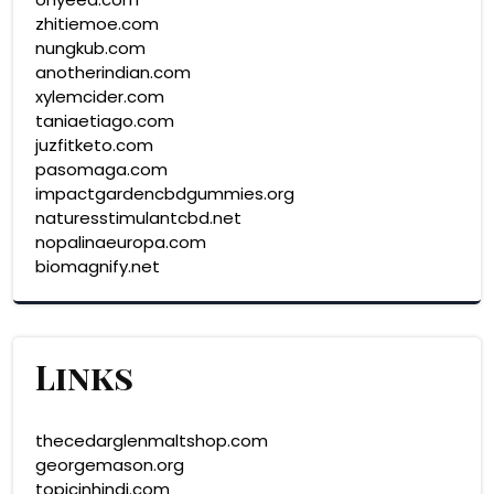
zhitiemoe.com
nungkub.com
anotherindian.com
xylemcider.com
taniaetiago.com
juzfitketo.com
pasomaga.com
impactgardencbdgummies.org
naturesstimulantcbd.net
nopalinaeuropa.com
biomagnify.net
Links
thecedarglenmaltshop.com
georgemason.org
topicinhindi.com