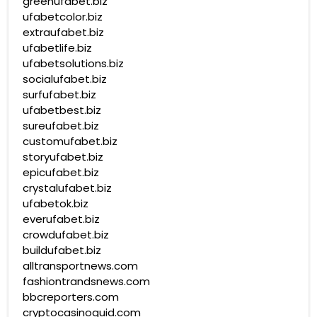
greenufabet.biz
ufabetcolor.biz
extraufabet.biz
ufabetlife.biz
ufabetsolutions.biz
socialufabet.biz
surfufabet.biz
ufabetbest.biz
sureufabet.biz
customufabet.biz
storyufabet.biz
epicufabet.biz
crystalufabet.biz
ufabetok.biz
everufabet.biz
crowdufabet.biz
buildufabet.biz
alltransportnews.com
fashiontrandsnews.com
bbcreporters.com
cryptocasinoguid.com