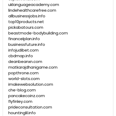
uklanguageacademy.com
lindehealthcarefree.com
allbusinessjobs.info
top10products.net
pickabatours.com
beastmode-bodybuilding.com
financelplan.info
businessfuture.info
infojudibet.com
cbdmap.info
deanbeanxn.com
matkarajdhanigame.com
popthrone.com
world-slots.com
imakewebsolution.com
che-blog.com
pancakecoinz.com
flyfinley.com
prideconsultation.com
hountinglil.info