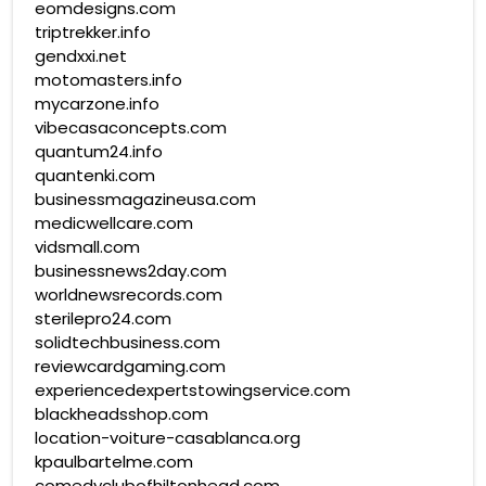
eomdesigns.com
triptrekker.info
gendxxi.net
motomasters.info
mycarzone.info
vibecasaconcepts.com
quantum24.info
quantenki.com
businessmagazineusa.com
medicwellcare.com
vidsmall.com
businessnews2day.com
worldnewsrecords.com
sterilepro24.com
solidtechbusiness.com
reviewcardgaming.com
experiencedexpertstowingservice.com
blackheadsshop.com
location-voiture-casablanca.org
kpaulbartelme.com
comedyclubofhiltonhead.com