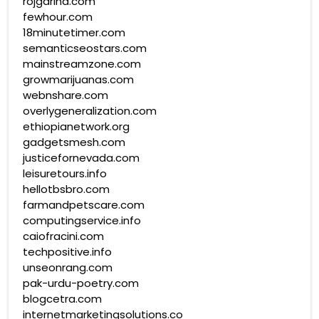
rojgarind.com
fewhour.com
18minutetimer.com
semanticseostars.com
mainstreamzone.com
growmarijuanas.com
webnshare.com
overlygeneralization.com
ethiopianetwork.org
gadgetsmesh.com
justicefornevada.com
leisuretours.info
hellotbsbro.com
farmandpetscare.com
computingservice.info
caiofracini.com
techpositive.info
unseonrang.com
pak-urdu-poetry.com
blogcetra.com
internetmarketingsolutions.co