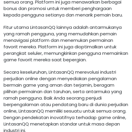
semua orang. Platform ini juga menawarkan berbagai
bonus dan promosi untuk memberi penghargaan
kepada pengguna setianya dan menarik pemain baru.
Fitur utama LintasanQQ lainnya adalah antarmukanya
yang ramah pengguna, yang memudahkan pemain
menavigasi platform dan menemukan permainan
favorit mereka. Platform ini juga dioptimalkan untuk
perangkat seluler, memungkinkan pengguna memainkan
game favorit mereka saat bepergian.
Secara keseluruhan, LintasanQQ merevolusi industri
perjudian online dengan menyediakan pengalaman
bermain game yang aman dan terjamin, beragam
pilihan permainan dan taruhan, serta antarmuka yang
ramah pengguna. Baik Anda seorang penjudi
berpengalaman atau pendatang baru di dunia perjudian
online, LintasanQQ memiliki sesuatu untuk semua orang.
Dengan pendekatan inovatifnya terhadap game online,
LintasanQQ menetapkan standar untuk masa depan
industri ini.