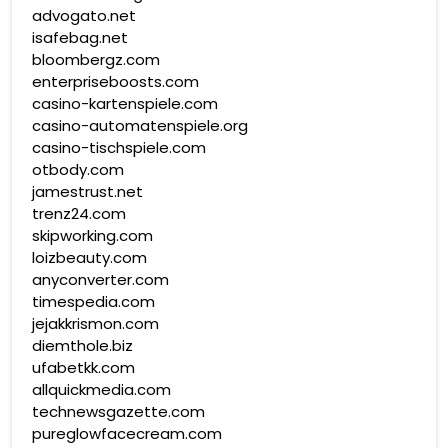
advogato.net
isafebag.net
bloombergz.com
enterpriseboosts.com
casino-kartenspiele.com
casino-automatenspiele.org
casino-tischspiele.com
otbody.com
jamestrust.net
trenz24.com
skipworking.com
loizbeauty.com
anyconverter.com
timespedia.com
jejakkrismon.com
diemthole.biz
ufabetkk.com
allquickmedia.com
technewsgazette.com
pureglowfacecream.com