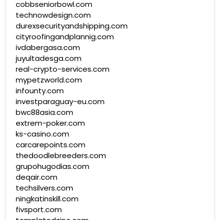
cobbseniorbowl.com
technowdesign.com
durexsecurityandshipping.com
cityroofingandplannig.com
ivdabergasa.com
juyultadesga.com
real-crypto-services.com
mypetzworld.com
infounty.com
investparaguay-eu.com
bwc88asia.com
extrem-poker.com
ks-casino.com
carcarepoints.com
thedoodlebreeders.com
grupohugodias.com
deqair.com
techsilvers.com
ningkatinskill.com
fivsport.com