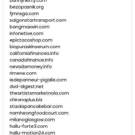
bunnynkitty.com
bezopasnik.org
fjmnxga.com
saigonstartransport.com
bangmaxwin.com
infonetive.com
epictacoshop.com
biopuraskinserum.com
californiafinances.info
canadafinance.info
nevadamoney.info
rimene.com
ledepanneur-pigalle.com
dvd-digest.net
theartistsmarketnola.com
chiranaplus.biz
stackspancakebar.com
namheongfoodcourt.com
milanoglasgow.com
hallu-forte3.com
hallu-motion24.com