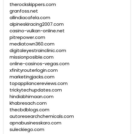
therockskippers.com
granfoss.net
allindiacafela.com
alpineskiracing2007.com
casino-vulkan-online.net
pitrepower.com
mediatown360.com
digitaleyestrainclinic.com
missionposible.com
online-casinos-vegas.com
xfinityrouterlogin.com
marketingjacks.com
topappliancereviews.com
trickytechupdates.com
hindiabhimaan.com
khabresach.com
thecbdblogs.com
autoresearchchemicals.com
apnabusinesskaro.com
suleckiego.com