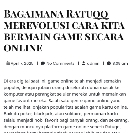
Bagaimana Ratuqq
merevolusi cara kita
bermain game secara
online
April 7, 2025
|
No Comments
|
admin
|
8:09 am
Di era digital saat ini, game online telah menjadi semakin
populer, dengan jutaan orang di seluruh dunia masuk ke
komputer atau perangkat seluler mereka untuk memainkan
game favorit mereka. Salah satu genre game online yang
telah melihat lonjakan popularitas adalah game kartu online.
Baik itu poker, blackjack, atau solitaire, permainan kartu
selalu menjadi hobi favorit bagi banyak orang, dan sekarang,
dengan munculnya platform game online seperti Ratuqq,