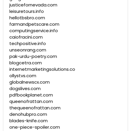
justicefornevada.com
leisuretours.info
hellotbsbro.com
farmandpetscare.com
computingservice.info
caiofracini.com
techpositive.info
unseonrang.com
pak-urdu-poetry.com
blogcetra.com
internetmarketingsolutions.co
ollystvs.com
globalnewscx.com
dogslives.com
pdfbookplanet.com
queenofrattan.com
thequeenofrattan.com
denohubpro.com
blades-knife.com
one-piece-spoiler.com