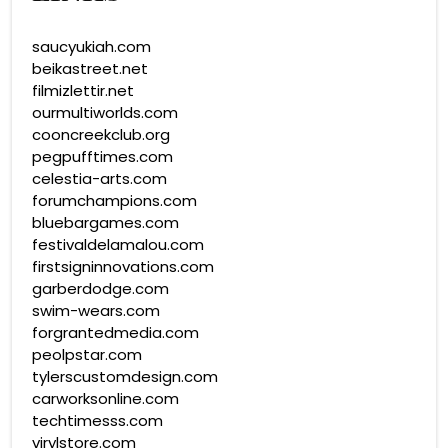
saucyukiah.com
beikastreet.net
filmizlettir.net
ourmultiworlds.com
cooncreekclub.org
pegpufftimes.com
celestia-arts.com
forumchampions.com
bluebargames.com
festivaldelamalou.com
firstsigninnovations.com
garberdodge.com
swim-wears.com
forgrantedmedia.com
peolpstar.com
tylerscustomdesign.com
carworksonline.com
techtimesss.com
virylstore.com