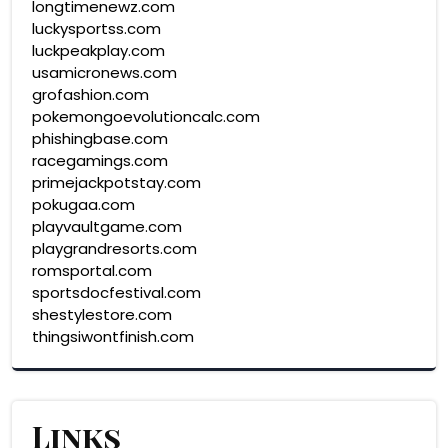
longtimenewz.com
luckysportss.com
luckpeakplay.com
usamicronews.com
grofashion.com
pokemongoevolutioncalc.com
phishingbase.com
racegamings.com
primejackpotstay.com
pokugaa.com
playvaultgame.com
playgrandresorts.com
romsportal.com
sportsdocfestival.com
shestylestore.com
thingsiwontfinish.com
Links