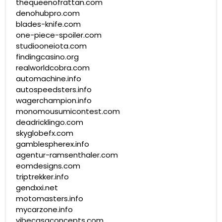
thequeenofrattan.com
denohubpro.com
blades-knife.com
one-piece-spoiler.com
studiooneiota.com
findingcasino.org
realworldcobra.com
automachine.info
autospeedsters.info
wagerchampion.info
monomousumicontest.com
deadricklingo.com
skyglobefx.com
gamblespherex.info
agentur-ramsenthaler.com
eomdesigns.com
triptrekker.info
gendxxi.net
motomasters.info
mycarzone.info
vibecasaconcepts.com