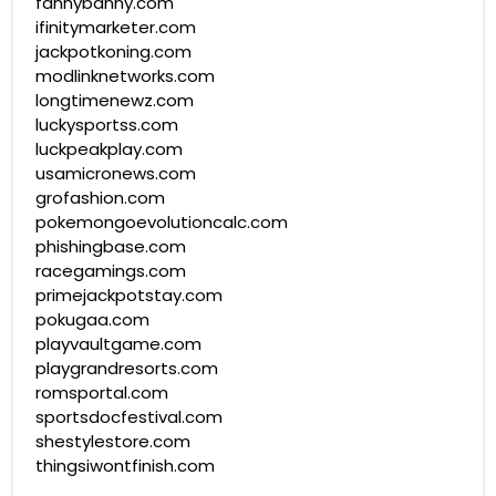
fannybanny.com
ifinitymarketer.com
jackpotkoning.com
modlinknetworks.com
longtimenewz.com
luckysportss.com
luckpeakplay.com
usamicronews.com
grofashion.com
pokemongoevolutioncalc.com
phishingbase.com
racegamings.com
primejackpotstay.com
pokugaa.com
playvaultgame.com
playgrandresorts.com
romsportal.com
sportsdocfestival.com
shestylestore.com
thingsiwontfinish.com