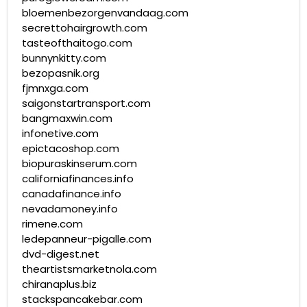
bloemenbezorgenvandaag.com
secrettohairgrowth.com
tasteofthaitogo.com
bunnynkitty.com
bezopasnik.org
fjmnxga.com
saigonstartransport.com
bangmaxwin.com
infonetive.com
epictacoshop.com
biopuraskinserum.com
californiafinances.info
canadafinance.info
nevadamoney.info
rimene.com
ledepanneur-pigalle.com
dvd-digest.net
theartistsmarketnola.com
chiranaplus.biz
stackspancakebar.com