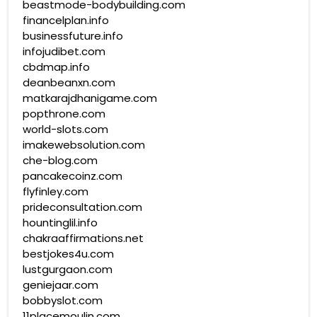
beastmode-bodybuilding.com
financelplan.info
businessfuture.info
infojudibet.com
cbdmap.info
deanbeanxn.com
matkarajdhanigame.com
popthrone.com
world-slots.com
imakewebsolution.com
che-blog.com
pancakecoinz.com
flyfinley.com
prideconsultation.com
hountinglil.info
chakraaffirmations.net
bestjokes4u.com
lustgurgaon.com
geniejaar.com
bobbyslot.com
11placemoulin.com