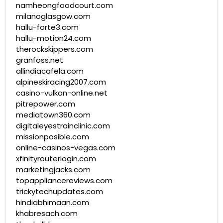
namheongfoodcourt.com
milanoglasgow.com
hallu-forte3.com
hallu-motion24.com
therockskippers.com
granfoss.net
allindiacafela.com
alpineskiracing2007.com
casino-vulkan-online.net
pitrepower.com
mediatown360.com
digitaleyestrainclinic.com
missionposible.com
online-casinos-vegas.com
xfinityrouterlogin.com
marketingjacks.com
topappliancereviews.com
trickytechupdates.com
hindiabhimaan.com
khabresach.com