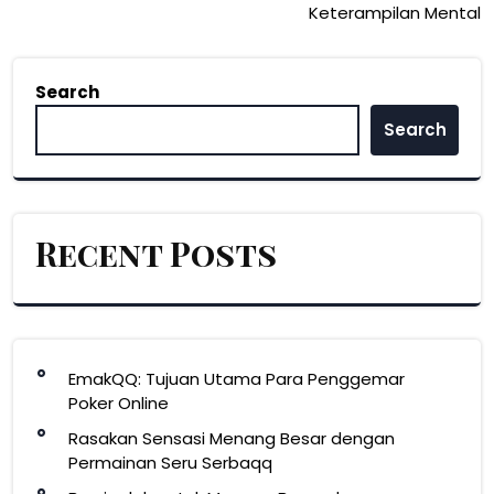
Keterampilan Mental
Search
Search
Recent Posts
EmakQQ: Tujuan Utama Para Penggemar
Poker Online
Rasakan Sensasi Menang Besar dengan
Permainan Seru Serbaqq