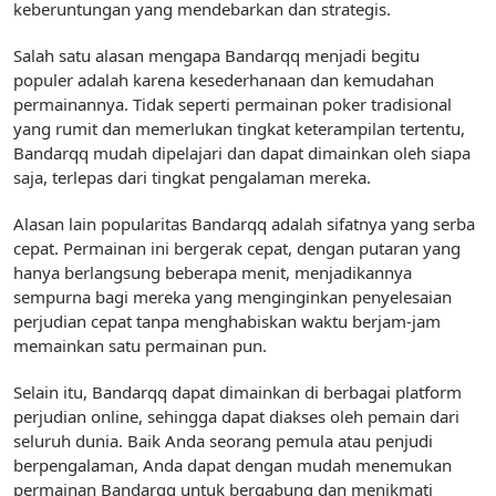
keberuntungan yang mendebarkan dan strategis.
Salah satu alasan mengapa Bandarqq menjadi begitu
populer adalah karena kesederhanaan dan kemudahan
permainannya. Tidak seperti permainan poker tradisional
yang rumit dan memerlukan tingkat keterampilan tertentu,
Bandarqq mudah dipelajari dan dapat dimainkan oleh siapa
saja, terlepas dari tingkat pengalaman mereka.
Alasan lain popularitas Bandarqq adalah sifatnya yang serba
cepat. Permainan ini bergerak cepat, dengan putaran yang
hanya berlangsung beberapa menit, menjadikannya
sempurna bagi mereka yang menginginkan penyelesaian
perjudian cepat tanpa menghabiskan waktu berjam-jam
memainkan satu permainan pun.
Selain itu, Bandarqq dapat dimainkan di berbagai platform
perjudian online, sehingga dapat diakses oleh pemain dari
seluruh dunia. Baik Anda seorang pemula atau penjudi
berpengalaman, Anda dapat dengan mudah menemukan
permainan Bandarqq untuk bergabung dan menikmati