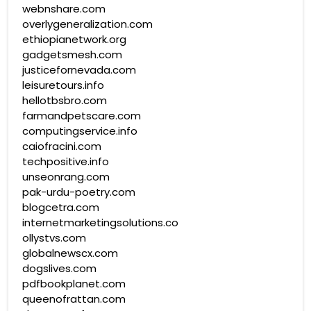
webnshare.com
overlygeneralization.com
ethiopianetwork.org
gadgetsmesh.com
justicefornevada.com
leisuretours.info
hellotbsbro.com
farmandpetscare.com
computingservice.info
caiofracini.com
techpositive.info
unseonrang.com
pak-urdu-poetry.com
blogcetra.com
internetmarketingsolutions.co
ollystvs.com
globalnewscx.com
dogslives.com
pdfbookplanet.com
queenofrattan.com