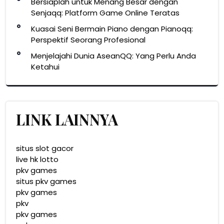
Bersiaplah untuk Menang Besar dengan
Senjaqq: Platform Game Online Teratas
Kuasai Seni Bermain Piano dengan Pianoqq:
Perspektif Seorang Profesional
Menjelajahi Dunia AseanQQ: Yang Perlu Anda
Ketahui
LINK LAINNYA
situs slot gacor
live hk lotto
pkv games
situs pkv games
pkv games
pkv
pkv games