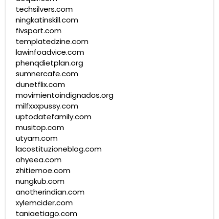
techsilvers.com
ningkatinskill.com
fivsport.com
templatedzine.com
lawinfoadvice.com
phenqdietplan.org
sumnercafe.com
dunetflix.com
movimientoindignados.org
milfxxxpussy.com
uptodatefamily.com
musitop.com
utyam.com
lacostituzioneblog.com
ohyeea.com
zhitiemoe.com
nungkub.com
anotherindian.com
xylemcider.com
taniaetiago.com