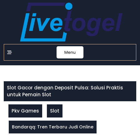
Skip
to
content
Menu
Slot Gacor dengan Deposit Pulsa: Solusi Praktis
untuk Pemain Slot
Pkv Games
Slot
Bandarqq: Tren Terbaru Judi Online