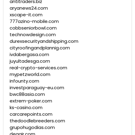
antitraders.biz
aryanews24.com
xscape-it.com
777azino-mobile.com
cobbseniorbowl.com
technowdesign.com
durexsecurityandshipping.com
cityroofingandplannig.com
ivdabergasa.com
juyultadesga.com
real-crypto-services.com
mypetzworld.com
infounty.com
investparaguay-eu.com
bwc88asia.com
extrem-poker.com
ks-casino.com
carcarepoints.com
thedoodlebreeders.com
grupohugodias.com
deqair.com