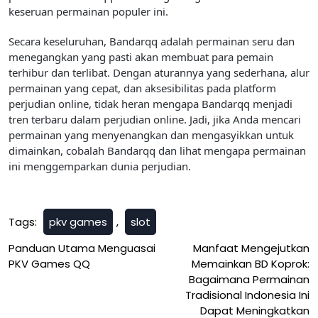
keseruan permainan populer ini.
Secara keseluruhan, Bandarqq adalah permainan seru dan
menegangkan yang pasti akan membuat para pemain
terhibur dan terlibat. Dengan aturannya yang sederhana, alur
permainan yang cepat, dan aksesibilitas pada platform
perjudian online, tidak heran mengapa Bandarqq menjadi
tren terbaru dalam perjudian online. Jadi, jika Anda mencari
permainan yang menyenangkan dan mengasyikkan untuk
dimainkan, cobalah Bandarqq dan lihat mengapa permainan
ini menggemparkan dunia perjudian.
Tags:
pkv games
,
slot
Post
Panduan Utama Menguasai
Manfaat Mengejutkan
PKV Games QQ
Memainkan BD Koprok:
navigation
Bagaimana Permainan
Tradisional Indonesia Ini
Dapat Meningkatkan