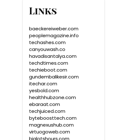
Links
baeckereiweber.com
peoplemagazine.info
techashes.com
canyouwash.co
havadisantalya.com
techdtimes.com
techieboot.com
gundembalikesir.com
itechar.com
yesbold.com
healthhubzone.com
ebaraat.com
techjuiced.com
byteboosttech.com
magnexushub.com
virtuogoweb.com
biglotshours.com