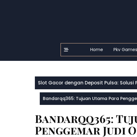
Skip
to
content
Home
Pkv Game
Slot Gacor dengan Deposit Pulsa: Solusi 
Bandarqq365: Tujuan Utama Para Pengge
Bandarqq365: Tuj
Penggemar Judi O