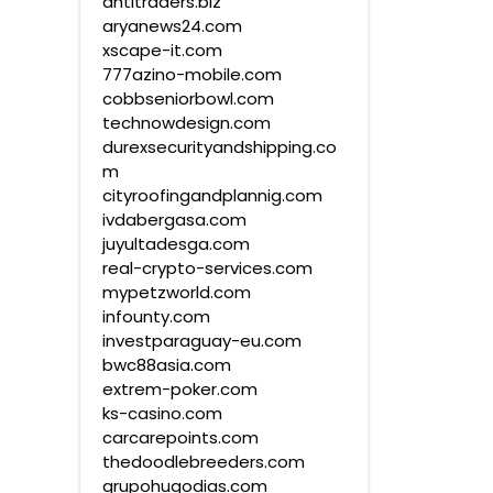
antitraders.biz
aryanews24.com
xscape-it.com
777azino-mobile.com
cobbseniorbowl.com
technowdesign.com
durexsecurityandshipping.co
m
cityroofingandplannig.com
ivdabergasa.com
juyultadesga.com
real-crypto-services.com
mypetzworld.com
infounty.com
investparaguay-eu.com
bwc88asia.com
extrem-poker.com
ks-casino.com
carcarepoints.com
thedoodlebreeders.com
grupohugodias.com