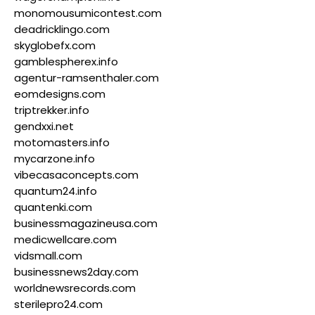
monomousumicontest.com
deadricklingo.com
skyglobefx.com
gamblespherex.info
agentur-ramsenthaler.com
eomdesigns.com
triptrekker.info
gendxxi.net
motomasters.info
mycarzone.info
vibecasaconcepts.com
quantum24.info
quantenki.com
businessmagazineusa.com
medicwellcare.com
vidsmall.com
businessnews2day.com
worldnewsrecords.com
sterilepro24.com