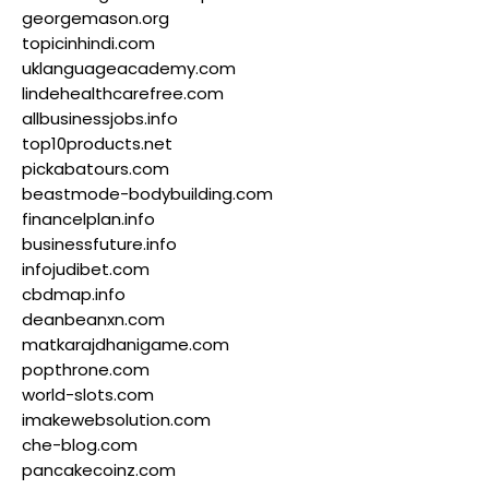
georgemason.org
topicinhindi.com
uklanguageacademy.com
lindehealthcarefree.com
allbusinessjobs.info
top10products.net
pickabatours.com
beastmode-bodybuilding.com
financelplan.info
businessfuture.info
infojudibet.com
cbdmap.info
deanbeanxn.com
matkarajdhanigame.com
popthrone.com
world-slots.com
imakewebsolution.com
che-blog.com
pancakecoinz.com