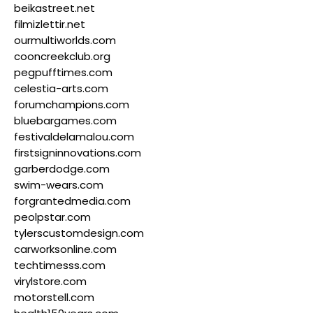
beikastreet.net
filmizlettir.net
ourmultiworlds.com
cooncreekclub.org
pegpufftimes.com
celestia-arts.com
forumchampions.com
bluebargames.com
festivaldelamalou.com
firstsigninnovations.com
garberdodge.com
swim-wears.com
forgrantedmedia.com
peolpstar.com
tylerscustomdesign.com
carworksonline.com
techtimesss.com
virylstore.com
motorstell.com