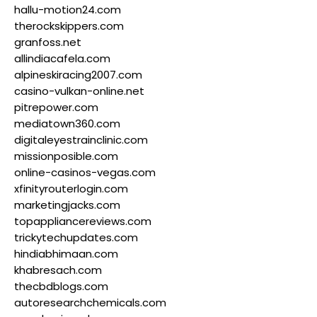
hallu-motion24.com
therockskippers.com
granfoss.net
allindiacafela.com
alpineskiracing2007.com
casino-vulkan-online.net
pitrepower.com
mediatown360.com
digitaleyestrainclinic.com
missionposible.com
online-casinos-vegas.com
xfinityrouterlogin.com
marketingjacks.com
topappliancereviews.com
trickytechupdates.com
hindiabhimaan.com
khabresach.com
thecbdblogs.com
autoresearchchemicals.com