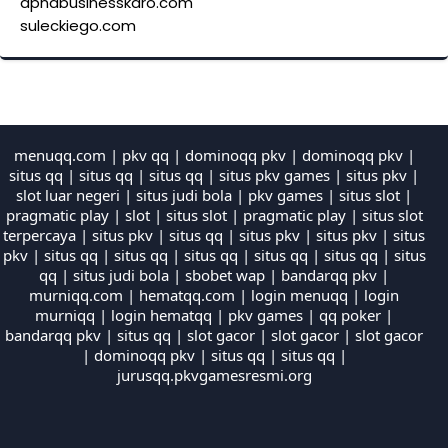
apnabusinesskaro.com
suleckiego.com
menuqq.com
|
pkv qq
|
dominoqq pkv
|
dominoqq pkv
|
situs qq
|
situs qq
|
situs qq
|
situs pkv games
|
situs pkv
|
slot luar negeri
|
situs judi bola
|
pkv games
|
situs slot
|
pragmatic play
|
slot
|
situs slot
|
pragmatic play
|
situs slot
terpercaya
|
situs pkv
|
situs qq
|
situs pkv
|
situs pkv
|
situs
pkv
|
situs qq
|
situs qq
|
situs qq
|
situs qq
|
situs qq
|
situs
qq
|
situs judi bola
|
sbobet wap
|
bandarqq pkv
|
murniqq.com
|
hematqq.com
|
login menuqq
|
login
murniqq
|
login hematqq
|
pkv games
|
qq poker
|
bandarqq pkv
|
situs qq
|
slot gacor
|
slot gacor
|
slot gacor
|
dominoqq pkv
|
situs qq
|
situs qq
|
jurusqq.pkvgamesresmi.org