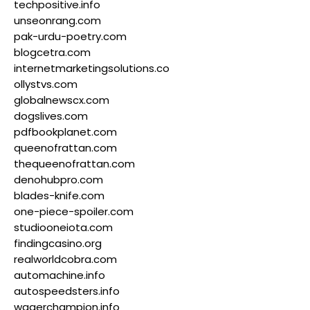
techpositive.info
unseonrang.com
pak-urdu-poetry.com
blogcetra.com
internetmarketingsolutions.co
ollystvs.com
globalnewscx.com
dogslives.com
pdfbookplanet.com
queenofrattan.com
thequeenofrattan.com
denohubpro.com
blades-knife.com
one-piece-spoiler.com
studiooneiota.com
findingcasino.org
realworldcobra.com
automachine.info
autospeedsters.info
wagerchampion.info