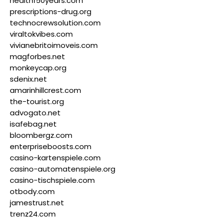
health150years.com
prescriptions-drug.org
technocrewsolution.com
viraltokvibes.com
vivianebritoimoveis.com
magforbes.net
monkeycap.org
sdenix.net
amarinhillcrest.com
the-tourist.org
advogato.net
isafebag.net
bloombergz.com
enterpriseboosts.com
casino-kartenspiele.com
casino-automatenspiele.org
casino-tischspiele.com
otbody.com
jamestrust.net
trenz24.com