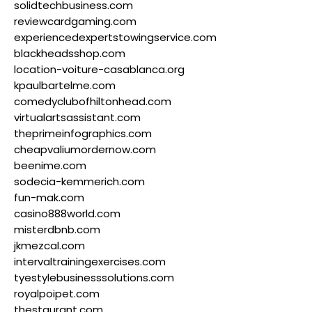
solidtechbusiness.com
reviewcardgaming.com
experiencedexpertstowingservice.com
blackheadsshop.com
location-voiture-casablanca.org
kpaulbartelme.com
comedyclubofhiltonhead.com
virtualartsassistant.com
theprimeinfographics.com
cheapvaliumordernow.com
beenime.com
sodecia-kemmerich.com
fun-mak.com
casino888world.com
misterdbnb.com
jkmezcal.com
intervaltrainingexercises.com
tyestylebusinesssolutions.com
royalpoipet.com
thestaurant.com