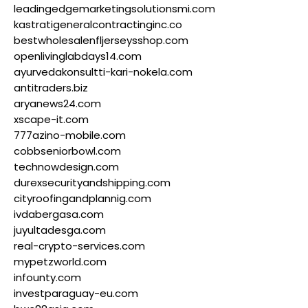
leadingedgemarketingsolutionsmi.com
kastratigeneralcontractinginc.co
bestwholesalenfljerseysshop.com
openlivinglabdays14.com
ayurvedakonsultti-kari-nokela.com
antitraders.biz
aryanews24.com
xscape-it.com
777azino-mobile.com
cobbseniorbowl.com
technowdesign.com
durexsecurityandshipping.com
cityroofingandplannig.com
ivdabergasa.com
juyultadesga.com
real-crypto-services.com
mypetzworld.com
infounty.com
investparaguay-eu.com