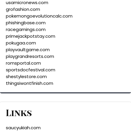
usamicronews.com
grofashion.com
pokemongoevolutioncalc.com
phishingbase.com
racegamings.com
primejackpotstay.com
pokugaa.com
playvaultgame.com
playgrandresorts.com
romsportal.com
sportsdocfestival.com
shestylestore.com
thingsiwontfinish.com
Links
saucyukiah.com