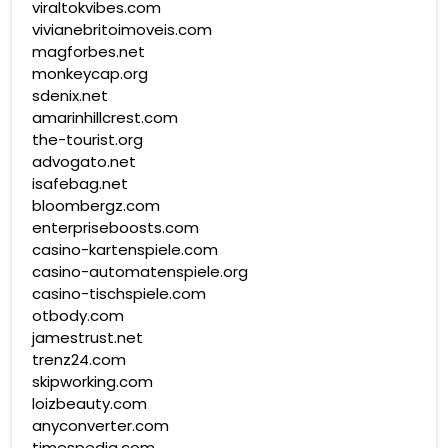
viraltokvibes.com
vivianebritoimoveis.com
magforbes.net
monkeycap.org
sdenix.net
amarinhillcrest.com
the-tourist.org
advogato.net
isafebag.net
bloombergz.com
enterpriseboosts.com
casino-kartenspiele.com
casino-automatenspiele.org
casino-tischspiele.com
otbody.com
jamestrust.net
trenz24.com
skipworking.com
loizbeauty.com
anyconverter.com
timespedia.com