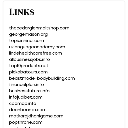
Links
thecedarglenmaltshop.com
georgemason.org
topicinhindi.com
uklanguageacademy.com
lindehealthcarefree.com
allbusinessjobs.info
top10products.net
pickabatours.com
beastmode-bodybuilding.com
financelplan.info
businessfuture.info
infojudibet.com
cbdmap.info
deanbeanxn.com
matkarajdhanigame.com
popthrone.com