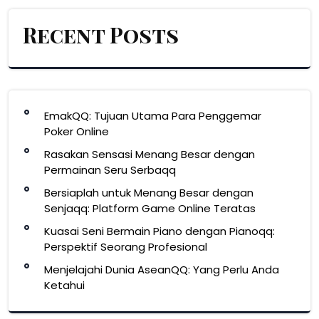
Recent Posts
EmakQQ: Tujuan Utama Para Penggemar
Poker Online
Rasakan Sensasi Menang Besar dengan
Permainan Seru Serbaqq
Bersiaplah untuk Menang Besar dengan
Senjaqq: Platform Game Online Teratas
Kuasai Seni Bermain Piano dengan Pianoqq:
Perspektif Seorang Profesional
Menjelajahi Dunia AseanQQ: Yang Perlu Anda
Ketahui