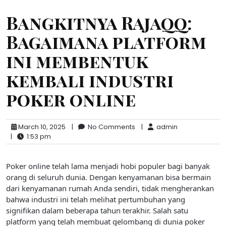
Bangkitnya Rajaqq:
Bagaimana platform
ini membentuk
kembali industri
poker online
March 10, 2025
|
No Comments
|
admin
|
1:53 pm
Poker online telah lama menjadi hobi populer bagi banyak
orang di seluruh dunia. Dengan kenyamanan bisa bermain
dari kenyamanan rumah Anda sendiri, tidak mengherankan
bahwa industri ini telah melihat pertumbuhan yang
signifikan dalam beberapa tahun terakhir. Salah satu
platform yang telah membuat gelombang di dunia poker