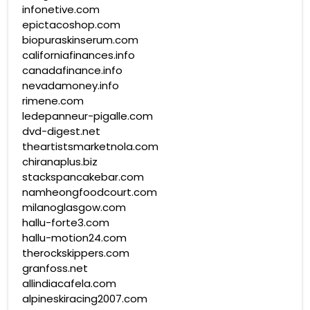
infonetive.com
epictacoshop.com
biopuraskinserum.com
californiafinances.info
canadafinance.info
nevadamoney.info
rimene.com
ledepanneur-pigalle.com
dvd-digest.net
theartistsmarketnola.com
chiranaplus.biz
stackspancakebar.com
namheongfoodcourt.com
milanoglasgow.com
hallu-forte3.com
hallu-motion24.com
therockskippers.com
granfoss.net
allindiacafela.com
alpineskiracing2007.com