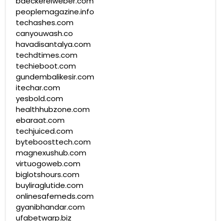
baeckereiweber.com
peoplemagazine.info
techashes.com
canyouwash.co
havadisantalya.com
techdtimes.com
techieboot.com
gundembalikesir.com
itechar.com
yesbold.com
healthhubzone.com
ebaraat.com
techjuiced.com
byteboosttech.com
magnexushub.com
virtuogoweb.com
biglotshours.com
buyliraglutide.com
onlinesafemeds.com
gyanibhandar.com
ufabetwarp.biz