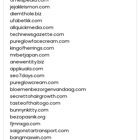
jejakkrismon.com
diemthole.biz
ufabetkk.com
allquickmedia.com
technewsgazette.com
pureglowfacecream.com
kingofherrings.com
mrbetjapan.com
anewentity.biz
appkuala.com
seo7days.com
pureglowcream.com
bloemenbezorgenvandaag.com
secrettohairgrowth.com
tasteofthaitogo.com
bunnynkitty.com
bezopasnik.org
fjmnxga.com
saigonstartransport.com
bangmaxwin.com