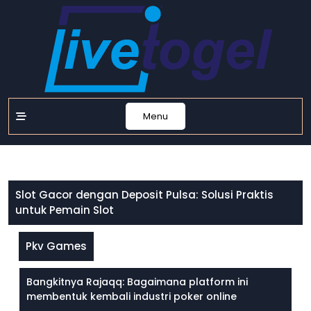
Skip
to
content
Menu
Slot Gacor dengan Deposit Pulsa: Solusi Praktis
untuk Pemain Slot
Pkv Games
Bangkitnya Rajaqq: Bagaimana platform ini
membentuk kembali industri poker online