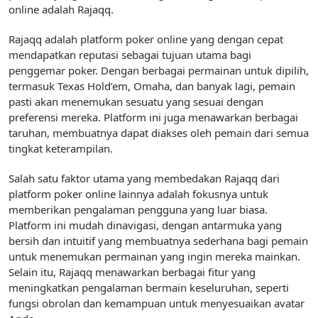
online adalah Rajaqq.
Rajaqq adalah platform poker online yang dengan cepat
mendapatkan reputasi sebagai tujuan utama bagi
penggemar poker. Dengan berbagai permainan untuk dipilih,
termasuk Texas Hold’em, Omaha, dan banyak lagi, pemain
pasti akan menemukan sesuatu yang sesuai dengan
preferensi mereka. Platform ini juga menawarkan berbagai
taruhan, membuatnya dapat diakses oleh pemain dari semua
tingkat keterampilan.
Salah satu faktor utama yang membedakan Rajaqq dari
platform poker online lainnya adalah fokusnya untuk
memberikan pengalaman pengguna yang luar biasa.
Platform ini mudah dinavigasi, dengan antarmuka yang
bersih dan intuitif yang membuatnya sederhana bagi pemain
untuk menemukan permainan yang ingin mereka mainkan.
Selain itu, Rajaqq menawarkan berbagai fitur yang
meningkatkan pengalaman bermain keseluruhan, seperti
fungsi obrolan dan kemampuan untuk menyesuaikan avatar