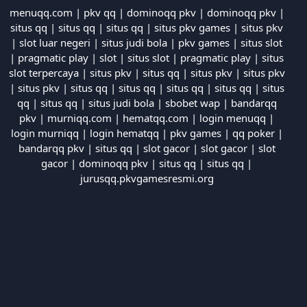
menuqq.com
|
pkv qq
|
dominoqq pkv
|
dominoqq pkv
|
situs qq
|
situs qq
|
situs qq
|
situs pkv games
|
situs pkv
|
slot luar negeri
|
situs judi bola
|
pkv games
|
situs slot
|
pragmatic play
|
slot
|
situs slot
|
pragmatic play
|
situs
slot terpercaya
|
situs pkv
|
situs qq
|
situs pkv
|
situs pkv
|
situs pkv
|
situs qq
|
situs qq
|
situs qq
|
situs qq
|
situs
qq
|
situs qq
|
situs judi bola
|
sbobet wap
|
bandarqq
pkv
|
murniqq.com
|
hematqq.com
|
login menuqq
|
login murniqq
|
login hematqq
|
pkv games
|
qq poker
|
bandarqq pkv
|
situs qq
|
slot gacor
|
slot gacor
|
slot
gacor
|
dominoqq pkv
|
situs qq
|
situs qq
|
jurusqq.pkvgamesresmi.org