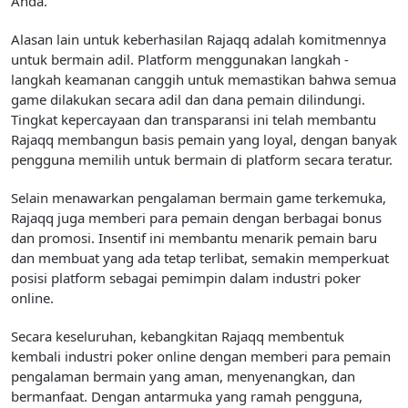
Anda.
Alasan lain untuk keberhasilan Rajaqq adalah komitmennya
untuk bermain adil. Platform menggunakan langkah -
langkah keamanan canggih untuk memastikan bahwa semua
game dilakukan secara adil dan dana pemain dilindungi.
Tingkat kepercayaan dan transparansi ini telah membantu
Rajaqq membangun basis pemain yang loyal, dengan banyak
pengguna memilih untuk bermain di platform secara teratur.
Selain menawarkan pengalaman bermain game terkemuka,
Rajaqq juga memberi para pemain dengan berbagai bonus
dan promosi. Insentif ini membantu menarik pemain baru
dan membuat yang ada tetap terlibat, semakin memperkuat
posisi platform sebagai pemimpin dalam industri poker
online.
Secara keseluruhan, kebangkitan Rajaqq membentuk
kembali industri poker online dengan memberi para pemain
pengalaman bermain yang aman, menyenangkan, dan
bermanfaat. Dengan antarmuka yang ramah pengguna,