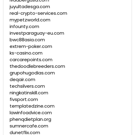
juyultadesga.com
real-crypto-services.com
mypetzworld.com
infounty.com
investparaguay-eu.com
bwc88asia.com
extrem-poker.com
ks-casino.com
carcarepoints.com
thedoodlebreeders.com
grupohugodias.com
deqair.com
techsilvers.com
ningkatinskill.com
fivsport.com
templatedzine.com
lawinfoadvice.com
phenqdietplan.org
sumnercafe.com
dunetflix.com