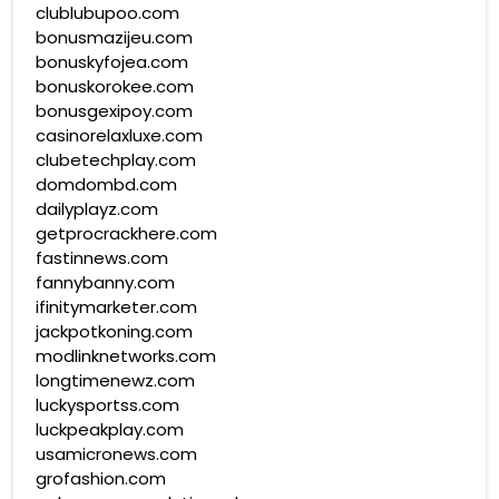
clublubupoo.com
bonusmazijeu.com
bonuskyfojea.com
bonuskorokee.com
bonusgexipoy.com
casinorelaxluxe.com
clubetechplay.com
domdombd.com
dailyplayz.com
getprocrackhere.com
fastinnews.com
fannybanny.com
ifinitymarketer.com
jackpotkoning.com
modlinknetworks.com
longtimenewz.com
luckysportss.com
luckpeakplay.com
usamicronews.com
grofashion.com