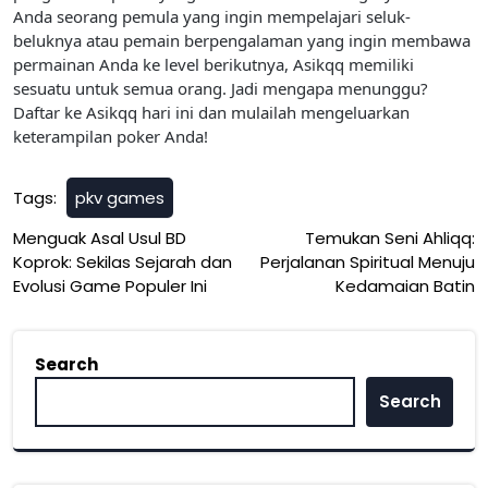
Anda seorang pemula yang ingin mempelajari seluk-
beluknya atau pemain berpengalaman yang ingin membawa
permainan Anda ke level berikutnya, Asikqq memiliki
sesuatu untuk semua orang. Jadi mengapa menunggu?
Daftar ke Asikqq hari ini dan mulailah mengeluarkan
keterampilan poker Anda!
Tags:
pkv games
Post
Menguak Asal Usul BD
Temukan Seni Ahliqq:
Koprok: Sekilas Sejarah dan
Perjalanan Spiritual Menuju
navigation
Evolusi Game Populer Ini
Kedamaian Batin
Search
Search