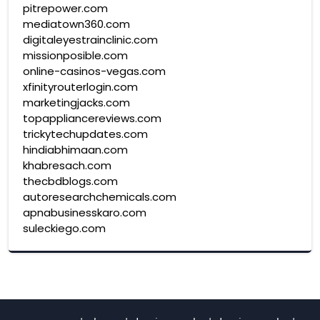
pitrepower.com
mediatown360.com
digitaleyestrainclinic.com
missionposible.com
online-casinos-vegas.com
xfinityrouterlogin.com
marketingjacks.com
topappliancereviews.com
trickytechupdates.com
hindiabhimaan.com
khabresach.com
thecbdblogs.com
autoresearchchemicals.com
apnabusinesskaro.com
suleckiego.com