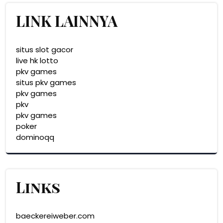
LINK LAINNYA
situs slot gacor
live hk lotto
pkv games
situs pkv games
pkv games
pkv
pkv games
poker
dominoqq
Links
baeckereiweber.com