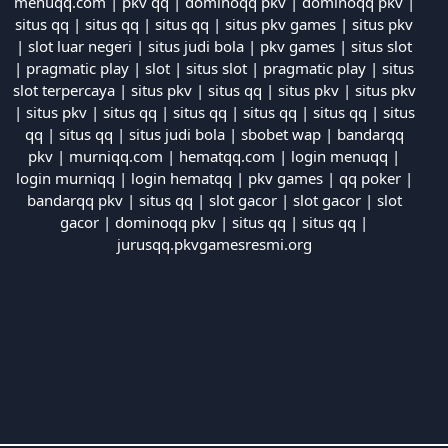
menuqq.com
|
pkv qq
|
dominoqq pkv
|
dominoqq pkv
|
situs qq
|
situs qq
|
situs qq
|
situs pkv games
|
situs pkv
|
slot luar negeri
|
situs judi bola
|
pkv games
|
situs slot
|
pragmatic play
|
slot
|
situs slot
|
pragmatic play
|
situs
slot terpercaya
|
situs pkv
|
situs qq
|
situs pkv
|
situs pkv
|
situs pkv
|
situs qq
|
situs qq
|
situs qq
|
situs qq
|
situs
qq
|
situs qq
|
situs judi bola
|
sbobet wap
|
bandarqq
pkv
|
murniqq.com
|
hematqq.com
|
login menuqq
|
login murniqq
|
login hematqq
|
pkv games
|
qq poker
|
bandarqq pkv
|
situs qq
|
slot gacor
|
slot gacor
|
slot
gacor
|
dominoqq pkv
|
situs qq
|
situs qq
|
jurusqq.pkvgamesresmi.org