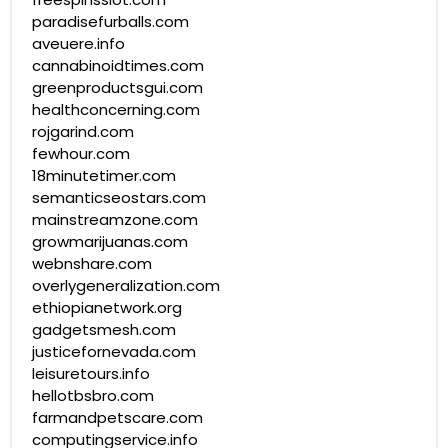
paradisefurballs.com
aveuere.info
cannabinoidtimes.com
greenproductsgui.com
healthconcerning.com
rojgarind.com
fewhour.com
18minutetimer.com
semanticseostars.com
mainstreamzone.com
growmarijuanas.com
webnshare.com
overlygeneralization.com
ethiopianetwork.org
gadgetsmesh.com
justicefornevada.com
leisuretours.info
hellotbsbro.com
farmandpetscare.com
computingservice.info