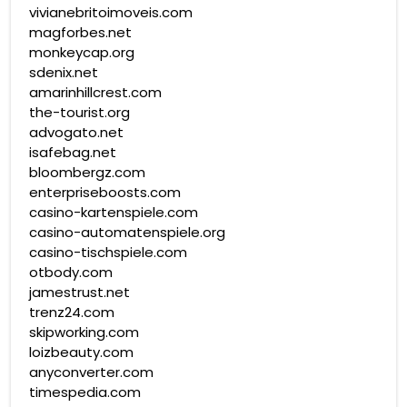
vivianebritoimoveis.com
magforbes.net
monkeycap.org
sdenix.net
amarinhillcrest.com
the-tourist.org
advogato.net
isafebag.net
bloombergz.com
enterpriseboosts.com
casino-kartenspiele.com
casino-automatenspiele.org
casino-tischspiele.com
otbody.com
jamestrust.net
trenz24.com
skipworking.com
loizbeauty.com
anyconverter.com
timespedia.com