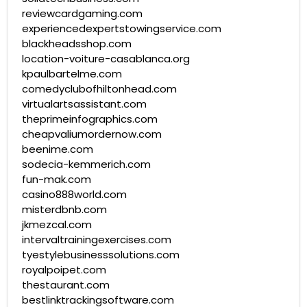
reviewcardgaming.com
experiencedexpertstowingservice.com
blackheadsshop.com
location-voiture-casablanca.org
kpaulbartelme.com
comedyclubofhiltonhead.com
virtualartsassistant.com
theprimeinfographics.com
cheapvaliumordernow.com
beenime.com
sodecia-kemmerich.com
fun-mak.com
casino888world.com
misterdbnb.com
jkmezcal.com
intervaltrainingexercises.com
tyestylebusinesssolutions.com
royalpoipet.com
thestaurant.com
bestlinktrackingsoftware.com