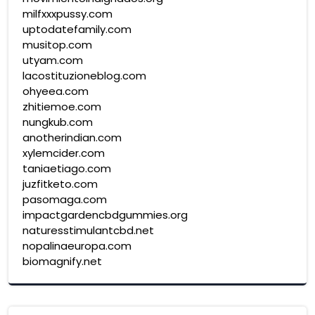
milfxxxpussy.com
uptodatefamily.com
musitop.com
utyam.com
lacostituzioneblog.com
ohyeea.com
zhitiemoe.com
nungkub.com
anotherindian.com
xylemcider.com
taniaetiago.com
juzfitketo.com
pasomaga.com
impactgardencbdgummies.org
naturesstimulantcbd.net
nopalinaeuropa.com
biomagnify.net