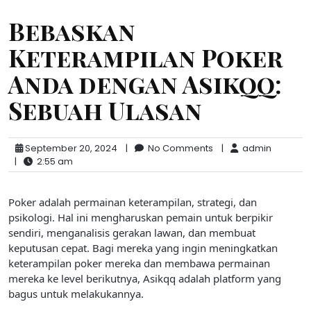
Bebaskan
Keterampilan Poker
Anda dengan Asikqq:
Sebuah Ulasan
September 20, 2024
|
No Comments
|
admin
|
2:55 am
Poker adalah permainan keterampilan, strategi, dan
psikologi. Hal ini mengharuskan pemain untuk berpikir
sendiri, menganalisis gerakan lawan, dan membuat
keputusan cepat. Bagi mereka yang ingin meningkatkan
keterampilan poker mereka dan membawa permainan
mereka ke level berikutnya, Asikqq adalah platform yang
bagus untuk melakukannya.