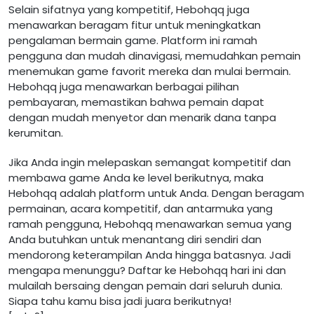
Selain sifatnya yang kompetitif, Hebohqq juga
menawarkan beragam fitur untuk meningkatkan
pengalaman bermain game. Platform ini ramah
pengguna dan mudah dinavigasi, memudahkan pemain
menemukan game favorit mereka dan mulai bermain.
Hebohqq juga menawarkan berbagai pilihan
pembayaran, memastikan bahwa pemain dapat
dengan mudah menyetor dan menarik dana tanpa
kerumitan.
Jika Anda ingin melepaskan semangat kompetitif dan
membawa game Anda ke level berikutnya, maka
Hebohqq adalah platform untuk Anda. Dengan beragam
permainan, acara kompetitif, dan antarmuka yang
ramah pengguna, Hebohqq menawarkan semua yang
Anda butuhkan untuk menantang diri sendiri dan
mendorong keterampilan Anda hingga batasnya. Jadi
mengapa menunggu? Daftar ke Hebohqq hari ini dan
mulailah bersaing dengan pemain dari seluruh dunia.
Siapa tahu kamu bisa jadi juara berikutnya!