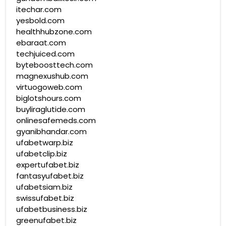
itechar.com
yesbold.com
healthhubzone.com
ebaraat.com
techjuiced.com
byteboosttech.com
magnexushub.com
virtuogoweb.com
biglotshours.com
buyliraglutide.com
onlinesafemeds.com
gyanibhandar.com
ufabetwarp.biz
ufabetclip.biz
expertufabet.biz
fantasyufabet.biz
ufabetsiam.biz
swissufabet.biz
ufabetbusiness.biz
greenufabet.biz