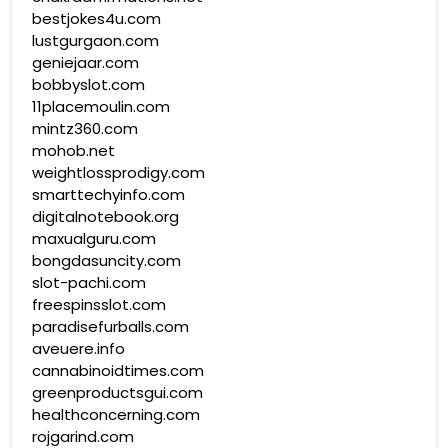
bestjokes4u.com
lustgurgaon.com
geniejaar.com
bobbyslot.com
11placemoulin.com
mintz360.com
mohob.net
weightlossprodigy.com
smarttechyinfo.com
digitalnotebook.org
maxualguru.com
bongdasuncity.com
slot-pachi.com
freespinsslot.com
paradisefurballs.com
aveuere.info
cannabinoidtimes.com
greenproductsgui.com
healthconcerning.com
rojgarind.com