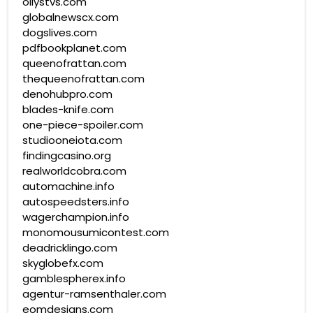
ollystvs.com
globalnewscx.com
dogslives.com
pdfbookplanet.com
queenofrattan.com
thequeenofrattan.com
denohubpro.com
blades-knife.com
one-piece-spoiler.com
studiooneiota.com
findingcasino.org
realworldcobra.com
automachine.info
autospeedsters.info
wagerchampion.info
monomousumicontest.com
deadricklingo.com
skyglobefx.com
gamblespherex.info
agentur-ramsenthaler.com
eomdesigns.com