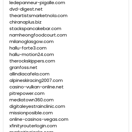
ledepanneur-pigalle.com
dvd-digest.net
theartistsmarketnola.com
chiranaplus.biz
stackspancakebar.com
namheongfoodcourt.com
milanoglasgow.com
hallu-forte3.com
hallu-motion24.com
therockskippers.com
granfoss.net
allindiacafela.com
alpineskiracing2007.com
casino-vulkan-online.net
pitrepower.com
mediatown360.com
digitaleyestrainclinic.com
missionposible.com
online-casinos-vegas.com
xfinityrouterlogin.com