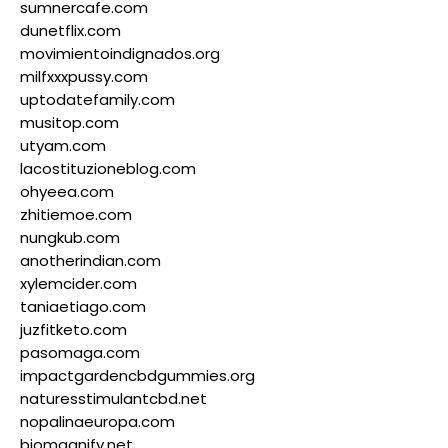
sumnercafe.com
dunetflix.com
movimientoindignados.org
milfxxxpussy.com
uptodatefamily.com
musitop.com
utyam.com
lacostituzioneblog.com
ohyeea.com
zhitiemoe.com
nungkub.com
anotherindian.com
xylemcider.com
taniaetiago.com
juzfitketo.com
pasomaga.com
impactgardencbdgummies.org
naturesstimulantcbd.net
nopalinaeuropa.com
biomagnify.net