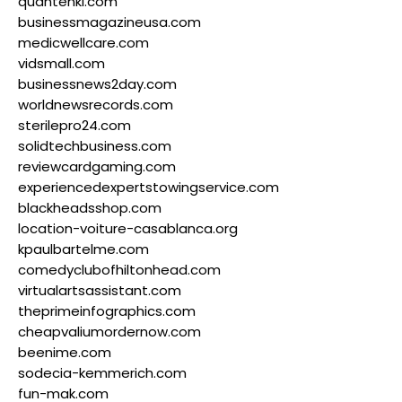
quantenki.com
businessmagazineusa.com
medicwellcare.com
vidsmall.com
businessnews2day.com
worldnewsrecords.com
sterilepro24.com
solidtechbusiness.com
reviewcardgaming.com
experiencedexpertstowingservice.com
blackheadsshop.com
location-voiture-casablanca.org
kpaulbartelme.com
comedyclubofhiltonhead.com
virtualartsassistant.com
theprimeinfographics.com
cheapvaliumordernow.com
beenime.com
sodecia-kemmerich.com
fun-mak.com