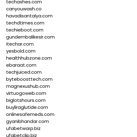
techashes.com
canyouwash.co
havadisantalya.com
techdtimes.com
techieboot.com
gundembalikesir.com
itechar.com
yesbold.com
healthhubzone.com
ebaraat.com
techjuiced.com
byteboosttech.com
magnexushub.com
virtuogoweb.com
biglotshours.com
buyliraglutide.com
onlinesafemeds.com
gyanibhandar.com
ufabetwarp.biz
ufabetclip.biz