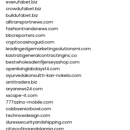
everufabet.biz
crowdufabet.biz
buildufabet.biz
alltransportnews.com
fashiontrandsnews.com
bbcreporters.com
cryptocasinoguid.com
leadingedgemarketingsolutionsmi.com
kastratigeneralcontractinginc.co
bestwholesalenfljerseysshop.com
openlivinglabdays14.com
ayurvedakonsultti-kari-nokela.com
antitraders.biz
aryanews24.com
xscape-it.com
777azino-mobile.com
cobbseniorbowl.com
technowdesign.com
durexsecurityandshipping.com
cityroofingandplannig.com