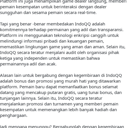
Platform ini juga menampilkan game dealer langsung, memberi
pemain kesempatan untuk berinteraksi dengan dealer
sungguhan dan sesama pemain secara real-time.
Tapi yang benar -benar membedakan IndoQQ adalah
komitmennya terhadap permainan yang adil dan transparansi.
Platform ini menggunakan teknologi enkripsi canggih untuk
melindungi informasi pribadi dan keuangan pemain,
memastikan lingkungan game yang aman dan aman. Selain itu,
IndoQQ secara teratur menjalani audit oleh organisasi pihak
ketiga yang independen untuk memastikan bahwa
permainannya adil dan acak.
Alasan lain untuk bergabung dengan kegembiraan di IndoQQ
adalah bonus dan promosi yang murah hati yang ditawarkan
platform. Pemain baru dapat memanfaatkan bonus selamat
datang yang mencakup putaran gratis, uang tunai bonus, dan
tunjangan lainnya. Selain itu, IndoQQ secara teratur
menjalankan promosi dan turnamen yang memberi pemain
kesempatan untuk memenangkan lebih banyak hadiah dan
penghargaan.
Jadi mengapa menunggu? Bergabunglah dengan kegembiraan