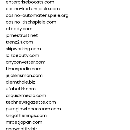
enterpriseboosts.com
casino-kartenspiele.com
casino-automatenspiele.org
casino-tischspiele.com
otbody.com
jamestrust.net
trenz24.com
skipworking.com
loizbeauty.com
anyconverter.com
timespedia.com
jejakkrismon.com
diemthole.biz
ufabetkk.com
allquickmedia.com
technewsgazette.com
pureglowfacecream.com
kingofherrings.com
mrbetjapan.com
anewentity.biz