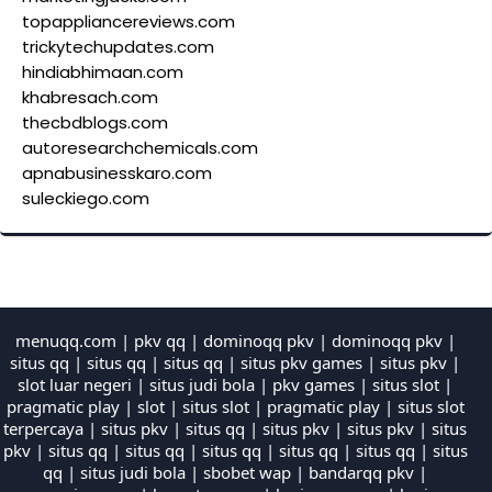
topappliancereviews.com
trickytechupdates.com
hindiabhimaan.com
khabresach.com
thecbdblogs.com
autoresearchchemicals.com
apnabusinesskaro.com
suleckiego.com
menuqq.com
|
pkv qq
|
dominoqq pkv
|
dominoqq pkv
|
situs qq
|
situs qq
|
situs qq
|
situs pkv games
|
situs pkv
|
slot luar negeri
|
situs judi bola
|
pkv games
|
situs slot
|
pragmatic play
|
slot
|
situs slot
|
pragmatic play
|
situs slot
terpercaya
|
situs pkv
|
situs qq
|
situs pkv
|
situs pkv
|
situs
pkv
|
situs qq
|
situs qq
|
situs qq
|
situs qq
|
situs qq
|
situs
qq
|
situs judi bola
|
sbobet wap
|
bandarqq pkv
|