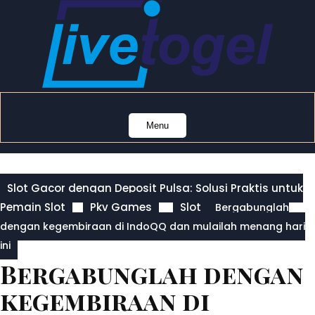
Skip
to
content
Menu
Slot Gacor dengan Deposit Pulsa: Solusi Praktis untuk
Pemain Slot
Pkv Games
Slot
Bergabunglah
dengan kegembiraan di IndoQQ dan mulailah menang hari
ini
Bergabunglah dengan
kegembiraan di