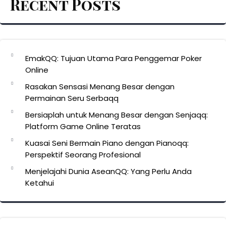
Recent Posts
EmakQQ: Tujuan Utama Para Penggemar Poker
Online
Rasakan Sensasi Menang Besar dengan
Permainan Seru Serbaqq
Bersiaplah untuk Menang Besar dengan Senjaqq:
Platform Game Online Teratas
Kuasai Seni Bermain Piano dengan Pianoqq:
Perspektif Seorang Profesional
Menjelajahi Dunia AseanQQ: Yang Perlu Anda
Ketahui