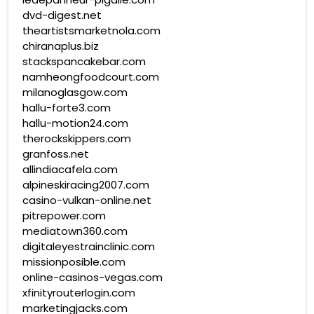
dvd-digest.net
theartistsmarketnola.com
chiranaplus.biz
stackspancakebar.com
namheongfoodcourt.com
milanoglasgow.com
hallu-forte3.com
hallu-motion24.com
therockskippers.com
granfoss.net
allindiacafela.com
alpineskiracing2007.com
casino-vulkan-online.net
pitrepower.com
mediatown360.com
digitaleyestrainclinic.com
missionposible.com
online-casinos-vegas.com
xfinityrouterlogin.com
marketingjacks.com