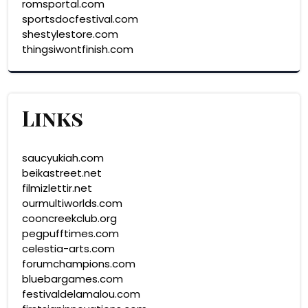
romsportal.com
sportsdocfestival.com
shestylestore.com
thingsiwontfinish.com
Links
saucyukiah.com
beikastreet.net
filmizlettir.net
ourmultiworlds.com
cooncreekclub.org
pegpufftimes.com
celestia-arts.com
forumchampions.com
bluebargames.com
festivaldelamalou.com