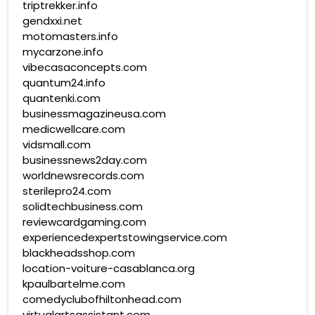
triptrekker.info
gendxxi.net
motomasters.info
mycarzone.info
vibecasaconcepts.com
quantum24.info
quantenki.com
businessmagazineusa.com
medicwellcare.com
vidsmall.com
businessnews2day.com
worldnewsrecords.com
sterilepro24.com
solidtechbusiness.com
reviewcardgaming.com
experiencedexpertstowingservice.com
blackheadsshop.com
location-voiture-casablanca.org
kpaulbartelme.com
comedyclubofhiltonhead.com
virtualartsassistant.com