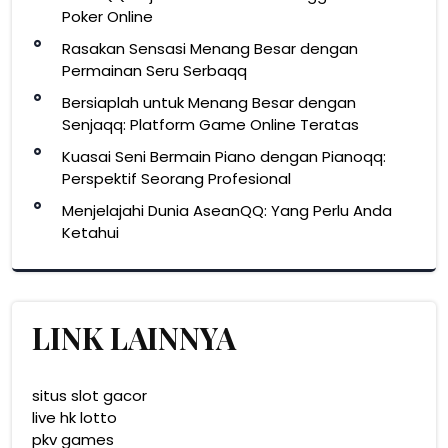
Poker Online
Rasakan Sensasi Menang Besar dengan
Permainan Seru Serbaqq
Bersiaplah untuk Menang Besar dengan
Senjaqq: Platform Game Online Teratas
Kuasai Seni Bermain Piano dengan Pianoqq:
Perspektif Seorang Profesional
Menjelajahi Dunia AseanQQ: Yang Perlu Anda
Ketahui
LINK LAINNYA
situs slot gacor
live hk lotto
pkv games