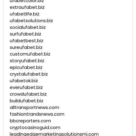
ufabetcolor.biz
extraufabet.biz
ufabetlife.biz
ufabetsolutions.biz
socialufabet.biz
surfufabet.biz
ufabetbest.biz
sureufabet.biz
customufabet.biz
storyufabet.biz
epicufabet.biz
crystalufabet.biz
ufabetok.biz
everufabet.biz
crowdufabet.biz
buildufabet.biz
alltransportnews.com
fashiontrandsnews.com
bbcreporters.com
cryptocasinoguid.com
leadingedgemarketingsolutionsmi.com