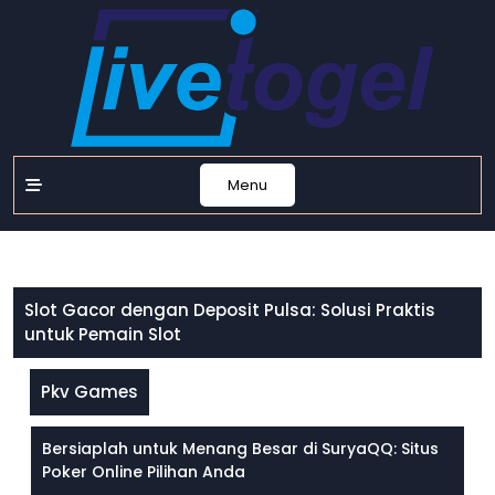
Skip
to
content
Menu
Slot Gacor dengan Deposit Pulsa: Solusi Praktis
untuk Pemain Slot
Pkv Games
Bersiaplah untuk Menang Besar di SuryaQQ: Situs
Poker Online Pilihan Anda