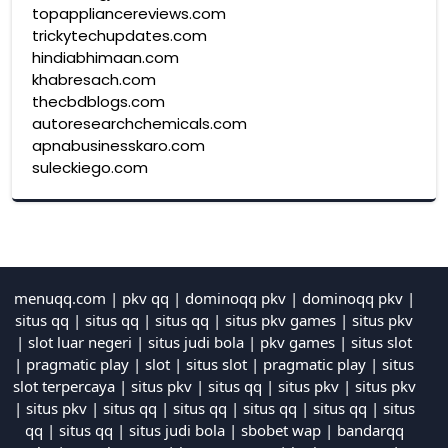
topappliancereviews.com
trickytechupdates.com
hindiabhimaan.com
khabresach.com
thecbdblogs.com
autoresearchchemicals.com
apnabusinesskaro.com
suleckiego.com
menuqq.com
|
pkv qq
|
dominoqq pkv
|
dominoqq pkv
|
situs qq
|
situs qq
|
situs qq
|
situs pkv games
|
situs pkv
|
slot luar negeri
|
situs judi bola
|
pkv games
|
situs slot
|
pragmatic play
|
slot
|
situs slot
|
pragmatic play
|
situs
slot terpercaya
|
situs pkv
|
situs qq
|
situs pkv
|
situs pkv
|
situs pkv
|
situs qq
|
situs qq
|
situs qq
|
situs qq
|
situs
qq
|
situs qq
|
situs judi bola
|
sbobet wap
|
bandarqq