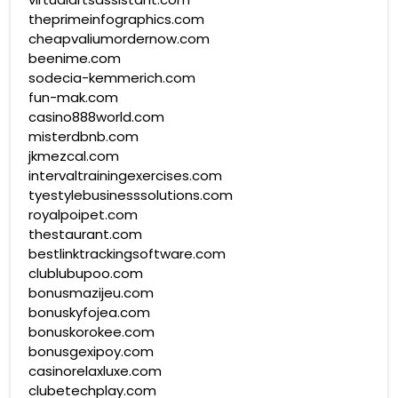
theprimeinfographics.com
cheapvaliumordernow.com
beenime.com
sodecia-kemmerich.com
fun-mak.com
casino888world.com
misterdbnb.com
jkmezcal.com
intervaltrainingexercises.com
tyestylebusinesssolutions.com
royalpoipet.com
thestaurant.com
bestlinktrackingsoftware.com
clublubupoo.com
bonusmazijeu.com
bonuskyfojea.com
bonuskorokee.com
bonusgexipoy.com
casinorelaxluxe.com
clubetechplay.com