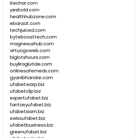
itechar.com
yesbold.com
healthhubzone.com
ebaraat.com
techjuiced.com
byteboosttech.com
magnexushub.com
virtuogoweb.com
biglotshours.com
buyliraglutide.com
onlinesafemeds.com
gyanibhandar.com
ufabetwarp.biz
ufabetclip.biz
expertufabet.biz
fantasyufabet.biz
ufabetsiam.biz
swissufabet.biz
ufabetbusiness.biz
greenufabet.biz