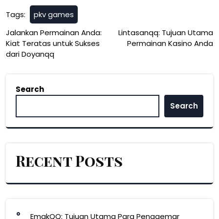
Tags:
pkv games
Post
Jalankan Permainan Anda:
Lintasanqq: Tujuan Utama
Kiat Teratas untuk Sukses
Permainan Kasino Anda
navigation
dari Doyanqq
Search
Search
Recent Posts
EmakQQ: Tujuan Utama Para Penggemar