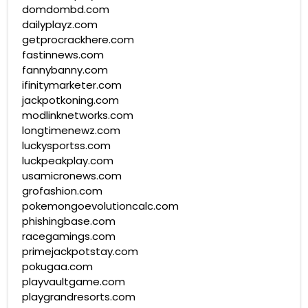
domdombd.com
dailyplayz.com
getprocrackhere.com
fastinnews.com
fannybanny.com
ifinitymarketer.com
jackpotkoning.com
modlinknetworks.com
longtimenewz.com
luckysportss.com
luckpeakplay.com
usamicronews.com
grofashion.com
pokemongoevolutioncalc.com
phishingbase.com
racegamings.com
primejackpotstay.com
pokugaa.com
playvaultgame.com
playgrandresorts.com