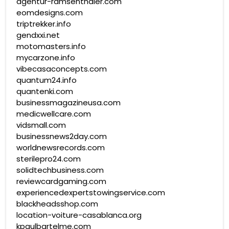
agentur-ramsenthaler.com
eomdesigns.com
triptrekker.info
gendxxi.net
motomasters.info
mycarzone.info
vibecasaconcepts.com
quantum24.info
quantenki.com
businessmagazineusa.com
medicwellcare.com
vidsmall.com
businessnews2day.com
worldnewsrecords.com
sterilepro24.com
solidtechbusiness.com
reviewcardgaming.com
experiencedexpertstowingservice.com
blackheadsshop.com
location-voiture-casablanca.org
kpaulbartelme.com