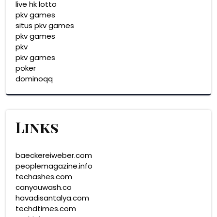
live hk lotto
pkv games
situs pkv games
pkv games
pkv
pkv games
poker
dominoqq
Links
baeckereiweber.com
peoplemagazine.info
techashes.com
canyouwash.co
havadisantalya.com
techdtimes.com