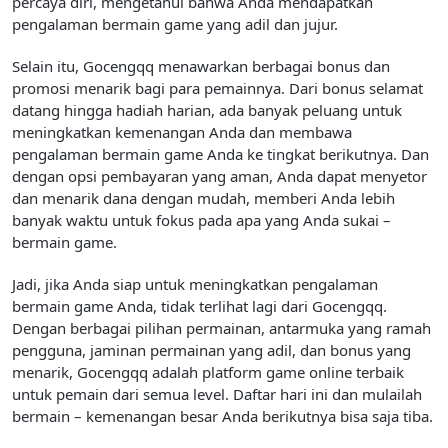
percaya diri, mengetahui bahwa Anda mendapatkan
pengalaman bermain game yang adil dan jujur.
Selain itu, Gocengqq menawarkan berbagai bonus dan
promosi menarik bagi para pemainnya. Dari bonus selamat
datang hingga hadiah harian, ada banyak peluang untuk
meningkatkan kemenangan Anda dan membawa
pengalaman bermain game Anda ke tingkat berikutnya. Dan
dengan opsi pembayaran yang aman, Anda dapat menyetor
dan menarik dana dengan mudah, memberi Anda lebih
banyak waktu untuk fokus pada apa yang Anda sukai –
bermain game.
Jadi, jika Anda siap untuk meningkatkan pengalaman
bermain game Anda, tidak terlihat lagi dari Gocengqq.
Dengan berbagai pilihan permainan, antarmuka yang ramah
pengguna, jaminan permainan yang adil, dan bonus yang
menarik, Gocengqq adalah platform game online terbaik
untuk pemain dari semua level. Daftar hari ini dan mulailah
bermain – kemenangan besar Anda berikutnya bisa saja tiba.