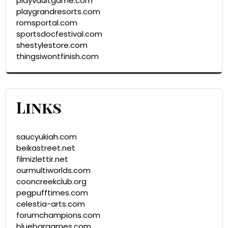
playvaultgame.com
playgrandresorts.com
romsportal.com
sportsdocfestival.com
shestylestore.com
thingsiwontfinish.com
Links
saucyukiah.com
beikastreet.net
filmizlettir.net
ourmultiworlds.com
cooncreekclub.org
pegpufftimes.com
celestia-arts.com
forumchampions.com
bluebargames.com