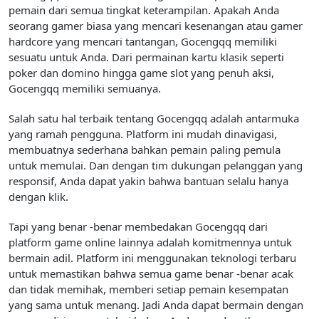
pemain dari semua tingkat keterampilan. Apakah Anda
seorang gamer biasa yang mencari kesenangan atau gamer
hardcore yang mencari tantangan, Gocengqq memiliki
sesuatu untuk Anda. Dari permainan kartu klasik seperti
poker dan domino hingga game slot yang penuh aksi,
Gocengqq memiliki semuanya.
Salah satu hal terbaik tentang Gocengqq adalah antarmuka
yang ramah pengguna. Platform ini mudah dinavigasi,
membuatnya sederhana bahkan pemain paling pemula
untuk memulai. Dan dengan tim dukungan pelanggan yang
responsif, Anda dapat yakin bahwa bantuan selalu hanya
dengan klik.
Tapi yang benar -benar membedakan Gocengqq dari
platform game online lainnya adalah komitmennya untuk
bermain adil. Platform ini menggunakan teknologi terbaru
untuk memastikan bahwa semua game benar -benar acak
dan tidak memihak, memberi setiap pemain kesempatan
yang sama untuk menang. Jadi Anda dapat bermain dengan