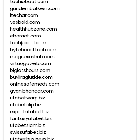
techieboot.com
gundembalikesir.com
itechar.com
yesbold.com
healthhubzone.com
ebaraat.com
techjuiced.com
byteboosttech.com
magnexushub.com
virtuogoweb.com
biglotshours.com
buyliraglutide.com
onlinesafemeds.com
gyanibhandar.com
ufabetwarp.biz
ufabetclip.biz
expertufabet.biz
fantasyufabet.biz
ufabetsiam.biz
swissufabet.biz
ufabetbusiness.biz