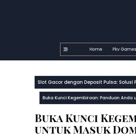
Skip
to
content
Home
Pkv Game
Slot Gacor dengan Deposit Pulsa: Solusi 
Buka Kunci Kegembiraan: Panduan Anda
Buka Kunci Kegem
untuk Masuk Do