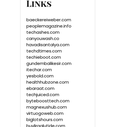
Links
baeckereiweber.com
peoplemagazine.info
techashes.com
canyouwash.co
havadisantalya.com
techdtimes.com
techieboot.com
gundembalikesir.com
itechar.com
yesbold.com
healthhubzone.com
ebaraat.com
techjuiced.com
byteboosttech.com
magnexushub.com
virtuogoweb.com
biglotshours.com
buyliraglutide.com