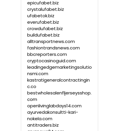
epicufabet.biz
crystalufabet.biz
ufabetok.biz
everufabet.biz
crowdufabet.biz
buildufabet.biz
alltransportnews.com
fashiontrandsnews.com
bbcreporters.com
cryptocasinoguid.com
leadingedgemarketingsolutio
nsmi.com
kastratigeneralcontractingin
c.co
bestwholesalenfljerseysshop.
com
openlivinglabdays14.com
ayurvedakonsultti-kari-
nokela.com
antitraders.biz