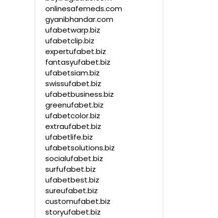
onlinesafemeds.com
gyanibhandar.com
ufabetwarp.biz
ufabetclip.biz
expertufabet.biz
fantasyufabet.biz
ufabetsiam.biz
swissufabet.biz
ufabetbusiness.biz
greenufabet.biz
ufabetcolor.biz
extraufabet.biz
ufabetlife.biz
ufabetsolutions.biz
socialufabet.biz
surfufabet.biz
ufabetbest.biz
sureufabet.biz
customufabet.biz
storyufabet.biz