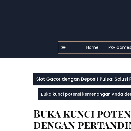
Skip
to
content
Home
Pkv Game
Slot Gacor dengan Deposit Pulsa: Solusi 
Buka kunci potensi kemenangan Anda d
Buka kunci pote
dengan pertandi