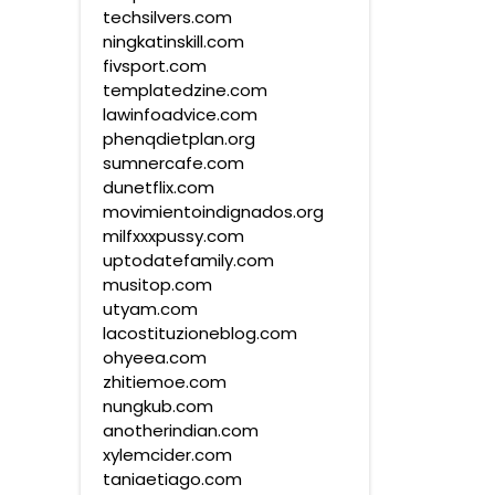
techsilvers.com
ningkatinskill.com
fivsport.com
templatedzine.com
lawinfoadvice.com
phenqdietplan.org
sumnercafe.com
dunetflix.com
movimientoindignados.org
milfxxxpussy.com
uptodatefamily.com
musitop.com
utyam.com
lacostituzioneblog.com
ohyeea.com
zhitiemoe.com
nungkub.com
anotherindian.com
xylemcider.com
taniaetiago.com