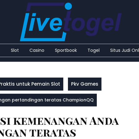
s
Slot
Casino
Sportbook
Togel
Situs Judi On
Praktis untuk Pemain Slot
Pkv Games
engan pertandingan teratas ChampionQQ
nsi kemenangan Anda
ngan teratas