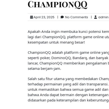
ChampionQQ
April 23, 2025
|
No Comments
|
admin
Apakah Anda ingin membuka kunci potensi kemen
lagi dari ChampionQQ, platform game online u
kesempatan untuk menang besar!
ChampionQQ adalah platform game online yang
seperti poker, DominoQQ, Bandarq, dan banya
lancar, ChampionQQ memberikan pengalaman 
selama berjam-jam.
Salah satu fitur utama yang membedakan Cham
terhadap permainan yang adil dan transparansi.
untuk memastikan bahwa semua game adil dan be
bahwa Anda dapat bermain dengan ketenangan 
didasarkan pada keterampilan dan keberuntung