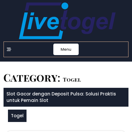
Skip
to
content
Menu
Category:
Togel
Slot Gacor dengan Deposit Pulsa: Solusi Praktis
untuk Pemain Slot
Togel