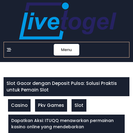
Skip
to
content
Menu
Slot Gacor dengan Deposit Pulsa: Solusi Praktis
untuk Pemain Slot
Casino
Pkv Games
Slot
Dapatkan Aksi: ITUQQ menawarkan permainan
kasino online yang mendebarkan