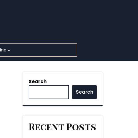
line
Search
Search
Recent Posts