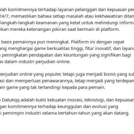
dalah komitmennya terhadap layanan pelanggan dan kepuasan pe
4/7, memastikan bahwa setiap masalah atau kekhawatiran dita
 langkah-langkah keamanan yang ketat untuk melindungi inform
kan mereka ketenangan pikiran saat bermain di platform.
 basis pemainnya pun meningkat. Platform ini dengan cepat
ng menghargai game berkualitas tinggi, fitur inovatif, dan layan
n peningkatan pendapatan dan keuntungan yang signifikan bagi
 dalam industri perjudian online.
perjudian online yang populer, tetapi juga menjadi bisnis yang su
vasi dan memperluas penawarannya, tetap menjadi yang terdepa
n game yang tak tertandingi kepada para pemain.
h Datukqq adalah bukti kekuatan inovasi, teknologi, dan kepuasa
engan komitmennya terhadap keunggulan dan evolusi yang
di pemimpin industri selama bertahun-tahun yang akan datang.