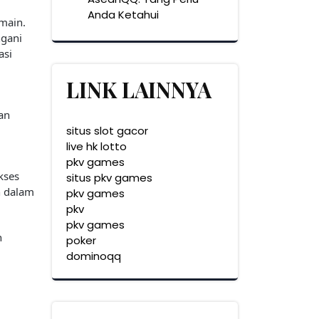
Anda Ketahui
main.
ngani
asi
LINK LAINNYA
an
situs slot gacor
live hk lotto
pkv games
kses
situs pkv games
n dalam
pkv games
pkv
pkv games
n
poker
dominoqq