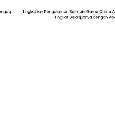
engqq
Tingkatkan Pengalaman Bermain Game Online A
Tingkat Selanjutnya dengan A