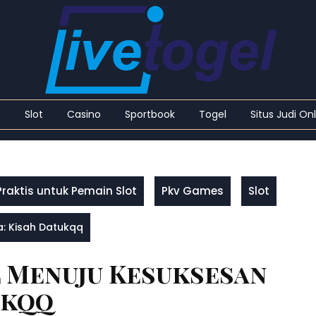
s
Slot
Casino
Sportbook
Togel
Situs Judi On
Praktis untuk Pemain Slot
Pkv Games
Slot
a: Kisah Datukqq
l Menuju Kesuksesan
ukqq