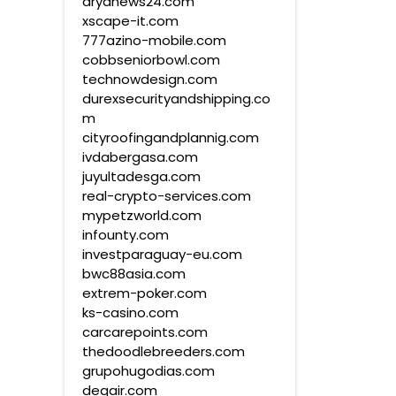
aryanews24.com
xscape-it.com
777azino-mobile.com
cobbseniorbowl.com
technowdesign.com
durexsecurityandshipping.co
m
cityroofingandplannig.com
ivdabergasa.com
juyultadesga.com
real-crypto-services.com
mypetzworld.com
infounty.com
investparaguay-eu.com
bwc88asia.com
extrem-poker.com
ks-casino.com
carcarepoints.com
thedoodlebreeders.com
grupohugodias.com
deqair.com