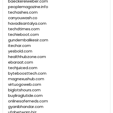
baeckereiweber.com
peoplemagazine.info
techashes.com
canyouwash.co
havadisantalya.com
techdtimes.com
techieboot.com
gundembalikesir.com
itechar.com
yesbold.com
healthhubzone.com
ebaraat.com
techjuiced.com
byteboosttech.com
magnexushub.com
virtuogoweb.com
biglotshours.com
buyliraglutide.com
onlinesafemeds.com
gyanibhandar.com
ufabetwarp.biz