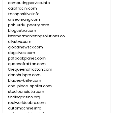
computingservice.info
caiofracini.com
techpositive.info
unseonrang.com
pak-urdu-poetry.com
blogcetra.com
internetmarketingsolutions.co
ollystvs.com
globalnewscx.com
dogslives.com
pdfbookplanet.com
queenofrattan.com
thequeenofrattan.com
denohubpro.com
blades-knife.com
one-piece-spoiler.com
studiooneiota.com
findingcasino.org
realworldcobra.com
automachine.info