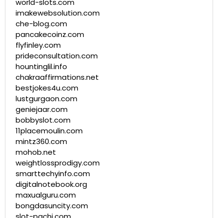
world-slots.com
imakewebsolution.com
che-blog.com
pancakecoinz.com
flyfinley.com
prideconsultation.com
hountinglil.info
chakraaffirmations.net
bestjokes4u.com
lustgurgaon.com
geniejaar.com
bobbyslot.com
11placemoulin.com
mintz360.com
mohob.net
weightlossprodigy.com
smarttechyinfo.com
digitalnotebook.org
maxualguru.com
bongdasuncity.com
slot-pachi.com