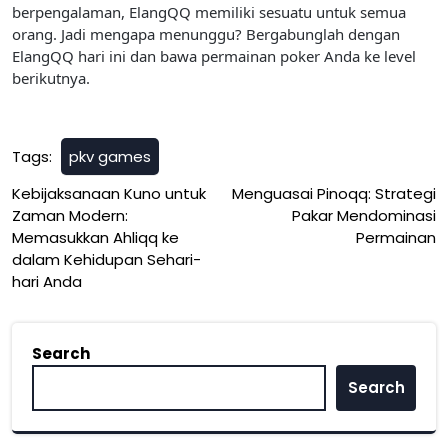
berpengalaman, ElangQQ memiliki sesuatu untuk semua
orang. Jadi mengapa menunggu? Bergabunglah dengan
ElangQQ hari ini dan bawa permainan poker Anda ke level
berikutnya.
Tags:
pkv games
Post
Kebijaksanaan Kuno untuk
Menguasai Pinoqq: Strategi
Zaman Modern:
Pakar Mendominasi
navigation
Memasukkan Ahliqq ke
Permainan
dalam Kehidupan Sehari-
hari Anda
Search
Search