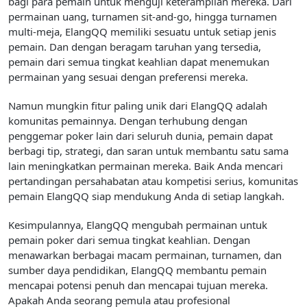
bagi para pemain untuk menguji keterampilan mereka. Dari
permainan uang, turnamen sit-and-go, hingga turnamen
multi-meja, ElangQQ memiliki sesuatu untuk setiap jenis
pemain. Dan dengan beragam taruhan yang tersedia,
pemain dari semua tingkat keahlian dapat menemukan
permainan yang sesuai dengan preferensi mereka.
Namun mungkin fitur paling unik dari ElangQQ adalah
komunitas pemainnya. Dengan terhubung dengan
penggemar poker lain dari seluruh dunia, pemain dapat
berbagi tip, strategi, dan saran untuk membantu satu sama
lain meningkatkan permainan mereka. Baik Anda mencari
pertandingan persahabatan atau kompetisi serius, komunitas
pemain ElangQQ siap mendukung Anda di setiap langkah.
Kesimpulannya, ElangQQ mengubah permainan untuk
pemain poker dari semua tingkat keahlian. Dengan
menawarkan berbagai macam permainan, turnamen, dan
sumber daya pendidikan, ElangQQ membantu pemain
mencapai potensi penuh dan mencapai tujuan mereka.
Apakah Anda seorang pemula atau profesional