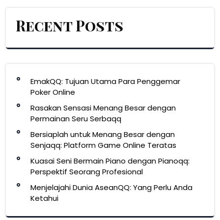
Recent Posts
EmakQQ: Tujuan Utama Para Penggemar
Poker Online
Rasakan Sensasi Menang Besar dengan
Permainan Seru Serbaqq
Bersiaplah untuk Menang Besar dengan
Senjaqq: Platform Game Online Teratas
Kuasai Seni Bermain Piano dengan Pianoqq:
Perspektif Seorang Profesional
Menjelajahi Dunia AseanQQ: Yang Perlu Anda
Ketahui