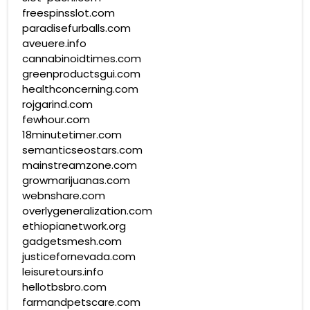
freespinsslot.com
paradisefurballs.com
aveuere.info
cannabinoidtimes.com
greenproductsgui.com
healthconcerning.com
rojgarind.com
fewhour.com
18minutetimer.com
semanticseostars.com
mainstreamzone.com
growmarijuanas.com
webnshare.com
overlygeneralization.com
ethiopianetwork.org
gadgetsmesh.com
justicefornevada.com
leisuretours.info
hellotbsbro.com
farmandpetscare.com