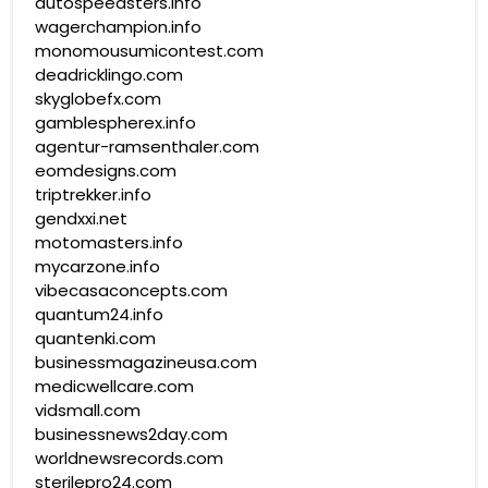
autospeedsters.info
wagerchampion.info
monomousumicontest.com
deadricklingo.com
skyglobefx.com
gamblespherex.info
agentur-ramsenthaler.com
eomdesigns.com
triptrekker.info
gendxxi.net
motomasters.info
mycarzone.info
vibecasaconcepts.com
quantum24.info
quantenki.com
businessmagazineusa.com
medicwellcare.com
vidsmall.com
businessnews2day.com
worldnewsrecords.com
sterilepro24.com