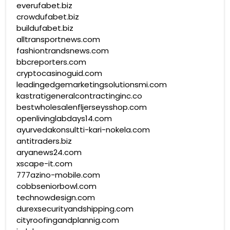
everufabet.biz
crowdufabet.biz
buildufabet.biz
alltransportnews.com
fashiontrandsnews.com
bbcreporters.com
cryptocasinoguid.com
leadingedgemarketingsolutionsmi.com
kastratigeneralcontractinginc.co
bestwholesalenfljerseysshop.com
openlivinglabdays14.com
ayurvedakonsultti-kari-nokela.com
antitraders.biz
aryanews24.com
xscape-it.com
777azino-mobile.com
cobbseniorbowl.com
technowdesign.com
durexsecurityandshipping.com
cityroofingandplannig.com