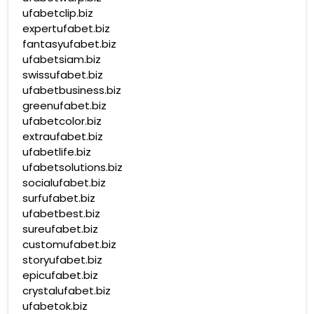
ufabetclip.biz
expertufabet.biz
fantasyufabet.biz
ufabetsiam.biz
swissufabet.biz
ufabetbusiness.biz
greenufabet.biz
ufabetcolor.biz
extraufabet.biz
ufabetlife.biz
ufabetsolutions.biz
socialufabet.biz
surfufabet.biz
ufabetbest.biz
sureufabet.biz
customufabet.biz
storyufabet.biz
epicufabet.biz
crystalufabet.biz
ufabetok.biz