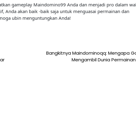
gkatkan gameplay Maindomino99 Anda dan menjadi pro dalam wa
sitif, Anda akan baik -baik saja untuk menguasai permainan dan
emoga ubin menguntungkan Anda!
Bangkitnya Maindominoqq: Mengapa Ga
ar
Mengambil Dunia Permainan