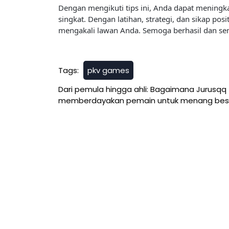
Dengan mengikuti tips ini, Anda dapat menin
singkat. Dengan latihan, strategi, dan sikap po
mengakali lawan Anda. Semoga berhasil dan s
Tags:
pkv games
Post
Dari pemula hingga ahli: Bagaimana Jurusqq
memberdayakan pemain untuk menang bes
navigation