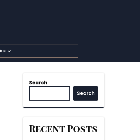
line
Search
Search
Recent Posts