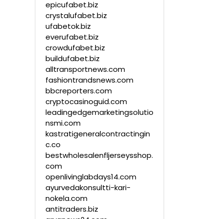
epicufabet.biz
crystalufabet.biz
ufabetok.biz
everufabet.biz
crowdufabet.biz
buildufabet.biz
alltransportnews.com
fashiontrandsnews.com
bbcreporters.com
cryptocasinoguid.com
leadingedgemarketingsolutio
nsmi.com
kastratigeneralcontractingin
c.co
bestwholesalenfljerseysshop.
com
openlivinglabdays14.com
ayurvedakonsultti-kari-
nokela.com
antitraders.biz