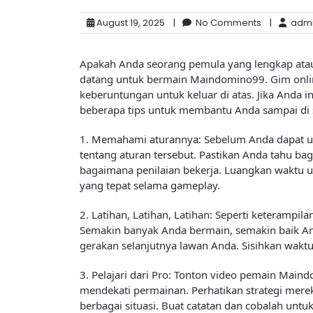
August 19, 2025
|
No Comments
|
adm
Apakah Anda seorang pemula yang lengkap atau
datang untuk bermain Maindomino99. Gim online
keberuntungan untuk keluar di atas. Jika Anda 
beberapa tips untuk membantu Anda sampai di 
1. Memahami aturannya: Sebelum Anda dapat u
tentang aturan tersebut. Pastikan Anda tahu b
bagaimana penilaian bekerja. Luangkan waktu 
yang tepat selama gameplay.
2. Latihan, Latihan, Latihan: Seperti keteramp
Semakin banyak Anda bermain, semakin baik An
gerakan selanjutnya lawan Anda. Sisihkan waktu
3. Pelajari dari Pro: Tonton video pemain Mai
mendekati permainan. Perhatikan strategi mer
berbagai situasi. Buat catatan dan cobalah u