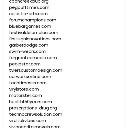
cooncreekclub.org
pegpufftimes.com
celestia-arts.com
forumchampions.com
bluebargames.com
festivaldelamalou.com
firstsigninnovations.com
garberdodge.com
swim-wears.com
forgrantedmedia.com
peolpstar.com
tylerscustomdesign.com
carworksonline.com
techtimesss.com
virylstore.com
motorstell.com
health150years.com
prescriptions-drug.org
technocrewsolution.com
viraltokvibes.com
vivianebritoimoveis.com