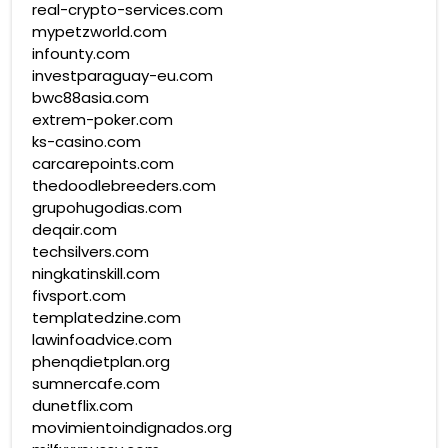
real-crypto-services.com
mypetzworld.com
infounty.com
investparaguay-eu.com
bwc88asia.com
extrem-poker.com
ks-casino.com
carcarepoints.com
thedoodlebreeders.com
grupohugodias.com
deqair.com
techsilvers.com
ningkatinskill.com
fivsport.com
templatedzine.com
lawinfoadvice.com
phenqdietplan.org
sumnercafe.com
dunetflix.com
movimientoindignados.org