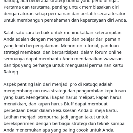
Ratuqq, ada beberapa strategi utama yang perlu diingat.
Pertama dan terutama, penting untuk membiasakan diri
dengan aturan setiap permainan dan berlatih secara teratur
untuk membangun pemahaman dan kepercayaan diri Anda.
Salah satu cara terbaik untuk meningkatkan keterampilan
Anda adalah dengan mengamati dan belajar dari pemain
yang lebih berpengalaman. Menonton tutorial, panduan
strategi membaca, dan berpartisipasi dalam forum online
semuanya dapat membantu Anda mendapatkan wawasan
dan tips yang berharga untuk menguasai permainan kartu
Ratuqq.
Aspek penting lain dari menjadi pro di Ratuqq adalah
mengembangkan rasa strategi dan pengambilan keputusan
yang kuat. Mengetahui kapan harus melipat, kapan harus
menaikkan, dan kapan harus Bluff dapat membuat
perbedaan besar dalam kesuksesan Anda di meja kartu.
Latihan menjadi sempurna, jadi jangan takut untuk
bereksperimen dengan berbagai strategi dan teknik sampai
Anda menemukan apa yang paling cocok untuk Anda.