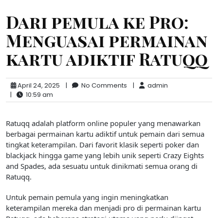
Dari pemula ke Pro:
Menguasai permainan
kartu adiktif Ratuqq
April 24, 2025
|
No Comments
|
admin
|
10:59 am
Ratuqq adalah platform online populer yang menawarkan
berbagai permainan kartu adiktif untuk pemain dari semua
tingkat keterampilan. Dari favorit klasik seperti poker dan
blackjack hingga game yang lebih unik seperti Crazy Eights
and Spades, ada sesuatu untuk dinikmati semua orang di
Ratuqq.
Untuk pemain pemula yang ingin meningkatkan
keterampilan mereka dan menjadi pro di permainan kartu