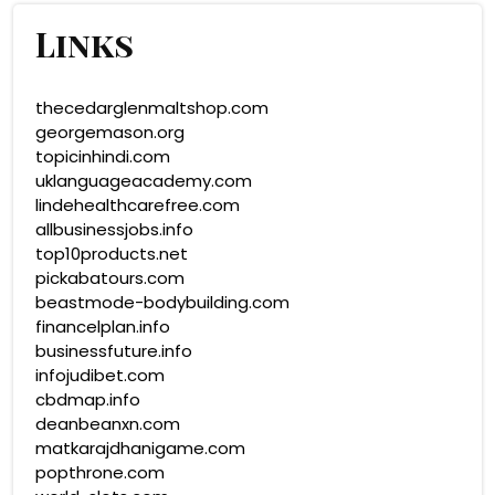
Links
thecedarglenmaltshop.com
georgemason.org
topicinhindi.com
uklanguageacademy.com
lindehealthcarefree.com
allbusinessjobs.info
top10products.net
pickabatours.com
beastmode-bodybuilding.com
financelplan.info
businessfuture.info
infojudibet.com
cbdmap.info
deanbeanxn.com
matkarajdhanigame.com
popthrone.com