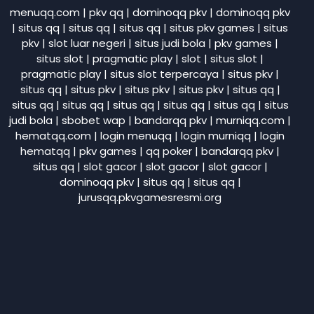
menuqq.com
|
pkv qq
|
dominoqq pkv
|
dominoqq pkv
|
situs qq
|
situs qq
|
situs qq
|
situs pkv games
|
situs
pkv
|
slot luar negeri
|
situs judi bola
|
pkv games
|
situs slot
|
pragmatic play
|
slot
|
situs slot
|
pragmatic play
|
situs slot terpercaya
|
situs pkv
|
situs qq
|
situs pkv
|
situs pkv
|
situs pkv
|
situs qq
|
situs qq
|
situs qq
|
situs qq
|
situs qq
|
situs qq
|
situs
judi bola
|
sbobet wap
|
bandarqq pkv
|
murniqq.com
|
hematqq.com
|
login menuqq
|
login murniqq
|
login
hematqq
|
pkv games
|
qq poker
|
bandarqq pkv
|
situs qq
|
slot gacor
|
slot gacor
|
slot gacor
|
dominoqq pkv
|
situs qq
|
situs qq
|
jurusqq.pkvgamesresmi.org