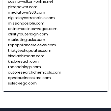
casino-vulkan-online.net
pitrepower.com
mediatown360.com
digitaleyestrainclinic.com
missionposible.com
online-casinos-vegas.com
xfinityrouterlogin.com
marketingjacks.com
topappliancereviews.com
trickytechupdates.com
hindiabhimaan.com
khabresach.com
thecbdblogs.com
autoresearchchemicals.com
apnabusinesskaro.com
suleckiego.com