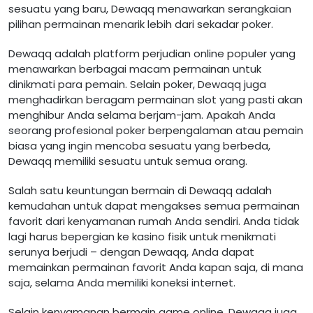
sesuatu yang baru, Dewaqq menawarkan serangkaian
pilihan permainan menarik lebih dari sekadar poker.
Dewaqq adalah platform perjudian online populer yang
menawarkan berbagai macam permainan untuk
dinikmati para pemain. Selain poker, Dewaqq juga
menghadirkan beragam permainan slot yang pasti akan
menghibur Anda selama berjam-jam. Apakah Anda
seorang profesional poker berpengalaman atau pemain
biasa yang ingin mencoba sesuatu yang berbeda,
Dewaqq memiliki sesuatu untuk semua orang.
Salah satu keuntungan bermain di Dewaqq adalah
kemudahan untuk dapat mengakses semua permainan
favorit dari kenyamanan rumah Anda sendiri. Anda tidak
lagi harus bepergian ke kasino fisik untuk menikmati
serunya berjudi – dengan Dewaqq, Anda dapat
memainkan permainan favorit Anda kapan saja, di mana
saja, selama Anda memiliki koneksi internet.
Selain kenyamanan bermain game online, Dewaqq juga