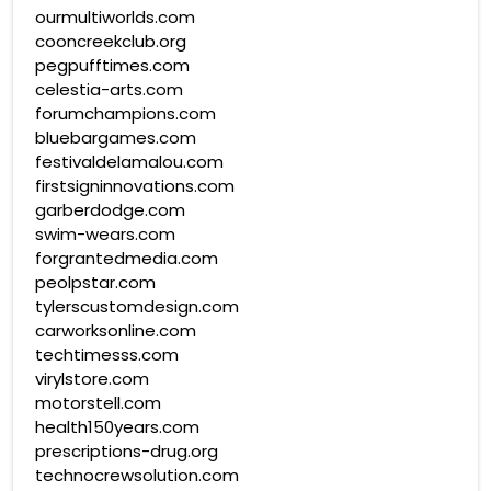
ourmultiworlds.com
cooncreekclub.org
pegpufftimes.com
celestia-arts.com
forumchampions.com
bluebargames.com
festivaldelamalou.com
firstsigninnovations.com
garberdodge.com
swim-wears.com
forgrantedmedia.com
peolpstar.com
tylerscustomdesign.com
carworksonline.com
techtimesss.com
virylstore.com
motorstell.com
health150years.com
prescriptions-drug.org
technocrewsolution.com