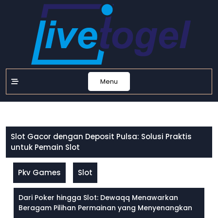
Skip
to
content
Menu
Slot Gacor dengan Deposit Pulsa: Solusi Praktis
untuk Pemain Slot
Pkv Games
Slot
Dari Poker hingga Slot: Dewaqq Menawarkan
Beragam Pilihan Permainan yang Menyenangkan