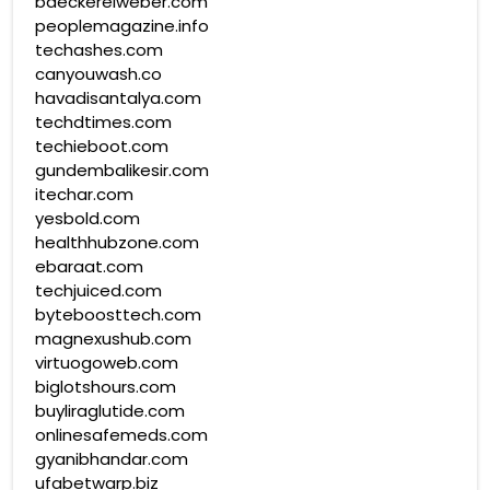
baeckereiweber.com
peoplemagazine.info
techashes.com
canyouwash.co
havadisantalya.com
techdtimes.com
techieboot.com
gundembalikesir.com
itechar.com
yesbold.com
healthhubzone.com
ebaraat.com
techjuiced.com
byteboosttech.com
magnexushub.com
virtuogoweb.com
biglotshours.com
buyliraglutide.com
onlinesafemeds.com
gyanibhandar.com
ufabetwarp.biz