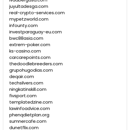
juyultadesga.com
real-crypto-services.com
mypetzworld.com
infounty.com
investparaguay-eu.com
bwc88asia.com
extrem-poker.com
ks-casino.com
carcarepoints.com
thedoodlebreeders.com
grupohugodias.com
deqair.com
techsilvers.com
ningkatinskill.com
fivsport.com
templatedzine.com
lawinfoadvice.com
phenqdietplan.org
sumnercafe.com
dunetflix.com