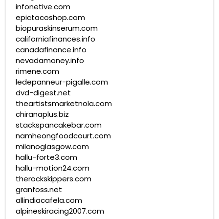
infonetive.com
epictacoshop.com
biopuraskinserum.com
californiafinances.info
canadafinance.info
nevadamoney.info
rimene.com
ledepanneur-pigalle.com
dvd-digest.net
theartistsmarketnola.com
chiranaplus.biz
stackspancakebar.com
namheongfoodcourt.com
milanoglasgow.com
hallu-forte3.com
hallu-motion24.com
therockskippers.com
granfoss.net
allindiacafela.com
alpineskiracing2007.com