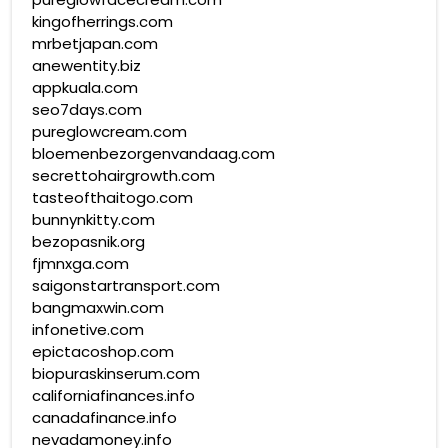
kingofherrings.com
mrbetjapan.com
anewentity.biz
appkuala.com
seo7days.com
pureglowcream.com
bloemenbezorgenvandaag.com
secrettohairgrowth.com
tasteofthaitogo.com
bunnynkitty.com
bezopasnik.org
fjmnxga.com
saigonstartransport.com
bangmaxwin.com
infonetive.com
epictacoshop.com
biopuraskinserum.com
californiafinances.info
canadafinance.info
nevadamoney.info