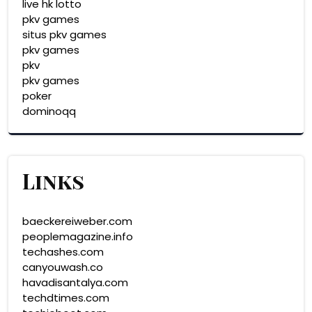
live hk lotto
pkv games
situs pkv games
pkv games
pkv
pkv games
poker
dominoqq
Links
baeckereiweber.com
peoplemagazine.info
techashes.com
canyouwash.co
havadisantalya.com
techdtimes.com