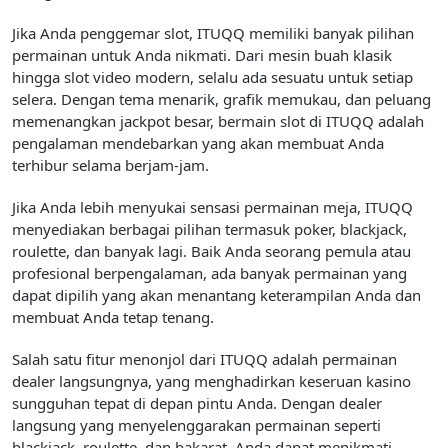
Jika Anda penggemar slot, ITUQQ memiliki banyak pilihan
permainan untuk Anda nikmati. Dari mesin buah klasik
hingga slot video modern, selalu ada sesuatu untuk setiap
selera. Dengan tema menarik, grafik memukau, dan peluang
memenangkan jackpot besar, bermain slot di ITUQQ adalah
pengalaman mendebarkan yang akan membuat Anda
terhibur selama berjam-jam.
Jika Anda lebih menyukai sensasi permainan meja, ITUQQ
menyediakan berbagai pilihan termasuk poker, blackjack,
roulette, dan banyak lagi. Baik Anda seorang pemula atau
profesional berpengalaman, ada banyak permainan yang
dapat dipilih yang akan menantang keterampilan Anda dan
membuat Anda tetap tenang.
Salah satu fitur menonjol dari ITUQQ adalah permainan
dealer langsungnya, yang menghadirkan keseruan kasino
sungguhan tepat di depan pintu Anda. Dengan dealer
langsung yang menyelenggarakan permainan seperti
blackjack, roulette, dan bakarat, Anda dapat menikmati