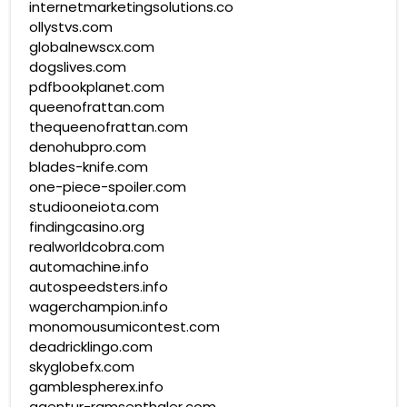
internetmarketingsolutions.co
ollystvs.com
globalnewscx.com
dogslives.com
pdfbookplanet.com
queenofrattan.com
thequeenofrattan.com
denohubpro.com
blades-knife.com
one-piece-spoiler.com
studiooneiota.com
findingcasino.org
realworldcobra.com
automachine.info
autospeedsters.info
wagerchampion.info
monomousumicontest.com
deadricklingo.com
skyglobefx.com
gamblespherex.info
agentur-ramsenthaler.com