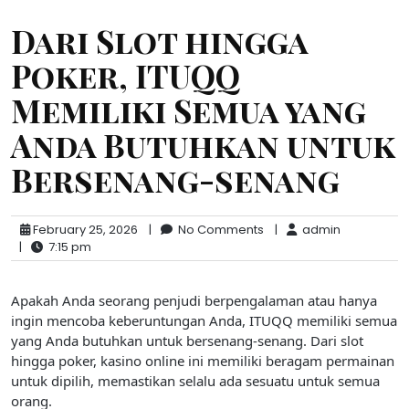
Dari Slot hingga
Poker, ITUQQ
Memiliki Semua yang
Anda Butuhkan untuk
Bersenang-senang
February 25, 2026
|
No Comments
|
admin
|
7:15 pm
Apakah Anda seorang penjudi berpengalaman atau hanya
ingin mencoba keberuntungan Anda, ITUQQ memiliki semua
yang Anda butuhkan untuk bersenang-senang. Dari slot
hingga poker, kasino online ini memiliki beragam permainan
untuk dipilih, memastikan selalu ada sesuatu untuk semua
orang.