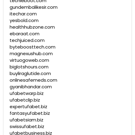
techieboot.com
gundembalikesir.com
itechar.com
yesbold.com
healthhubzone.com
ebaraat.com
techjuiced.com
byteboosttech.com
magnexushub.com
virtuogoweb.com
biglotshours.com
buyliraglutide.com
onlinesafemeds.com
gyanibhandar.com
ufabetwarp.biz
ufabetclip.biz
expertufabet.biz
fantasyufabet.biz
ufabetsiam.biz
swissufabet.biz
ufabetbusiness.biz