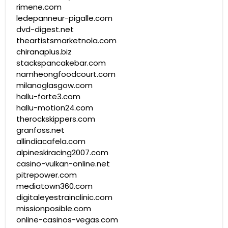
rimene.com
ledepanneur-pigalle.com
dvd-digest.net
theartistsmarketnola.com
chiranaplus.biz
stackspancakebar.com
namheongfoodcourt.com
milanoglasgow.com
hallu-forte3.com
hallu-motion24.com
therockskippers.com
granfoss.net
allindiacafela.com
alpineskiracing2007.com
casino-vulkan-online.net
pitrepower.com
mediatown360.com
digitaleyestrainclinic.com
missionposible.com
online-casinos-vegas.com