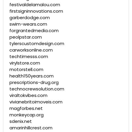
festivaldelamalou.com
firstsigninnovations.com
garberdodge.com
swim-wears.com
forgrantedmedia.com
peolpstar.com
tylerscustomdesign.com
carworksonline.com
techtimesss.com
virylstore.com
motorstell.com
health150years.com
prescriptions-drug.org
technocrewsolution.com
viraltokvibes.com
vivianebritoimoveis.com
magforbes.net
monkeycap.org
sdenix.net
amarinhillcrest.com