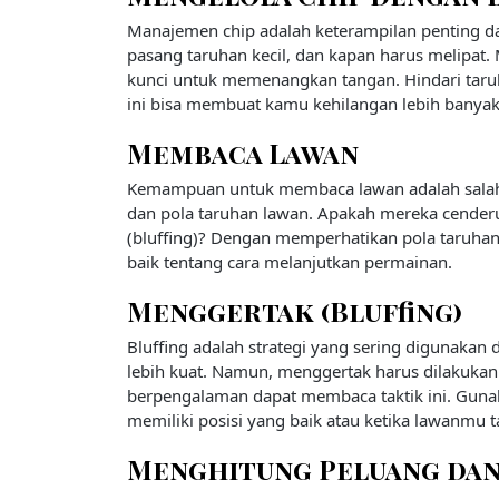
Manajemen chip adalah keterampilan penting da
pasang taruhan kecil, dan kapan harus melipat
kunci untuk memenangkan tangan. Hindari taruh
ini bisa membuat kamu kehilangan lebih banyak
Membaca Lawan
Kemampuan untuk membaca lawan adalah salah s
dan pola taruhan lawan. Apakah mereka cenderu
(bluffing)? Dengan memperhatikan pola taruha
baik tentang cara melanjutkan permainan.
Menggertak (Bluffing)
Bluffing adalah strategi yang sering digunaka
lebih kuat. Namun, menggertak harus dilakukan 
berpengalaman dapat membaca taktik ini. Gunak
memiliki posisi yang baik atau ketika lawanmu
Menghitung Peluang dan