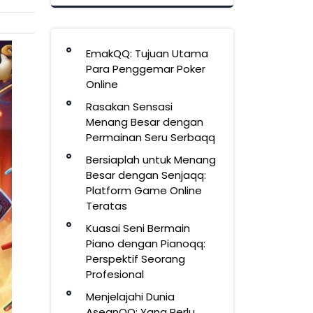
EmakQQ: Tujuan Utama
Para Penggemar Poker
Online
Rasakan Sensasi
Menang Besar dengan
Permainan Seru Serbaqq
Bersiaplah untuk Menang
Besar dengan Senjaqq:
Platform Game Online
Teratas
Kuasai Seni Bermain
Piano dengan Pianoqq:
Perspektif Seorang
Profesional
Menjelajahi Dunia
AseanQQ: Yang Perlu