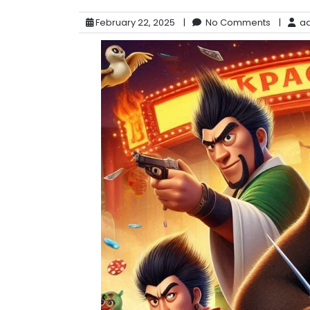
February 22, 2025
|
No Comments
|
ad