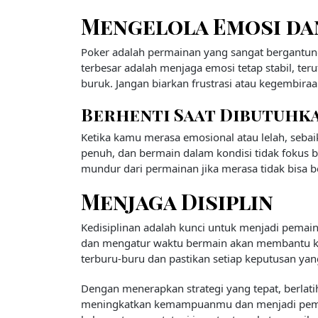
Mengelola Emosi da
Poker adalah permainan yang sangat bergantun
terbesar adalah menjaga emosi tetap stabil, t
buruk. Jangan biarkan frustrasi atau kegembi
Berhenti Saat Dibutuhk
Ketika kamu merasa emosional atau lelah, seba
penuh, dan bermain dalam kondisi tidak fokus
mundur dari permainan jika merasa tidak bisa 
Menjaga Disiplin
Kedisiplinan adalah kunci untuk menjadi pemain 
dan mengatur waktu bermain akan membantu kam
terburu-buru dan pastikan setiap keputusan ya
Dengan menerapkan strategi yang tepat, berlati
meningkatkan kemampuanmu dan menjadi pemai