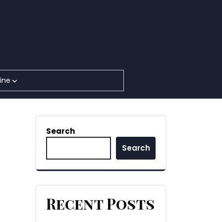
line
Search
Search
Recent Posts