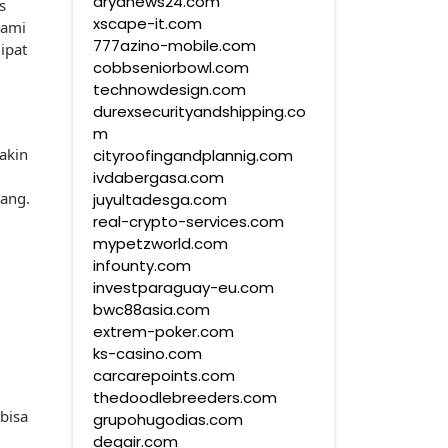
aryanews24.com
s
xscape-it.com
hami
777azino-mobile.com
ipat
cobbseniorbowl.com
technowdesign.com
durexsecurityandshipping.co
m
akin
cityroofingandplannig.com
u
ivdabergasa.com
ang.
juyultadesga.com
real-crypto-services.com
mypetzworld.com
infounty.com
investparaguay-eu.com
bwc88asia.com
extrem-poker.com
ks-casino.com
carcarepoints.com
thedoodlebreeders.com
bisa
grupohugodias.com
deqair.com