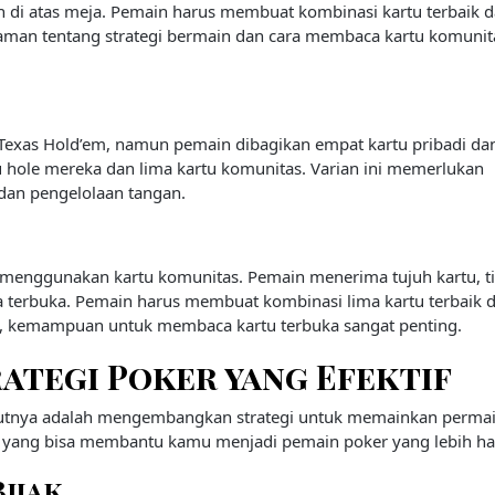
 di atas meja. Pemain harus membuat kombinasi kartu terbaik d
aman tentang strategi bermain dan cara membaca kartu komunit
Texas Hold’em, namun pemain dibagikan empat kartu pribadi da
u hole mereka dan lima kartu komunitas. Varian ini memerlukan
dan pengelolaan tangan.
k menggunakan kartu komunitas. Pemain menerima tujuh kartu, ti
a terbuka. Pemain harus membuat kombinasi lima kartu terbaik d
ini, kemampuan untuk membaca kartu terbuka sangat penting.
tegi Poker yang Efektif
njutnya adalah mengembangkan strategi untuk memainkan perma
egi yang bisa membantu kamu menjadi pemain poker yang lebih ha
ijak