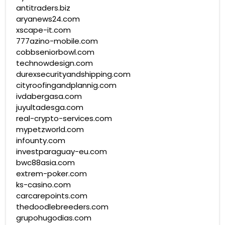
antitraders.biz
aryanews24.com
xscape-it.com
777azino-mobile.com
cobbseniorbowl.com
technowdesign.com
durexsecurityandshipping.com
cityroofingandplannig.com
ivdabergasa.com
juyultadesga.com
real-crypto-services.com
mypetzworld.com
infounty.com
investparaguay-eu.com
bwc88asia.com
extrem-poker.com
ks-casino.com
carcarepoints.com
thedoodlebreeders.com
grupohugodias.com