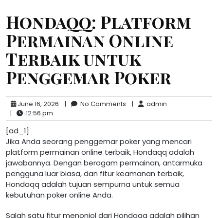
Hondaqq: Platform
Permainan Online
Terbaik untuk
Penggemar Poker
June 16, 2026
|
No Comments
|
admin
|
12:56 pm
[ad_1]
Jika Anda seorang penggemar poker yang mencari
platform permainan online terbaik, Hondaqq adalah
jawabannya. Dengan beragam permainan, antarmuka
pengguna luar biasa, dan fitur keamanan terbaik,
Hondaqq adalah tujuan sempurna untuk semua
kebutuhan poker online Anda.
Salah satu fitur menonjol dari Hondaqq adalah pilihan