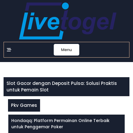
Skip
to
content
Menu
Slot Gacor dengan Deposit Pulsa: Solusi Praktis
untuk Pemain Slot
Pkv Games
Hondaqq: Platform Permainan Online Terbaik
untuk Penggemar Poker