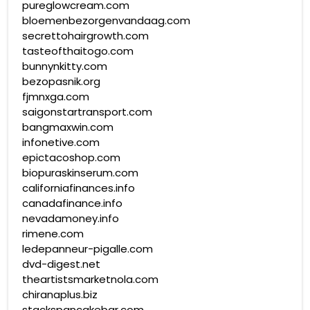
pureglowcream.com
bloemenbezorgenvandaag.com
secrettohairgrowth.com
tasteofthaitogo.com
bunnynkitty.com
bezopasnik.org
fjmnxga.com
saigonstartransport.com
bangmaxwin.com
infonetive.com
epictacoshop.com
biopuraskinserum.com
californiafinances.info
canadafinance.info
nevadamoney.info
rimene.com
ledepanneur-pigalle.com
dvd-digest.net
theartistsmarketnola.com
chiranaplus.biz
stackspancakebar.com