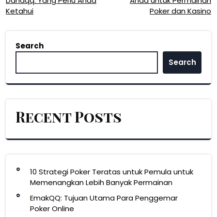
Danaqq: Yang Perlu Anda
Anda untuk Permainan
navigation
Ketahui
Poker dan Kasino
Search
Search
Recent Posts
10 Strategi Poker Teratas untuk Pemula untuk
Memenangkan Lebih Banyak Permainan
EmakQQ: Tujuan Utama Para Penggemar
Poker Online