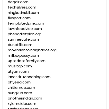
deqair.com
techsilvers.com
ningkatinskill.com
fivsport.com
templatedzine.com
lawinfoadvice.com
phenqdietplan.org
sumnercafe.com
dunetflix.com
movimientoindignados.org
milfxxxpussy.com
uptodatefamily.com
musitop.com
utyam.com
lacostituzioneblog.com
ohyeea.com
zhitiemoe.com
nungkub.com
anotherindian.com
xylemcider.com
taniaetiago.com