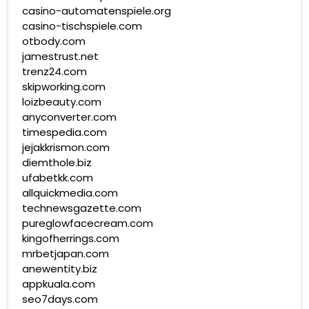
casino-automatenspiele.org
casino-tischspiele.com
otbody.com
jamestrust.net
trenz24.com
skipworking.com
loizbeauty.com
anyconverter.com
timespedia.com
jejakkrismon.com
diemthole.biz
ufabetkk.com
allquickmedia.com
technewsgazette.com
pureglowfacecream.com
kingofherrings.com
mrbetjapan.com
anewentity.biz
appkuala.com
seo7days.com