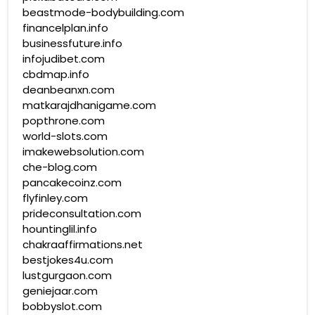
beastmode-bodybuilding.com
financelplan.info
businessfuture.info
infojudibet.com
cbdmap.info
deanbeanxn.com
matkarajdhanigame.com
popthrone.com
world-slots.com
imakewebsolution.com
che-blog.com
pancakecoinz.com
flyfinley.com
prideconsultation.com
hountinglil.info
chakraaffirmations.net
bestjokes4u.com
lustgurgaon.com
geniejaar.com
bobbyslot.com