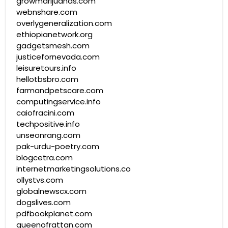
growmarijuanas.com
webnshare.com
overlygeneralization.com
ethiopianetwork.org
gadgetsmesh.com
justicefornevada.com
leisuretours.info
hellotbsbro.com
farmandpetscare.com
computingservice.info
caiofracini.com
techpositive.info
unseonrang.com
pak-urdu-poetry.com
blogcetra.com
internetmarketingsolutions.co
ollystvs.com
globalnewscx.com
dogslives.com
pdfbookplanet.com
queenofrattan.com