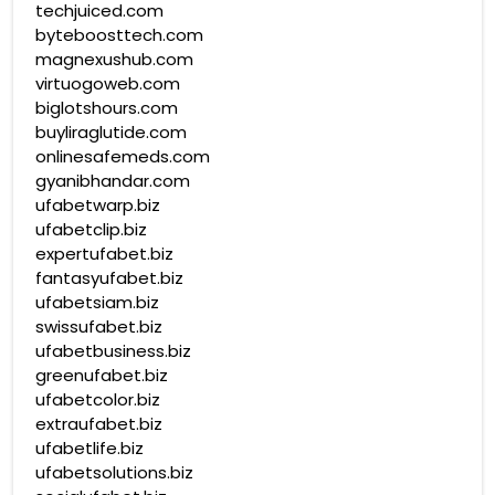
techjuiced.com
byteboosttech.com
magnexushub.com
virtuogoweb.com
biglotshours.com
buyliraglutide.com
onlinesafemeds.com
gyanibhandar.com
ufabetwarp.biz
ufabetclip.biz
expertufabet.biz
fantasyufabet.biz
ufabetsiam.biz
swissufabet.biz
ufabetbusiness.biz
greenufabet.biz
ufabetcolor.biz
extraufabet.biz
ufabetlife.biz
ufabetsolutions.biz