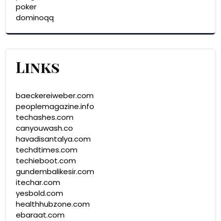
poker
dominoqq
Links
baeckereiweber.com
peoplemagazine.info
techashes.com
canyouwash.co
havadisantalya.com
techdtimes.com
techieboot.com
gundembalikesir.com
itechar.com
yesbold.com
healthhubzone.com
ebaraat.com