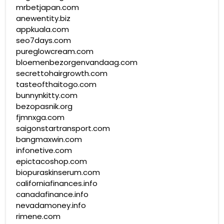
mrbetjapan.com
anewentity.biz
appkuala.com
seo7days.com
pureglowcream.com
bloemenbezorgenvandaag.com
secrettohairgrowth.com
tasteofthaitogo.com
bunnynkitty.com
bezopasnik.org
fjmnxga.com
saigonstartransport.com
bangmaxwin.com
infonetive.com
epictacoshop.com
biopuraskinserum.com
californiafinances.info
canadafinance.info
nevadamoney.info
rimene.com