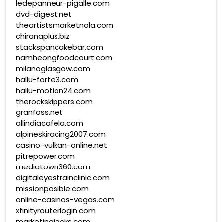
ledepanneur-pigalle.com
dvd-digest.net
theartistsmarketnola.com
chiranaplus.biz
stackspancakebar.com
namheongfoodcourt.com
milanoglasgow.com
hallu-forte3.com
hallu-motion24.com
therockskippers.com
granfoss.net
allindiacafela.com
alpineskiracing2007.com
casino-vulkan-online.net
pitrepower.com
mediatown360.com
digitaleyestrainclinic.com
missionposible.com
online-casinos-vegas.com
xfinityrouterlogin.com
marketingjacks.com