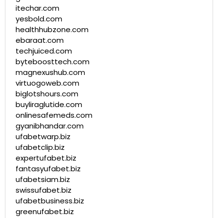
itechar.com
yesbold.com
healthhubzone.com
ebaraat.com
techjuiced.com
byteboosttech.com
magnexushub.com
virtuogoweb.com
biglotshours.com
buyliraglutide.com
onlinesafemeds.com
gyanibhandar.com
ufabetwarp.biz
ufabetclip.biz
expertufabet.biz
fantasyufabet.biz
ufabetsiam.biz
swissufabet.biz
ufabetbusiness.biz
greenufabet.biz