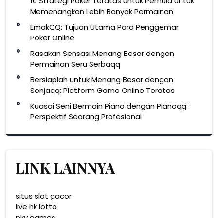
10 Strategi Poker Teratas untuk Pemula untuk
Memenangkan Lebih Banyak Permainan
EmakQQ: Tujuan Utama Para Penggemar
Poker Online
Rasakan Sensasi Menang Besar dengan
Permainan Seru Serbaqq
Bersiaplah untuk Menang Besar dengan
Senjaqq: Platform Game Online Teratas
Kuasai Seni Bermain Piano dengan Pianoqq:
Perspektif Seorang Profesional
LINK LAINNYA
situs slot gacor
live hk lotto
pkv games