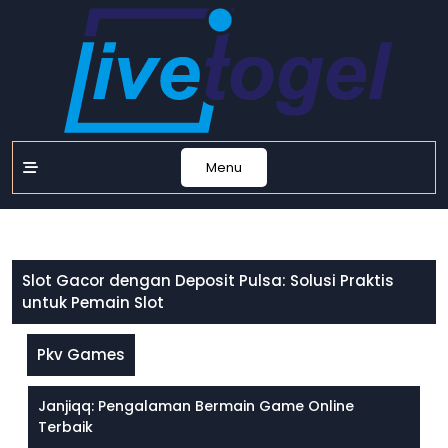
Skip
to
content
Menu
Slot Gacor dengan Deposit Pulsa: Solusi Praktis
untuk Pemain Slot
Pkv Games
Janjiqq: Pengalaman Bermain Game Online
Terbaik