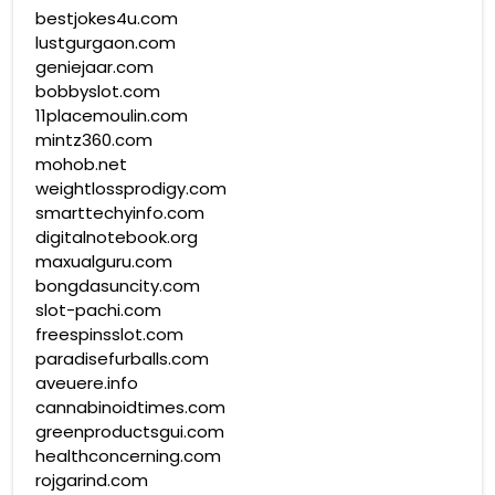
bestjokes4u.com
lustgurgaon.com
geniejaar.com
bobbyslot.com
11placemoulin.com
mintz360.com
mohob.net
weightlossprodigy.com
smarttechyinfo.com
digitalnotebook.org
maxualguru.com
bongdasuncity.com
slot-pachi.com
freespinsslot.com
paradisefurballs.com
aveuere.info
cannabinoidtimes.com
greenproductsgui.com
healthconcerning.com
rojgarind.com