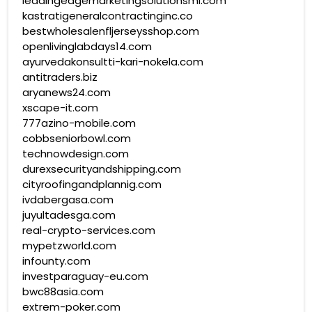
leadingedgemarketingsolutionsmi.com
kastratigeneralcontractinginc.co
bestwholesalenfljerseysshop.com
openlivinglabdays14.com
ayurvedakonsultti-kari-nokela.com
antitraders.biz
aryanews24.com
xscape-it.com
777azino-mobile.com
cobbseniorbowl.com
technowdesign.com
durexsecurityandshipping.com
cityroofingandplannig.com
ivdabergasa.com
juyultadesga.com
real-crypto-services.com
mypetzworld.com
infounty.com
investparaguay-eu.com
bwc88asia.com
extrem-poker.com