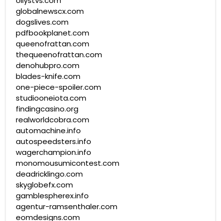
ollystvs.com
globalnewscx.com
dogslives.com
pdfbookplanet.com
queenofrattan.com
thequeenofrattan.com
denohubpro.com
blades-knife.com
one-piece-spoiler.com
studiooneiota.com
findingcasino.org
realworldcobra.com
automachine.info
autospeedsters.info
wagerchampion.info
monomousumicontest.com
deadricklingo.com
skyglobefx.com
gamblespherex.info
agentur-ramsenthaler.com
eomdesigns.com