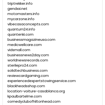
triptrekker.info
gendxxi.net
motomasters.info
mycarzone.info
vibecasaconcepts.com
quantum24.info
quantenki.com
businessmagazineusa.com
medicwellcare.com
vidsmall.com
businessnews2day.com
worldnewsrecords.com
sterilepro24.com
solidtechbusiness.com
reviewcardgaming.com
experiencedexpertstowingservice.com
blackheadsshop.com
location-voiture-casablanca.org
kpaulbartelme.com
comedyclubofhiltonhead.com