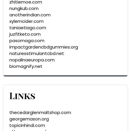
zhitiemoe.com
nungkub.com
anotherindian.com
xylemcider.com
taniaetiago.com
juzfitketo.com
pasomaga.com
impactgardencbdgummies.org
naturesstimulantcbd.net
nopalinaeuropa.com
biomagnify.net
Links
thecedarglenmaltshop.com
georgemason.org
topicinhindi.com