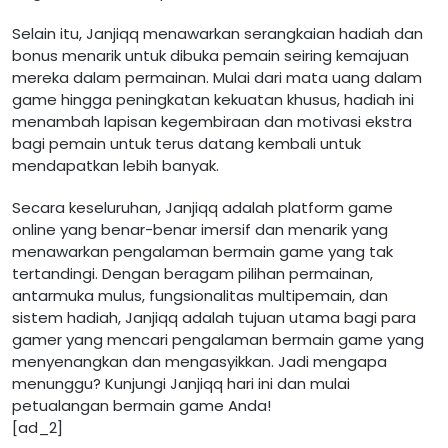
Selain itu, Janjiqq menawarkan serangkaian hadiah dan
bonus menarik untuk dibuka pemain seiring kemajuan
mereka dalam permainan. Mulai dari mata uang dalam
game hingga peningkatan kekuatan khusus, hadiah ini
menambah lapisan kegembiraan dan motivasi ekstra
bagi pemain untuk terus datang kembali untuk
mendapatkan lebih banyak.
Secara keseluruhan, Janjiqq adalah platform game
online yang benar-benar imersif dan menarik yang
menawarkan pengalaman bermain game yang tak
tertandingi. Dengan beragam pilihan permainan,
antarmuka mulus, fungsionalitas multipemain, dan
sistem hadiah, Janjiqq adalah tujuan utama bagi para
gamer yang mencari pengalaman bermain game yang
menyenangkan dan mengasyikkan. Jadi mengapa
menunggu? Kunjungi Janjiqq hari ini dan mulai
petualangan bermain game Anda!
[ad_2]