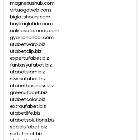
magnexushub.com
virtuogoweb.com
biglotshours.com
buyliraglutide.com
onlinesafemeds.com
gyanibhandar.com
ufabetwarp.biz
ufabetclip.biz
expertufabet.biz
fantasyufabet.biz
ufabetsiam.biz
swissufabet.biz
ufabetbusiness.biz
greenufabet.biz
ufabetcolor.biz
extraufabet.biz
ufabetlife.biz
ufabetsolutions.biz
socialufabet.biz
surfufabet.biz