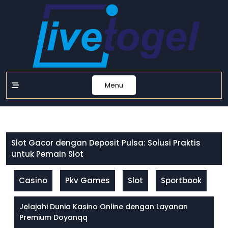
Skip
to
content
Menu
Slot Gacor dengan Deposit Pulsa: Solusi Praktis
untuk Pemain Slot
Casino
Pkv Games
Slot
Sportbook
Jelajahi Dunia Kasino Online dengan Layanan
Premium Doyanqq