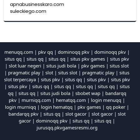
apnabusinesskaro.com
suleckiego.com
menuqq.com
|
pkv qq
|
dominoqq pkv
|
dominoqq pkv
|
situs qq
|
situs qq
|
situs qq
|
situs pkv games
|
situs pkv
|
slot luar negeri
|
situs judi bola
|
pkv games
|
situs slot
|
pragmatic play
|
slot
|
situs slot
|
pragmatic play
|
situs
slot terpercaya
|
situs pkv
|
situs qq
|
situs pkv
|
situs pkv
|
situs pkv
|
situs qq
|
situs qq
|
situs qq
|
situs qq
|
situs
qq
|
situs qq
|
situs judi bola
|
sbobet wap
|
bandarqq
pkv
|
murniqq.com
|
hematqq.com
|
login menuqq
|
login murniqq
|
login hematqq
|
pkv games
|
qq poker
|
bandarqq pkv
|
situs qq
|
slot gacor
|
slot gacor
|
slot
gacor
|
dominoqq pkv
|
situs qq
|
situs qq
|
jurusqq.pkvgamesresmi.org