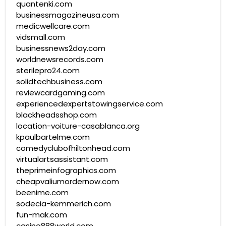
quantenki.com
businessmagazineusa.com
medicwellcare.com
vidsmall.com
businessnews2day.com
worldnewsrecords.com
sterilepro24.com
solidtechbusiness.com
reviewcardgaming.com
experiencedexpertstowingservice.com
blackheadsshop.com
location-voiture-casablanca.org
kpaulbartelme.com
comedyclubofhiltonhead.com
virtualartsassistant.com
theprimeinfographics.com
cheapvaliumordernow.com
beenime.com
sodecia-kemmerich.com
fun-mak.com
casino888world.com