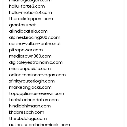
hallu-forte3.com
hallu-motion24.com
therockskippers.com
granfoss.net
allindiacafela.com
alpineskiracing2007.com
casino-vulkan-online.net
pitrepower.com
mediatown360.com
digitaleyestrainclinic.com
missionposible.com
online-casinos-vegas.com
xfinityrouterlogin.com
marketingjacks.com
topappliancereviews.com
trickytechupdates.com
hindiabhimaan.com
khabresach.com
thecbdblogs.com
autoresearchchemicals.com