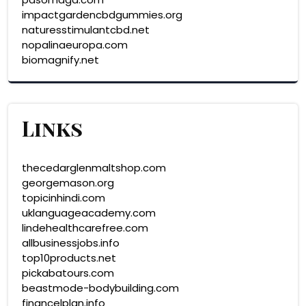
impactgardencbdgummies.org
naturesstimulantcbd.net
nopalinaeuropa.com
biomagnify.net
Links
thecedarglenmaltshop.com
georgemason.org
topicinhindi.com
uklanguageacademy.com
lindehealthcarefree.com
allbusinessjobs.info
top10products.net
pickabatours.com
beastmode-bodybuilding.com
financelplan.info