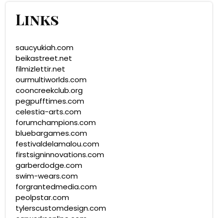
Links
saucyukiah.com
beikastreet.net
filmizlettir.net
ourmultiworlds.com
cooncreekclub.org
pegpufftimes.com
celestia-arts.com
forumchampions.com
bluebargames.com
festivaldelamalou.com
firstsigninnovations.com
garberdodge.com
swim-wears.com
forgrantedmedia.com
peolpstar.com
tylerscustomdesign.com