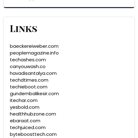
Links
baeckereiweber.com
peoplemagazine.info
techashes.com
canyouwash.co
havadisantalya.com
techdtimes.com
techieboot.com
gundembalikesir.com
itechar.com
yesbold.com
healthhubzone.com
ebaraat.com
techjuiced.com
byteboosttech.com