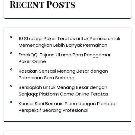
Recent Posts
10 Strategi Poker Teratas untuk Pemula untuk
Memenangkan Lebih Banyak Permainan
EmakQQ: Tujuan Utama Para Penggemar
Poker Online
Rasakan Sensasi Menang Besar dengan
Permainan Seru Serbaqq
Bersiaplah untuk Menang Besar dengan
Senjaqq: Platform Game Online Teratas
Kuasai Seni Bermain Piano dengan Pianoqq:
Perspektif Seorang Profesional