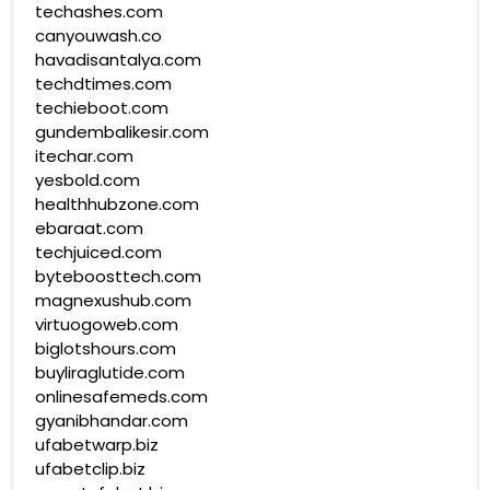
techashes.com
canyouwash.co
havadisantalya.com
techdtimes.com
techieboot.com
gundembalikesir.com
itechar.com
yesbold.com
healthhubzone.com
ebaraat.com
techjuiced.com
byteboosttech.com
magnexushub.com
virtuogoweb.com
biglotshours.com
buyliraglutide.com
onlinesafemeds.com
gyanibhandar.com
ufabetwarp.biz
ufabetclip.biz