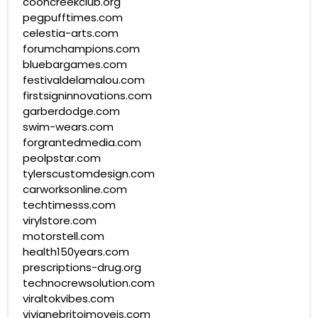
cooncreekclub.org
pegpufftimes.com
celestia-arts.com
forumchampions.com
bluebargames.com
festivaldelamalou.com
firstsigninnovations.com
garberdodge.com
swim-wears.com
forgrantedmedia.com
peolpstar.com
tylerscustomdesign.com
carworksonline.com
techtimesss.com
virylstore.com
motorstell.com
health150years.com
prescriptions-drug.org
technocrewsolution.com
viraltokvibes.com
vivianebritoimoveis.com