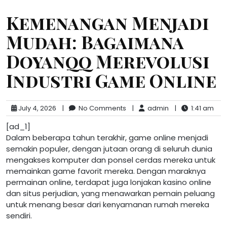
Kemenangan Menjadi
Mudah: Bagaimana
Doyanqq Merevolusi
Industri Game Online
July 4, 2026
|
No Comments
|
admin
|
1:41 am
[ad_1]
Dalam beberapa tahun terakhir, game online menjadi
semakin populer, dengan jutaan orang di seluruh dunia
mengakses komputer dan ponsel cerdas mereka untuk
memainkan game favorit mereka. Dengan maraknya
permainan online, terdapat juga lonjakan kasino online
dan situs perjudian, yang menawarkan pemain peluang
untuk menang besar dari kenyamanan rumah mereka
sendiri.