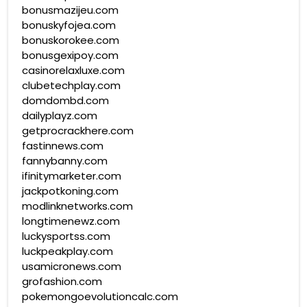
bonusmazijeu.com
bonuskyfojea.com
bonuskorokee.com
bonusgexipoy.com
casinorelaxluxe.com
clubetechplay.com
domdombd.com
dailyplayz.com
getprocrackhere.com
fastinnews.com
fannybanny.com
ifinitymarketer.com
jackpotkoning.com
modlinknetworks.com
longtimenewz.com
luckysportss.com
luckpeakplay.com
usamicronews.com
grofashion.com
pokemongoevolutioncalc.com