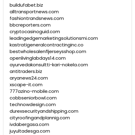
buildufabet.biz
alltransportnews.com
fashiontrandsnews.com
bbcreporters.com
cryptocasinoguid.com
leadingedgemarketingsolutionsmi.com
kastratigeneralcontractinginc.co
bestwholesalenfljerseysshop.com
openlivinglabdays14.com
ayurvedakonsultti-kari-nokela.com
antitraders.biz
aryanews24.com
xscape-it.com
777azino-mobile.com
cobbseniorbowl.com
technowdesign.com
durexsecurityandshipping.com
cityroofingandplannig.com
ivdabergasa.com
juyultadesga.com