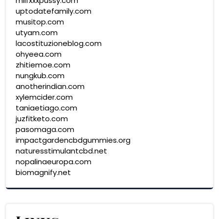
milfxxxpussy.com
uptodatefamily.com
musitop.com
utyam.com
lacostituzioneblog.com
ohyeea.com
zhitiemoe.com
nungkub.com
anotherindian.com
xylemcider.com
taniaetiago.com
juzfitketo.com
pasomaga.com
impactgardencbdgummies.org
naturesstimulantcbd.net
nopalinaeuropa.com
biomagnify.net