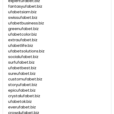
expertufabet.biz
fantasyufabet.biz
ufabetsiam.biz
swissufabet.biz
ufabetbusiness.biz
greenufabet.biz
ufabetcolor.biz
extraufabet.biz
ufabetlife.biz
ufabetsolutions.biz
socialufabet.biz
surfufabet.biz
ufabetbest.biz
sureufabet.biz
customufabet.biz
storyufabet.biz
epicufabet.biz
crystalufabet.biz
ufabetok.biz
everufabet.biz
crowdufabet.biz