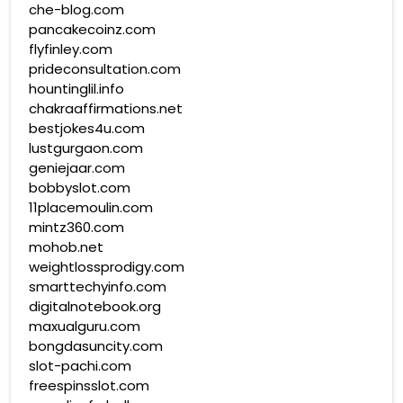
che-blog.com
pancakecoinz.com
flyfinley.com
prideconsultation.com
hountinglil.info
chakraaffirmations.net
bestjokes4u.com
lustgurgaon.com
geniejaar.com
bobbyslot.com
11placemoulin.com
mintz360.com
mohob.net
weightlossprodigy.com
smarttechyinfo.com
digitalnotebook.org
maxualguru.com
bongdasuncity.com
slot-pachi.com
freespinsslot.com