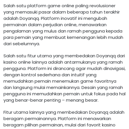
Salah satu platform game online paling revolusioner
yang memasuki pasar dalam beberapa tahun terakhir
adalah Doyanqq. Platform inovatif ini mengubah
permainan dalam perjudian online, menawarkan
pengalaman yang mulus dan ramah pengguna kepada
para pemain yang membuat kemenangan lebih mudah
dari sebelumnya.
Salah satu fitur utama yang membedakan Doyanqq dari
kasino online lainnya adalah antarmukanya yang ramah
pengguna. Platform ini dirancang agar mudah dinavigasi,
dengan kontrol sederhana dan intuitif yang
memudahkan pemain menemukan game favoritnya
dan langsung mulai memainkannya. Desain yang ramah
pengguna ini memudahkan pemain untuk fokus pada hal
yang benar-benar penting – menang besar.
Fitur utama lainnya yang membedakan Doyanqq adalah
beragam permainannya. Platform ini menawarkan
beragam pilihan permainan, mulai dari favorit kasino