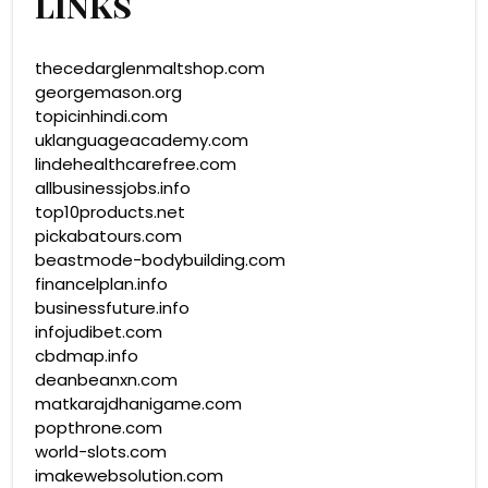
Links
thecedarglenmaltshop.com
georgemason.org
topicinhindi.com
uklanguageacademy.com
lindehealthcarefree.com
allbusinessjobs.info
top10products.net
pickabatours.com
beastmode-bodybuilding.com
financelplan.info
businessfuture.info
infojudibet.com
cbdmap.info
deanbeanxn.com
matkarajdhanigame.com
popthrone.com
world-slots.com
imakewebsolution.com