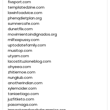
fivsport.com
templatedzine.com
lawinfoadvice.com
phenqdietplan.org
sumnercafe.com
dunetflix.com
movimientoindignados.org
milfxxxpussy.com
uptodatefamily.com
musitop.com
utyam.com
lacostituzioneblog.com
ohyeea.com
zhitiemoe.com
nungkub.com
anotherindian.com
xylemcider.com
taniaetiago.com
juzfitketo.com
pasomaga.com
impactgardencbdgummies.org