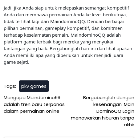
Jadi, jika Anda siap untuk melepaskan semangat kompetitif
Anda dan membawa permainan Anda ke level berikutnya,
tidak terlihat lagi dari MaindominoQQ. Dengan berbagai
pilihan permainan, gameplay kompetitif, dan komitmen
terhadap keselamatan pemain, MaindominoQQ adalah
platform game terbaik bagi mereka yang menyukai
tantangan yang baik. Bergabunglah hari ini dan lihat apakah
Anda memiliki apa yang diperlukan untuk menjadi juara
game sejati.
Tags:
pkv games
Post
Mengapa Maindomino99
Bergabunglah dengan
adalah tren baru terpanas
kesenangan: Main
navigation
dalam permainan online
DominoQQ Login
menawarkan hiburan tanpa
akhir