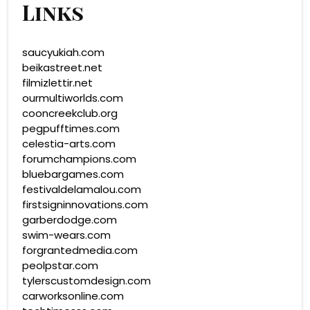
Links
saucyukiah.com
beikastreet.net
filmizlettir.net
ourmultiworlds.com
cooncreekclub.org
pegpufftimes.com
celestia-arts.com
forumchampions.com
bluebargames.com
festivaldelamalou.com
firstsigninnovations.com
garberdodge.com
swim-wears.com
forgrantedmedia.com
peolpstar.com
tylerscustomdesign.com
carworksonline.com