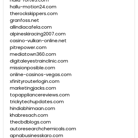
hallu-motion24.com
therockskippers.com
granfoss.net
allindiacafela.com
alpineskiracing2007.com
casino-vulkan-online.net
pitrepower.com
mediatown360.com
digitaleyestrainclinic.com
missionposible.com
online-casinos-vegas.com
xfinityrouterlogin.com
marketingjacks.com
topappliancereviews.com
trickytechupdates.com
hindiabhimaan.com
khabresach.com
thecbdblogs.com
autoresearchchemicals.com
apnabusinesskaro.com