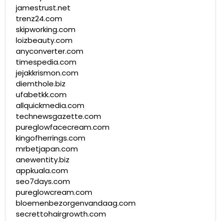
jamestrust.net
trenz24.com
skipworking.com
loizbeauty.com
anyconverter.com
timespedia.com
jejakkrismon.com
diemthole.biz
ufabetkk.com
allquickmedia.com
technewsgazette.com
pureglowfacecream.com
kingofherrings.com
mrbetjapan.com
anewentity.biz
appkuala.com
seo7days.com
pureglowcream.com
bloemenbezorgenvandaag.com
secrettohairgrowth.com