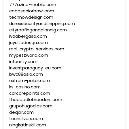
777azino-mobile.com
cobbseniorbowl.com
technowdesign.com
durexsecurityandshipping.com
cityroofingandplannig.com
ivdabergasa.com
juyultadesga.com
real-crypto-services.com
mypetzworld.com
infounty.com
investparaguay-eu.com
bwc88asia.com
extrem-poker.com
ks-casino.com
carcarepoints.com
thedoodlebreeders.com
grupohugodias.com
deqair.com
techsilvers.com
ningkatinskill.com