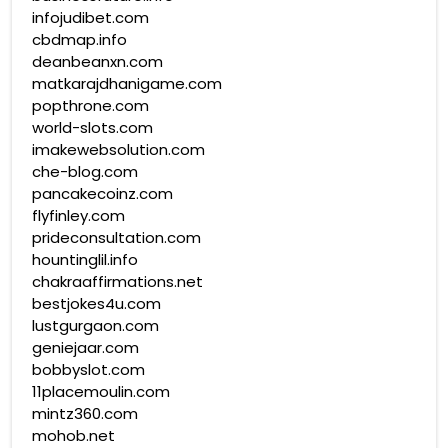
infojudibet.com
cbdmap.info
deanbeanxn.com
matkarajdhanigame.com
popthrone.com
world-slots.com
imakewebsolution.com
che-blog.com
pancakecoinz.com
flyfinley.com
prideconsultation.com
hountinglil.info
chakraaffirmations.net
bestjokes4u.com
lustgurgaon.com
geniejaar.com
bobbyslot.com
11placemoulin.com
mintz360.com
mohob.net