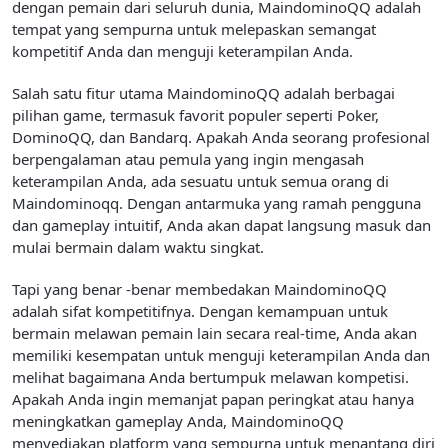
dengan pemain dari seluruh dunia, MaindominoQQ adalah
tempat yang sempurna untuk melepaskan semangat
kompetitif Anda dan menguji keterampilan Anda.
Salah satu fitur utama MaindominoQQ adalah berbagai
pilihan game, termasuk favorit populer seperti Poker,
DominoQQ, dan Bandarq. Apakah Anda seorang profesional
berpengalaman atau pemula yang ingin mengasah
keterampilan Anda, ada sesuatu untuk semua orang di
Maindominoqq. Dengan antarmuka yang ramah pengguna
dan gameplay intuitif, Anda akan dapat langsung masuk dan
mulai bermain dalam waktu singkat.
Tapi yang benar -benar membedakan MaindominoQQ
adalah sifat kompetitifnya. Dengan kemampuan untuk
bermain melawan pemain lain secara real-time, Anda akan
memiliki kesempatan untuk menguji keterampilan Anda dan
melihat bagaimana Anda bertumpuk melawan kompetisi.
Apakah Anda ingin memanjat papan peringkat atau hanya
meningkatkan gameplay Anda, MaindominoQQ
menyediakan platform yang sempurna untuk menantang diri