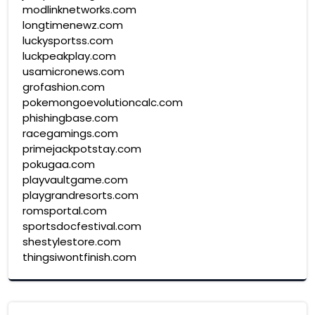
modlinknetworks.com
longtimenewz.com
luckysportss.com
luckpeakplay.com
usamicronews.com
grofashion.com
pokemongoevolutioncalc.com
phishingbase.com
racegamings.com
primejackpotstay.com
pokugaa.com
playvaultgame.com
playgrandresorts.com
romsportal.com
sportsdocfestival.com
shestylestore.com
thingsiwontfinish.com