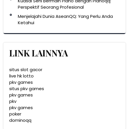
Kuasai Seni Bermain Piano dengan Pianoqq:
Perspektif Seorang Profesional
Menjelajahi Dunia AseanQQ: Yang Perlu Anda
Ketahui
LINK LAINNYA
situs slot gacor
live hk lotto
pkv games
situs pkv games
pkv games
pkv
pkv games
poker
dominoqq