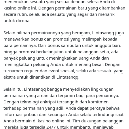
menemukan sesuatu yang sesuai dengan selera Anda di
kasino online ini. Dengan permainan baru yang ditambahkan
secara rutin, selalu ada sesuatu yang segar dan menarik
untuk dicoba.
Selain pilihan permainannya yang beragam, Lintasanqq juga
menawarkan bonus dan promosi yang melimpah kepada
para pemainnya. Dari bonus sambutan untuk anggota baru
hingga promosi berkelanjutan untuk pelanggan setia, ada
banyak peluang untuk meningkatkan uang Anda dan
meningkatkan peluang Anda untuk menang besar. Dengan
turnamen reguler dan event spesial, selalu ada sesuatu yang
ekstra untuk dinantikan di Lintasanqq.
Selain itu, Lintasanqq bangga menyediakan lingkungan
permainan yang aman dan terjamin bagi para pemainnya.
Dengan teknologi enkripsi tercanggih dan komitmen
terhadap permainan yang adil, Anda dapat percaya bahwa
informasi pribadi dan keuangan Anda selalu terlindungi saat
Anda bermain di kasino online ini. Tim dukungan pelanggan
mereka juga tersedia 24/7 untuk membantu menjawab