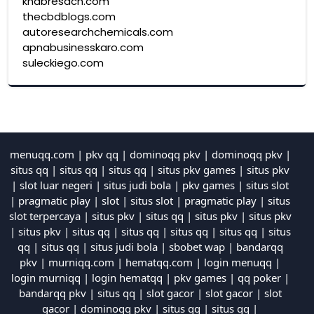
khabresach.com
thecbdblogs.com
autoresearchchemicals.com
apnabusinesskaro.com
suleckiego.com
menuqq.com
|
pkv qq
|
dominoqq pkv
|
dominoqq pkv
|
situs qq
|
situs qq
|
situs qq
|
situs pkv games
|
situs pkv
|
slot luar negeri
|
situs judi bola
|
pkv games
|
situs slot
|
pragmatic play
|
slot
|
situs slot
|
pragmatic play
|
situs
slot terpercaya
|
situs pkv
|
situs qq
|
situs pkv
|
situs pkv
|
situs pkv
|
situs qq
|
situs qq
|
situs qq
|
situs qq
|
situs
qq
|
situs qq
|
situs judi bola
|
sbobet wap
|
bandarqq
pkv
|
murniqq.com
|
hematqq.com
|
login menuqq
|
login murniqq
|
login hematqq
|
pkv games
|
qq poker
|
bandarqq pkv
|
situs qq
|
slot gacor
|
slot gacor
|
slot
gacor
|
dominoqq pkv
|
situs qq
|
situs qq
|