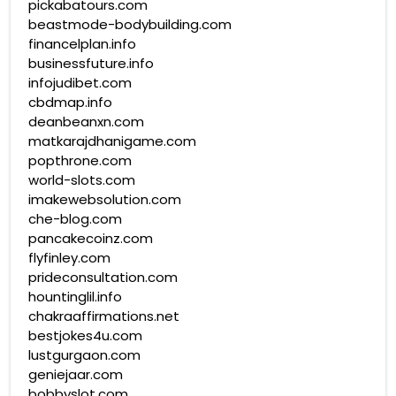
pickabatours.com
beastmode-bodybuilding.com
financelplan.info
businessfuture.info
infojudibet.com
cbdmap.info
deanbeanxn.com
matkarajdhanigame.com
popthrone.com
world-slots.com
imakewebsolution.com
che-blog.com
pancakecoinz.com
flyfinley.com
prideconsultation.com
hountinglil.info
chakraaffirmations.net
bestjokes4u.com
lustgurgaon.com
geniejaar.com
bobbyslot.com