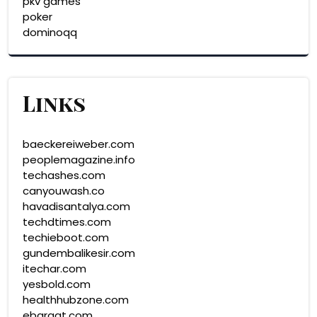
pkv games
poker
dominoqq
Links
baeckereiweber.com
peoplemagazine.info
techashes.com
canyouwash.co
havadisantalya.com
techdtimes.com
techieboot.com
gundembalikesir.com
itechar.com
yesbold.com
healthhubzone.com
ebaraat.com