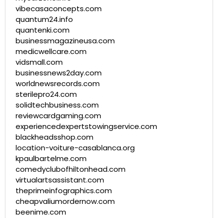
vibecasaconcepts.com
quantum24.info
quantenki.com
businessmagazineusa.com
medicwellcare.com
vidsmall.com
businessnews2day.com
worldnewsrecords.com
sterilepro24.com
solidtechbusiness.com
reviewcardgaming.com
experiencedexpertstowingservice.com
blackheadsshop.com
location-voiture-casablanca.org
kpaulbartelme.com
comedyclubofhiltonhead.com
virtualartsassistant.com
theprimeinfographics.com
cheapvaliumordernow.com
beenime.com