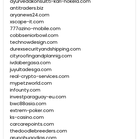
ayurvedakonsultti-kari-nokela.com
antitraders.biz
aryanews24.com
xscape-it.com
777azino-mobile.com
cobbseniorbowl.com
technowdesign.com
durexsecurityandshipping.com
cityroofingandplannig.com
ivdabergasa.com
juyultadesga.com
real-crypto-services.com
mypetzworld.com
infounty.com
investparaguay-eu.com
bwc88asia.com
extrem-poker.com
ks-casino.com
carcarepoints.com
thedoodlebreeders.com
grupohugodias.com