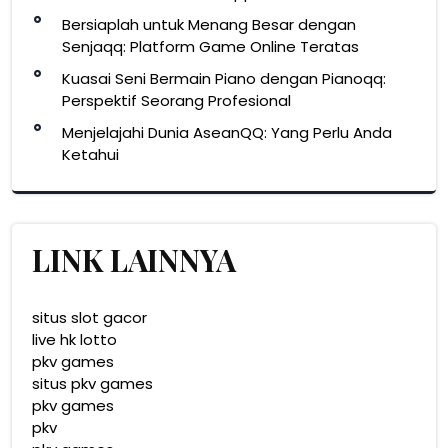
Bersiaplah untuk Menang Besar dengan
Senjaqq: Platform Game Online Teratas
Kuasai Seni Bermain Piano dengan Pianoqq:
Perspektif Seorang Profesional
Menjelajahi Dunia AseanQQ: Yang Perlu Anda
Ketahui
LINK LAINNYA
situs slot gacor
live hk lotto
pkv games
situs pkv games
pkv games
pkv