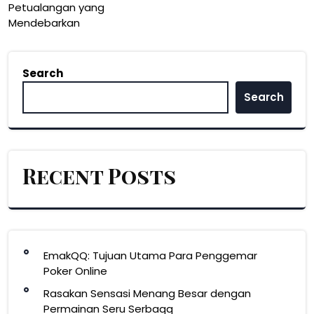
Petualangan yang
Mendebarkan
Search
Search
Recent Posts
EmakQQ: Tujuan Utama Para Penggemar
Poker Online
Rasakan Sensasi Menang Besar dengan
Permainan Seru Serbaqq