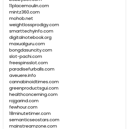
11placemoulin.com
mintz360.com
mohob.net
weightlossprodigy.com
smarttechyinfo.com
digitalnotebook.org
maxualguru.com
bongdasuncity.com
slot-pachi.com
freespinsslot.com
paradisefurballs.com
aveuere.info
cannabinoidtimes.com
greenproductsgui.com
healthconcerning.com
rojgarind.com
fewhour.com
18minutetimer.com
semanticseostars.com
mainstreamzone.com