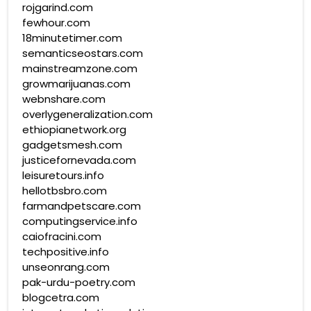
rojgarind.com
fewhour.com
18minutetimer.com
semanticseostars.com
mainstreamzone.com
growmarijuanas.com
webnshare.com
overlygeneralization.com
ethiopianetwork.org
gadgetsmesh.com
justicefornevada.com
leisuretours.info
hellotbsbro.com
farmandpetscare.com
computingservice.info
caiofracini.com
techpositive.info
unseonrang.com
pak-urdu-poetry.com
blogcetra.com