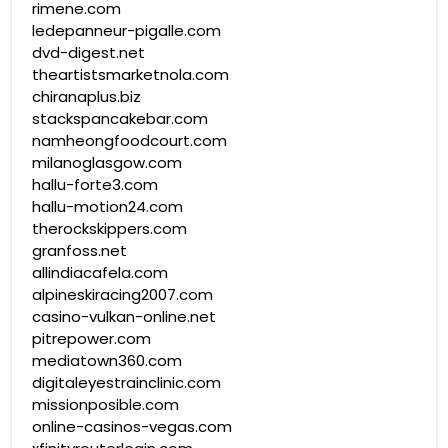
rimene.com
ledepanneur-pigalle.com
dvd-digest.net
theartistsmarketnola.com
chiranaplus.biz
stackspancakebar.com
namheongfoodcourt.com
milanoglasgow.com
hallu-forte3.com
hallu-motion24.com
therockskippers.com
granfoss.net
allindiacafela.com
alpineskiracing2007.com
casino-vulkan-online.net
pitrepower.com
mediatown360.com
digitaleyestrainclinic.com
missionposible.com
online-casinos-vegas.com