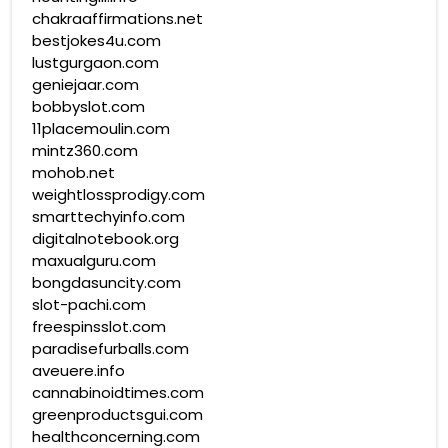
chakraaffirmations.net
bestjokes4u.com
lustgurgaon.com
geniejaar.com
bobbyslot.com
11placemoulin.com
mintz360.com
mohob.net
weightlossprodigy.com
smarttechyinfo.com
digitalnotebook.org
maxualguru.com
bongdasuncity.com
slot-pachi.com
freespinsslot.com
paradisefurballs.com
aveuere.info
cannabinoidtimes.com
greenproductsgui.com
healthconcerning.com