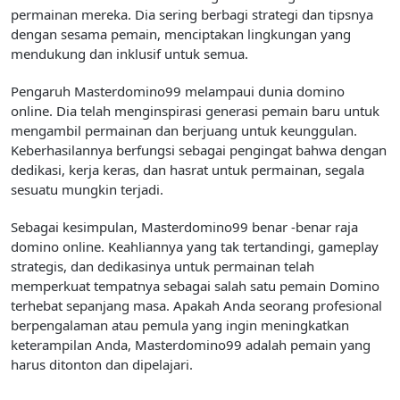
permainan mereka. Dia sering berbagi strategi dan tipsnya
dengan sesama pemain, menciptakan lingkungan yang
mendukung dan inklusif untuk semua.
Pengaruh Masterdomino99 melampaui dunia domino
online. Dia telah menginspirasi generasi pemain baru untuk
mengambil permainan dan berjuang untuk keunggulan.
Keberhasilannya berfungsi sebagai pengingat bahwa dengan
dedikasi, kerja keras, dan hasrat untuk permainan, segala
sesuatu mungkin terjadi.
Sebagai kesimpulan, Masterdomino99 benar -benar raja
domino online. Keahliannya yang tak tertandingi, gameplay
strategis, dan dedikasinya untuk permainan telah
memperkuat tempatnya sebagai salah satu pemain Domino
terhebat sepanjang masa. Apakah Anda seorang profesional
berpengalaman atau pemula yang ingin meningkatkan
keterampilan Anda, Masterdomino99 adalah pemain yang
harus ditonton dan dipelajari.