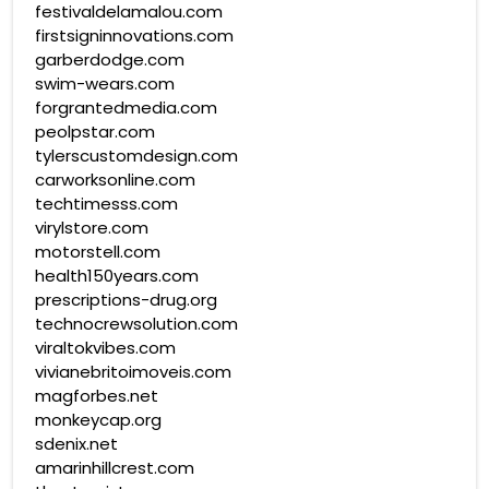
festivaldelamalou.com
firstsigninnovations.com
garberdodge.com
swim-wears.com
forgrantedmedia.com
peolpstar.com
tylerscustomdesign.com
carworksonline.com
techtimesss.com
virylstore.com
motorstell.com
health150years.com
prescriptions-drug.org
technocrewsolution.com
viraltokvibes.com
vivianebritoimoveis.com
magforbes.net
monkeycap.org
sdenix.net
amarinhillcrest.com