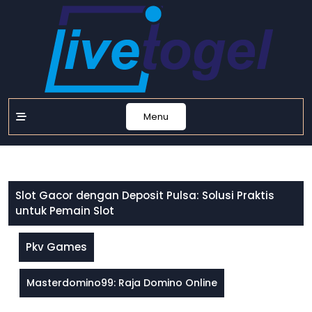
Skip
to
content
Menu
Slot Gacor dengan Deposit Pulsa: Solusi Praktis
untuk Pemain Slot
Pkv Games
Masterdomino99: Raja Domino Online