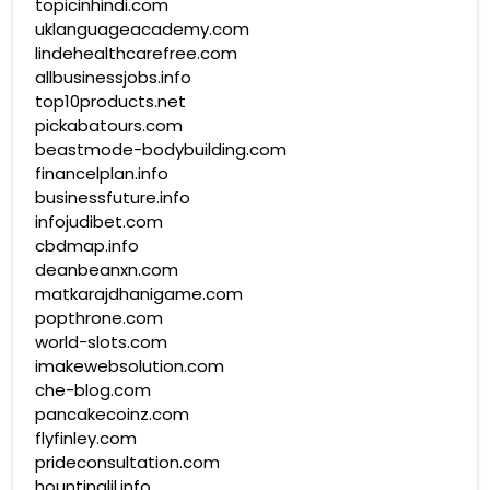
topicinhindi.com
uklanguageacademy.com
lindehealthcarefree.com
allbusinessjobs.info
top10products.net
pickabatours.com
beastmode-bodybuilding.com
financelplan.info
businessfuture.info
infojudibet.com
cbdmap.info
deanbeanxn.com
matkarajdhanigame.com
popthrone.com
world-slots.com
imakewebsolution.com
che-blog.com
pancakecoinz.com
flyfinley.com
prideconsultation.com
hountinglil.info