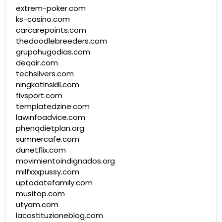
extrem-poker.com
ks-casino.com
carcarepoints.com
thedoodlebreeders.com
grupohugodias.com
deqair.com
techsilvers.com
ningkatinskill.com
fivsport.com
templatedzine.com
lawinfoadvice.com
phenqdietplan.org
sumnercafe.com
dunetflix.com
movimientoindignados.org
milfxxxpussy.com
uptodatefamily.com
musitop.com
utyam.com
lacostituzioneblog.com