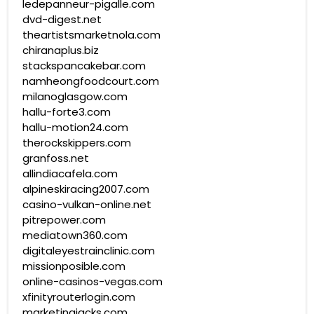
ledepanneur-pigalle.com
dvd-digest.net
theartistsmarketnola.com
chiranaplus.biz
stackspancakebar.com
namheongfoodcourt.com
milanoglasgow.com
hallu-forte3.com
hallu-motion24.com
therockskippers.com
granfoss.net
allindiacafela.com
alpineskiracing2007.com
casino-vulkan-online.net
pitrepower.com
mediatown360.com
digitaleyestrainclinic.com
missionposible.com
online-casinos-vegas.com
xfinityrouterlogin.com
marketingjacks.com