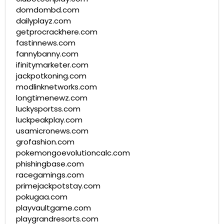
domdombd.com
dailyplayz.com
getprocrackhere.com
fastinnews.com
fannybanny.com
ifinitymarketer.com
jackpotkoning.com
modlinknetworks.com
longtimenewz.com
luckysportss.com
luckpeakplay.com
usamicronews.com
grofashion.com
pokemongoevolutioncalc.com
phishingbase.com
racegamings.com
primejackpotstay.com
pokugaa.com
playvaultgame.com
playgrandresorts.com