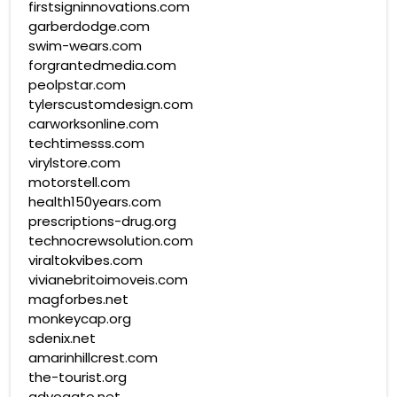
firstsigninnovations.com
garberdodge.com
swim-wears.com
forgrantedmedia.com
peolpstar.com
tylerscustomdesign.com
carworksonline.com
techtimesss.com
virylstore.com
motorstell.com
health150years.com
prescriptions-drug.org
technocrewsolution.com
viraltokvibes.com
vivianebritoimoveis.com
magforbes.net
monkeycap.org
sdenix.net
amarinhillcrest.com
the-tourist.org
advogato.net