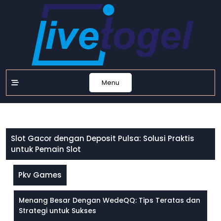
Skip
to
content
Menu
Slot Gacor dengan Deposit Pulsa: Solusi Praktis
untuk Pemain Slot
Pkv Games
Menang Besar Dengan WedeQQ: Tips Teratas dan
Strategi untuk Sukses