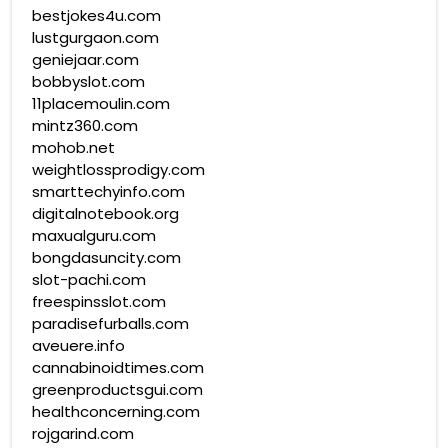
bestjokes4u.com
lustgurgaon.com
geniejaar.com
bobbyslot.com
11placemoulin.com
mintz360.com
mohob.net
weightlossprodigy.com
smarttechyinfo.com
digitalnotebook.org
maxualguru.com
bongdasuncity.com
slot-pachi.com
freespinsslot.com
paradisefurballs.com
aveuere.info
cannabinoidtimes.com
greenproductsgui.com
healthconcerning.com
rojgarind.com