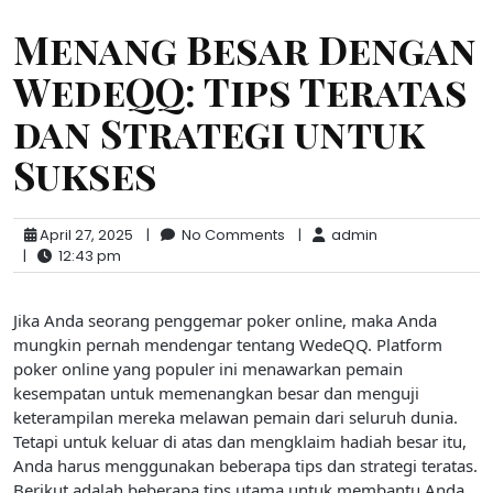
Menang Besar Dengan
WedeQQ: Tips Teratas
dan Strategi untuk
Sukses
April 27, 2025
|
No Comments
|
admin
|
12:43 pm
Jika Anda seorang penggemar poker online, maka Anda
mungkin pernah mendengar tentang WedeQQ. Platform
poker online yang populer ini menawarkan pemain
kesempatan untuk memenangkan besar dan menguji
keterampilan mereka melawan pemain dari seluruh dunia.
Tetapi untuk keluar di atas dan mengklaim hadiah besar itu,
Anda harus menggunakan beberapa tips dan strategi teratas.
Berikut adalah beberapa tips utama untuk membantu Anda