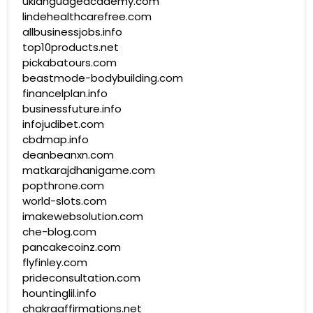
uklanguageacademy.com
lindehealthcarefree.com
allbusinessjobs.info
top10products.net
pickabatours.com
beastmode-bodybuilding.com
financelplan.info
businessfuture.info
infojudibet.com
cbdmap.info
deanbeanxn.com
matkarajdhanigame.com
popthrone.com
world-slots.com
imakewebsolution.com
che-blog.com
pancakecoinz.com
flyfinley.com
prideconsultation.com
hountinglil.info
chakraaffirmations.net