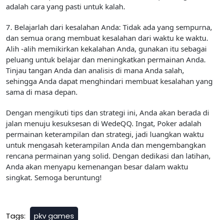
adalah cara yang pasti untuk kalah.
7. Belajarlah dari kesalahan Anda: Tidak ada yang sempurna,
dan semua orang membuat kesalahan dari waktu ke waktu.
Alih -alih memikirkan kekalahan Anda, gunakan itu sebagai
peluang untuk belajar dan meningkatkan permainan Anda.
Tinjau tangan Anda dan analisis di mana Anda salah,
sehingga Anda dapat menghindari membuat kesalahan yang
sama di masa depan.
Dengan mengikuti tips dan strategi ini, Anda akan berada di
jalan menuju kesuksesan di WedeQQ. Ingat, Poker adalah
permainan keterampilan dan strategi, jadi luangkan waktu
untuk mengasah keterampilan Anda dan mengembangkan
rencana permainan yang solid. Dengan dedikasi dan latihan,
Anda akan menyapu kemenangan besar dalam waktu
singkat. Semoga beruntung!
Tags:
pkv games