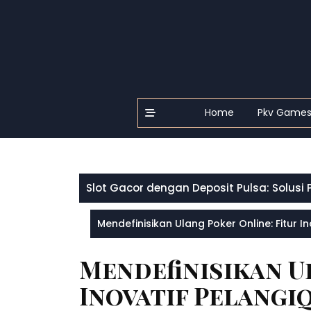
Skip
to
content
Home
Pkv Game
Slot Gacor dengan Deposit Pulsa: Solusi 
Mendefinisikan Ulang Poker Online: Fitur I
Mendefinisikan U
Inovatif Pelangi