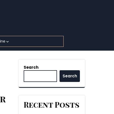
line
Search
Search
ur
Recent Posts