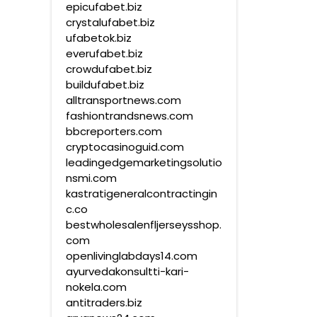
epicufabet.biz
crystalufabet.biz
ufabetok.biz
everufabet.biz
crowdufabet.biz
buildufabet.biz
alltransportnews.com
fashiontrandsnews.com
bbcreporters.com
cryptocasinoguid.com
leadingedgemarketingsolutio
nsmi.com
kastratigeneralcontractingin
c.co
bestwholesalenfljerseysshop.
com
openlivinglabdays14.com
ayurvedakonsultti-kari-
nokela.com
antitraders.biz