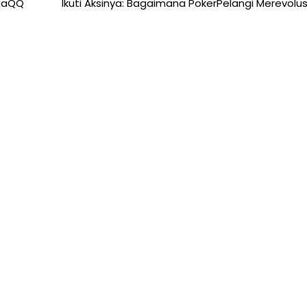
ajaQQ
Ikuti Aksinya: Bagaimana PokerPelangi Merevolus