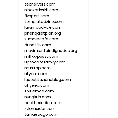
techsilvers.com
ningkatinskill.com
fivsport.com
templatedzine.com
lawinfoadvice.com
phenqdietplan.org
sumnercafe.com
dunetflix.com
movimientoindignados.org
milfxxxpussy.com
uptodatefamily.com
musitop.com
utyam.com
lacostituzioneblog.com
ohyeea.com
zhitiemoe.com
nungkub.com
anotherindian.com
xylemcider.com
taniaetiago.com