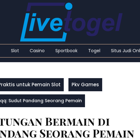
s
Slot
Casino
Sportbook
Togel
Situs Judi On
Praktis untuk Pemain Slot
Pkv Games
qq: Sudut Pandang Seorang Pemain
ungan Bermain di
andang Seorang Pemain