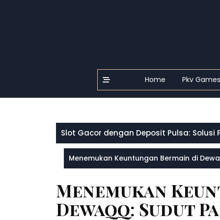
Skip
to
content
Home
Pkv Game
Slot Gacor dengan Deposit Pulsa: Solusi 
Menemukan Keuntungan Bermain di Dewa
Menemukan Keunt
Dewaqq: Sudut P