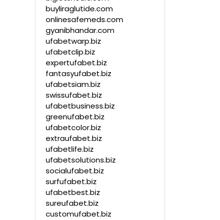
buyliraglutide.com
onlinesafemeds.com
gyanibhandar.com
ufabetwarp.biz
ufabetclip.biz
expertufabet.biz
fantasyufabet.biz
ufabetsiam.biz
swissufabet.biz
ufabetbusiness.biz
greenufabet.biz
ufabetcolor.biz
extraufabet.biz
ufabetlife.biz
ufabetsolutions.biz
socialufabet.biz
surfufabet.biz
ufabetbest.biz
sureufabet.biz
customufabet.biz