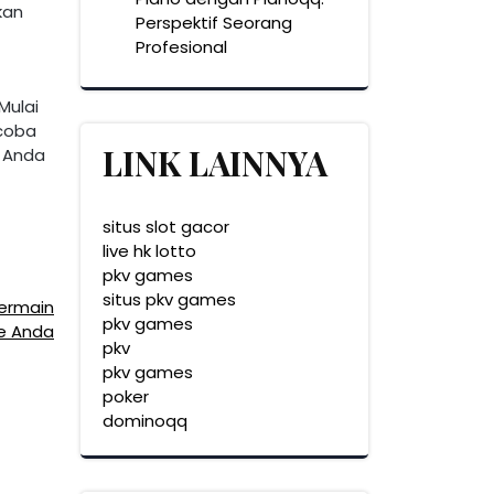
kan
Perspektif Seorang
Profesional
Mulai
ncoba
LINK LAINNYA
, Anda
situs slot gacor
live hk lotto
pkv games
situs pkv games
ermain
pkv games
 Anda
pkv
pkv games
poker
dominoqq