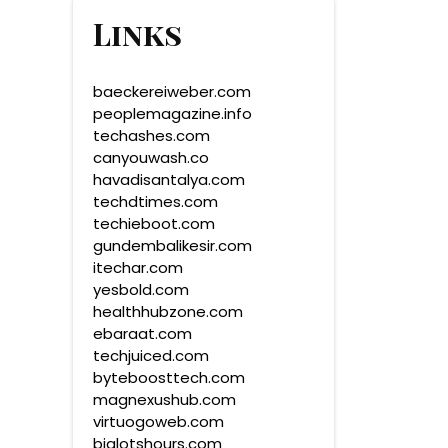
Links
baeckereiweber.com
peoplemagazine.info
techashes.com
canyouwash.co
havadisantalya.com
techdtimes.com
techieboot.com
gundembalikesir.com
itechar.com
yesbold.com
healthhubzone.com
ebaraat.com
techjuiced.com
byteboosttech.com
magnexushub.com
virtuogoweb.com
biglotshours.com