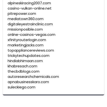
alpineskiracing2007.com
casino-vulkan-online.net
pitrepower.com
mediatown360.com
digitaleyestrainclinic.com
missionposible.com
online-casinos-vegas.com
xfinityrouterlogin.com
marketingjacks.com
topappliancereviews.com
trickytechupdates.com
hindiabhimaan.com
khabresach.com
thecbdblogs.com
autoresearchchemicals.com
apnabusinesskaro.com
suleckiego.com