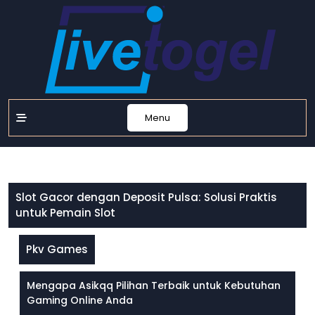
Skip
to
content
Menu
Slot Gacor dengan Deposit Pulsa: Solusi Praktis
untuk Pemain Slot
Pkv Games
Mengapa Asikqq Pilihan Terbaik untuk Kebutuhan
Gaming Online Anda