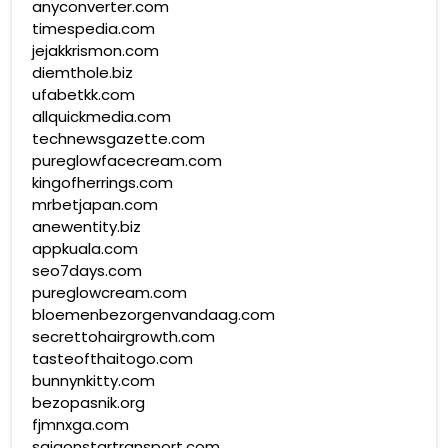
anyconverter.com
timespedia.com
jejakkrismon.com
diemthole.biz
ufabetkk.com
allquickmedia.com
technewsgazette.com
pureglowfacecream.com
kingofherrings.com
mrbetjapan.com
anewentity.biz
appkuala.com
seo7days.com
pureglowcream.com
bloemenbezorgenvandaag.com
secrettohairgrowth.com
tasteofthaitogo.com
bunnynkitty.com
bezopasnik.org
fjmnxga.com
saigonstartransport.com