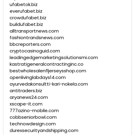
ufabetok.biz
everufabet.biz
crowdufabet.biz
buildufabet.biz
alltransportnews.com
fashiontrandsnews.com
bbcreporters.com
cryptocasinoguid.com
leadingedgemarketingsolutionsmi.com
kastratigeneralcontractinginc.co
bestwholesalenfljerseysshop.com
openlivinglabdays14.com
ayurvedakonsultti-kari-nokela.com
antitraders.biz
aryanews24.com
xscape-it.com
777azino-mobile.com
cobbseniorbowl.com
technowdesign.com
durexsecurityandshipping.com