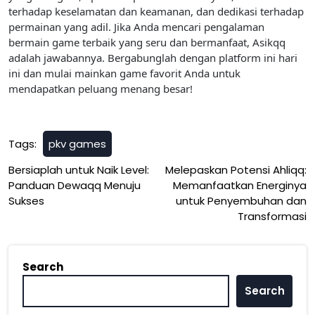
terhadap keselamatan dan keamanan, dan dedikasi terhadap
permainan yang adil. Jika Anda mencari pengalaman
bermain game terbaik yang seru dan bermanfaat, Asikqq
adalah jawabannya. Bergabunglah dengan platform ini hari
ini dan mulai mainkan game favorit Anda untuk
mendapatkan peluang menang besar!
Tags:
pkv games
Post
Bersiaplah untuk Naik Level:
Melepaskan Potensi Ahliqq:
Panduan Dewaqq Menuju
Memanfaatkan Energinya
navigation
Sukses
untuk Penyembuhan dan
Transformasi
Search
Search