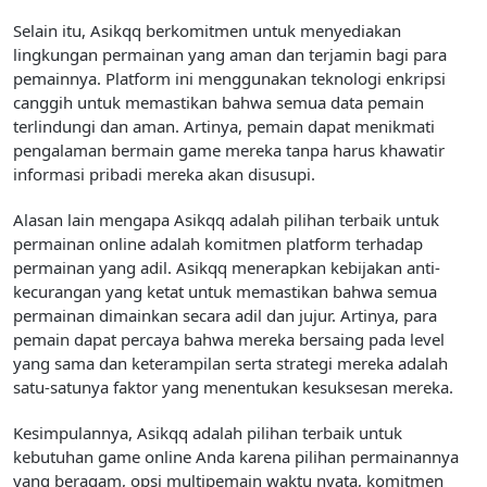
Selain itu, Asikqq berkomitmen untuk menyediakan
lingkungan permainan yang aman dan terjamin bagi para
pemainnya. Platform ini menggunakan teknologi enkripsi
canggih untuk memastikan bahwa semua data pemain
terlindungi dan aman. Artinya, pemain dapat menikmati
pengalaman bermain game mereka tanpa harus khawatir
informasi pribadi mereka akan disusupi.
Alasan lain mengapa Asikqq adalah pilihan terbaik untuk
permainan online adalah komitmen platform terhadap
permainan yang adil. Asikqq menerapkan kebijakan anti-
kecurangan yang ketat untuk memastikan bahwa semua
permainan dimainkan secara adil dan jujur. Artinya, para
pemain dapat percaya bahwa mereka bersaing pada level
yang sama dan keterampilan serta strategi mereka adalah
satu-satunya faktor yang menentukan kesuksesan mereka.
Kesimpulannya, Asikqq adalah pilihan terbaik untuk
kebutuhan game online Anda karena pilihan permainannya
yang beragam, opsi multipemain waktu nyata, komitmen