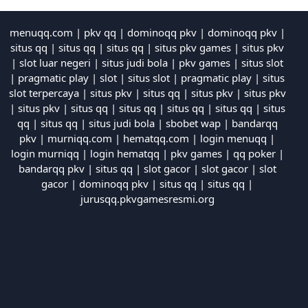
menuqq.com
|
pkv qq
|
dominoqq pkv
|
dominoqq pkv
|
situs qq
|
situs qq
|
situs qq
|
situs pkv games
|
situs pkv
|
slot luar negeri
|
situs judi bola
|
pkv games
|
situs slot
|
pragmatic play
|
slot
|
situs slot
|
pragmatic play
|
situs
slot terpercaya
|
situs pkv
|
situs qq
|
situs pkv
|
situs pkv
|
situs pkv
|
situs qq
|
situs qq
|
situs qq
|
situs qq
|
situs
qq
|
situs qq
|
situs judi bola
|
sbobet wap
|
bandarqq
pkv
|
murniqq.com
|
hematqq.com
|
login menuqq
|
login murniqq
|
login hematqq
|
pkv games
|
qq poker
|
bandarqq pkv
|
situs qq
|
slot gacor
|
slot gacor
|
slot
gacor
|
dominoqq pkv
|
situs qq
|
situs qq
|
jurusqq.pkvgamesresmi.org