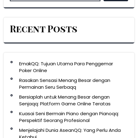
Recent Posts
EmakQQ: Tujuan Utama Para Penggemar
Poker Online
Rasakan Sensasi Menang Besar dengan
Permainan Seru Serbaqq
Bersiaplah untuk Menang Besar dengan
Senjaqq: Platform Game Online Teratas
Kuasai Seni Bermain Piano dengan Pianoqq:
Perspektif Seorang Profesional
Menjelajahi Dunia AseanQQ: Yang Perlu Anda
Ketahui