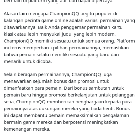
bermain di platform yang adil dan dapat dipercaya.
Alasan lain mengapa ChampionQQ begitu populer di
kalangan pecinta game online adalah variasi permainan yang
ditawarkannya. Baik Anda penggemar permainan kartu
klasik atau lebih menyukai judul yang lebih modern,
ChampionQQ memiliki sesuatu untuk semua orang. Platform
ini terus memperbarui pilihan permainannya, memastikan
bahwa pemain selalu memiliki sesuatu yang baru dan
menarik untuk dicoba.
Selain beragam permainannya, ChampionQQ juga
menawarkan sejumlah bonus dan promosi untuk
dimanfaatkan para pemain. Dari bonus sambutan untuk
pemain baru hingga promosi berkelanjutan untuk pelanggan
setia, ChampionQQ memberikan penghargaan kepada para
pemainnya atas dukungan mereka yang tiada henti. Bonus
ini dapat membantu pemain memaksimalkan pengalaman
bermain game mereka dan berpotensi meningkatkan
kemenangan mereka.