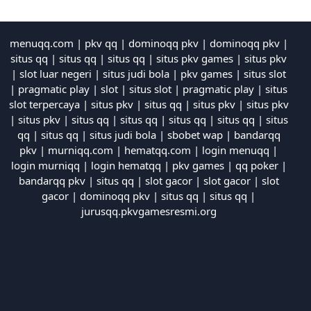
menuqq.com
|
pkv qq
|
dominoqq pkv
|
dominoqq pkv
|
situs qq
|
situs qq
|
situs qq
|
situs pkv games
|
situs pkv
|
slot luar negeri
|
situs judi bola
|
pkv games
|
situs slot
|
pragmatic play
|
slot
|
situs slot
|
pragmatic play
|
situs
slot terpercaya
|
situs pkv
|
situs qq
|
situs pkv
|
situs pkv
|
situs pkv
|
situs qq
|
situs qq
|
situs qq
|
situs qq
|
situs
qq
|
situs qq
|
situs judi bola
|
sbobet wap
|
bandarqq
pkv
|
murniqq.com
|
hematqq.com
|
login menuqq
|
login murniqq
|
login hematqq
|
pkv games
|
qq poker
|
bandarqq pkv
|
situs qq
|
slot gacor
|
slot gacor
|
slot
gacor
|
dominoqq pkv
|
situs qq
|
situs qq
|
jurusqq.pkvgamesresmi.org