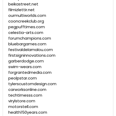
beikastreet.net
filmizlettir.net
ourmultiworlds.com
cooncreekclub.org
pegpufftimes.com
celestia-arts.com
forumchampions.com
bluebargames.com
festivaldelamalou.com
firstsigninnovations.com
garberdodge.com
swim-wears.com
forgrantedmedia.com
peolpstar.com
tylerscustomdesign.com
carworksonline.com
techtimesss.com
virylstore.com
motorstell.com
health150years.com