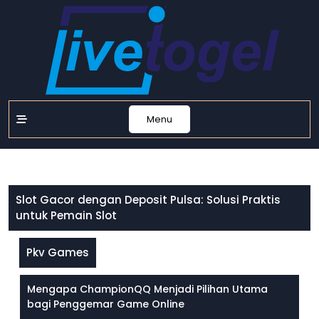
Skip
to
content
Menu
Slot Gacor dengan Deposit Pulsa: Solusi Praktis
untuk Pemain Slot
Pkv Games
Mengapa ChampionQQ Menjadi Pilihan Utama
bagi Penggemar Game Online