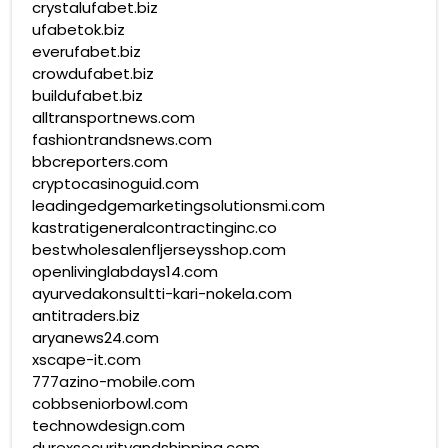
crystalufabet.biz
ufabetok.biz
everufabet.biz
crowdufabet.biz
buildufabet.biz
alltransportnews.com
fashiontrandsnews.com
bbcreporters.com
cryptocasinoguid.com
leadingedgemarketingsolutionsmi.com
kastratigeneralcontractinginc.co
bestwholesalenfljerseysshop.com
openlivinglabdays14.com
ayurvedakonsultti-kari-nokela.com
antitraders.biz
aryanews24.com
xscape-it.com
777azino-mobile.com
cobbseniorbowl.com
technowdesign.com
durexsecurityandshipping.com