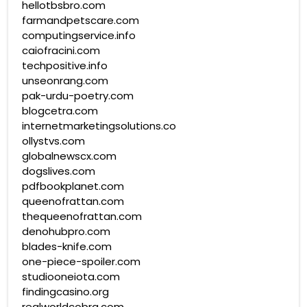
hellotbsbro.com
farmandpetscare.com
computingservice.info
caiofracini.com
techpositive.info
unseonrang.com
pak-urdu-poetry.com
blogcetra.com
internetmarketingsolutions.co
ollystvs.com
globalnewscx.com
dogslives.com
pdfbookplanet.com
queenofrattan.com
thequeenofrattan.com
denohubpro.com
blades-knife.com
one-piece-spoiler.com
studiooneiota.com
findingcasino.org
realworldcobra.com