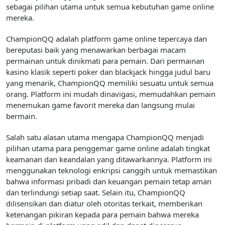
sebagai pilihan utama untuk semua kebutuhan game online
mereka.
ChampionQQ adalah platform game online tepercaya dan
bereputasi baik yang menawarkan berbagai macam
permainan untuk dinikmati para pemain. Dari permainan
kasino klasik seperti poker dan blackjack hingga judul baru
yang menarik, ChampionQQ memiliki sesuatu untuk semua
orang. Platform ini mudah dinavigasi, memudahkan pemain
menemukan game favorit mereka dan langsung mulai
bermain.
Salah satu alasan utama mengapa ChampionQQ menjadi
pilihan utama para penggemar game online adalah tingkat
keamanan dan keandalan yang ditawarkannya. Platform ini
menggunakan teknologi enkripsi canggih untuk memastikan
bahwa informasi pribadi dan keuangan pemain tetap aman
dan terlindungi setiap saat. Selain itu, ChampionQQ
dilisensikan dan diatur oleh otoritas terkait, memberikan
ketenangan pikiran kepada para pemain bahwa mereka