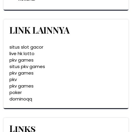
LINK LAINNYA
situs slot gacor
live hk lotto
pkv games
situs pkv games
pkv games
pkv
pkv games
poker
dominoqq
Links