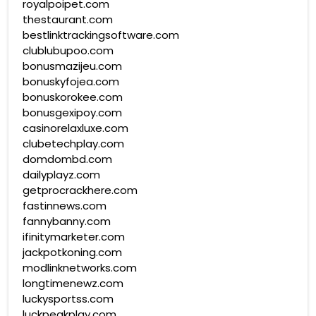
royalpoipet.com
thestaurant.com
bestlinktrackingsoftware.com
clublubupoo.com
bonusmazijeu.com
bonuskyfojea.com
bonuskorokee.com
bonusgexipoy.com
casinorelaxluxe.com
clubetechplay.com
domdombd.com
dailyplayz.com
getprocrackhere.com
fastinnews.com
fannybanny.com
ifinitymarketer.com
jackpotkoning.com
modlinknetworks.com
longtimenewz.com
luckysportss.com
luckpeakplay.com