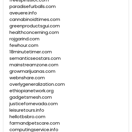
paradisefurballs.com
aveuere.info
cannabinoidtimes.com
greenproductsgui.com
healthconcerning.com
rojgarind.com
fewhour.com
18minutetimer.com
semanticseostars.com
mainstreamzone.com
growmarijuanas.com
webnshare.com
overlygeneralization.com
ethiopianetwork.org
gadgetsmesh.com
justicefornevada.com
leisuretours.info
hellotbsbro.com
farmandpetscare.com
computingservice.info