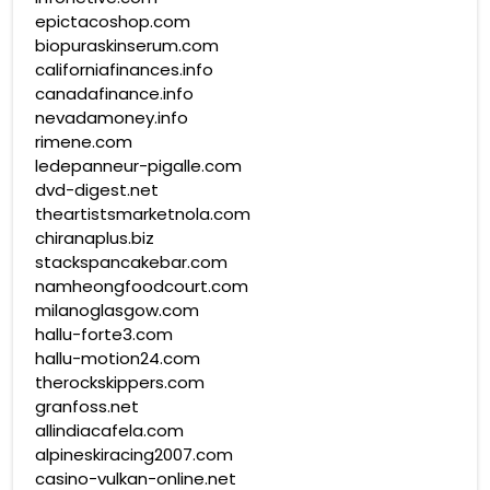
epictacoshop.com
biopuraskinserum.com
californiafinances.info
canadafinance.info
nevadamoney.info
rimene.com
ledepanneur-pigalle.com
dvd-digest.net
theartistsmarketnola.com
chiranaplus.biz
stackspancakebar.com
namheongfoodcourt.com
milanoglasgow.com
hallu-forte3.com
hallu-motion24.com
therockskippers.com
granfoss.net
allindiacafela.com
alpineskiracing2007.com
casino-vulkan-online.net