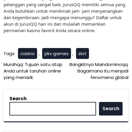
pelanggan yang sangat baik, JurusQQ memiliki semua yang
Anda butuhkan untuk menikmati jam -jam menyenangkan
dan kegembiraan. Jadi mengapa menunggu? Daftar untuk
akun di JurusQQ hari ini dan mulailah memainkan
permainan kasino favorit Anda secara online.
Tags:
casino
,
pkv games
,
slot
Post
Murahqq: Tujuan satu atap
Bangkitnya Maindominoqq:
Anda untuk taruhan online
Bagaimana itu menjadi
navigation
yang menarik
fenomena global
Search
Search