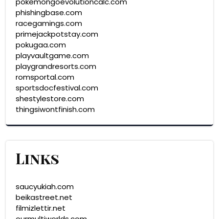
pokemongoevolutioncalc.com
phishingbase.com
racegamings.com
primejackpotstay.com
pokugaa.com
playvaultgame.com
playgrandresorts.com
romsportal.com
sportsdocfestival.com
shestylestore.com
thingsiwontfinish.com
Links
saucyukiah.com
beikastreet.net
filmizlettir.net
ourmultiworlds.com