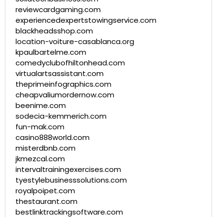
reviewcardgaming.com
experiencedexpertstowingservice.com
blackheadsshop.com
location-voiture-casablanca.org
kpaulbartelme.com
comedyclubofhiltonhead.com
virtualartsassistant.com
theprimeinfographics.com
cheapvaliumordernow.com
beenime.com
sodecia-kemmerich.com
fun-mak.com
casino888world.com
misterdbnb.com
jkmezcal.com
intervaltrainingexercises.com
tyestylebusinesssolutions.com
royalpoipet.com
thestaurant.com
bestlinktrackingsoftware.com