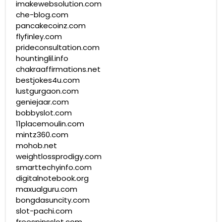
imakewebsolution.com
che-blog.com
pancakecoinz.com
flyfinley.com
prideconsultation.com
hountinglil.info
chakraaffirmations.net
bestjokes4u.com
lustgurgaon.com
geniejaar.com
bobbyslot.com
11placemoulin.com
mintz360.com
mohob.net
weightlossprodigy.com
smarttechyinfo.com
digitalnotebook.org
maxualguru.com
bongdasuncity.com
slot-pachi.com
freespinsslot.com