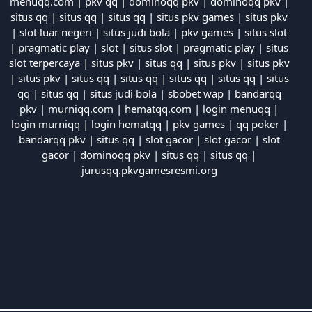
menuqq.com
|
pkv qq
|
dominoqq pkv
|
dominoqq pkv
|
situs qq
|
situs qq
|
situs qq
|
situs pkv games
|
situs pkv
|
slot luar negeri
|
situs judi bola
|
pkv games
|
situs slot
|
pragmatic play
|
slot
|
situs slot
|
pragmatic play
|
situs
slot terpercaya
|
situs pkv
|
situs qq
|
situs pkv
|
situs pkv
|
situs pkv
|
situs qq
|
situs qq
|
situs qq
|
situs qq
|
situs
qq
|
situs qq
|
situs judi bola
|
sbobet wap
|
bandarqq
pkv
|
murniqq.com
|
hematqq.com
|
login menuqq
|
login murniqq
|
login hematqq
|
pkv games
|
qq poker
|
bandarqq pkv
|
situs qq
|
slot gacor
|
slot gacor
|
slot
gacor
|
dominoqq pkv
|
situs qq
|
situs qq
|
jurusqq.pkvgamesresmi.org