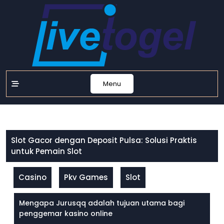
Skip
to
content
Menu
Slot Gacor dengan Deposit Pulsa: Solusi Praktis
untuk Pemain Slot
Casino
Pkv Games
Slot
Mengapa Jurusqq adalah tujuan utama bagi
penggemar kasino online