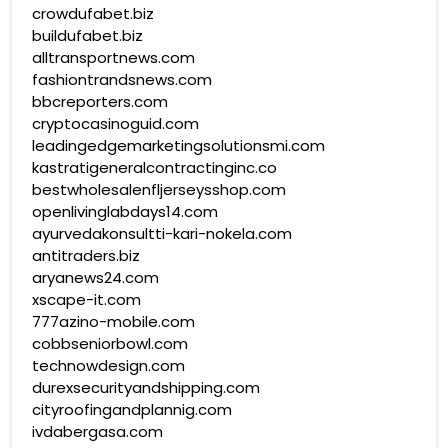
crowdufabet.biz
buildufabet.biz
alltransportnews.com
fashiontrandsnews.com
bbcreporters.com
cryptocasinoguid.com
leadingedgemarketingsolutionsmi.com
kastratigeneralcontractinginc.co
bestwholesalenfljerseysshop.com
openlivinglabdays14.com
ayurvedakonsultti-kari-nokela.com
antitraders.biz
aryanews24.com
xscape-it.com
777azino-mobile.com
cobbseniorbowl.com
technowdesign.com
durexsecurityandshipping.com
cityroofingandplannig.com
ivdabergasa.com