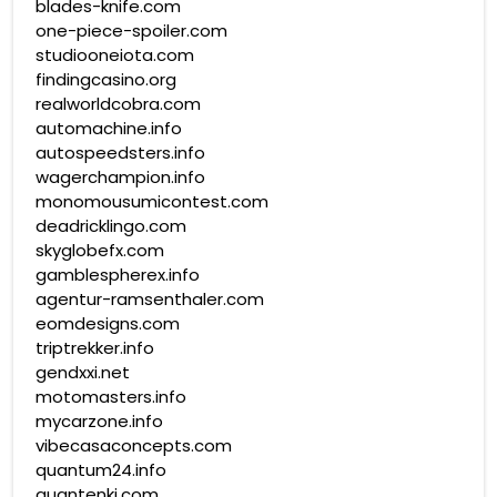
blades-knife.com
one-piece-spoiler.com
studiooneiota.com
findingcasino.org
realworldcobra.com
automachine.info
autospeedsters.info
wagerchampion.info
monomousumicontest.com
deadricklingo.com
skyglobefx.com
gamblespherex.info
agentur-ramsenthaler.com
eomdesigns.com
triptrekker.info
gendxxi.net
motomasters.info
mycarzone.info
vibecasaconcepts.com
quantum24.info
quantenki.com