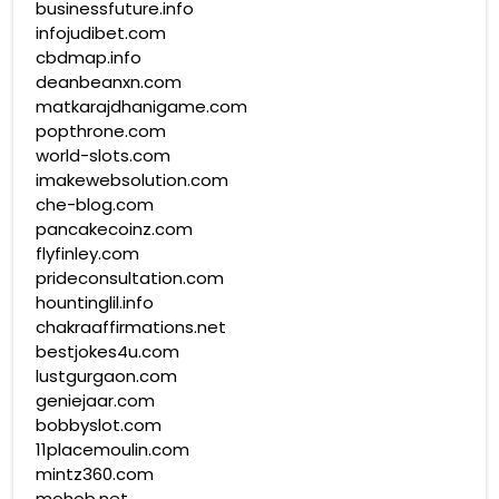
businessfuture.info
infojudibet.com
cbdmap.info
deanbeanxn.com
matkarajdhanigame.com
popthrone.com
world-slots.com
imakewebsolution.com
che-blog.com
pancakecoinz.com
flyfinley.com
prideconsultation.com
hountinglil.info
chakraaffirmations.net
bestjokes4u.com
lustgurgaon.com
geniejaar.com
bobbyslot.com
11placemoulin.com
mintz360.com
mohob.net