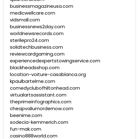
businessmagazineusa.com
medicwellcare.com
vidsmall.com
businessnews2day.com
worldnewsrecords.com
sterilepro24.com
solidtechbusiness.com
reviewcardgaming.com
experiencedexpertstowingservice.com
blackheadsshop.com
location-voiture-casablanca.org
kpaulbartelme.com
comedyclubofhiltonhead.com
virtualartsassistant.com
theprimeinfographics.com
cheapvaliumordernow.com
beenime.com
sodecia-kemmerich.com
fun-mak.com
casino888world.com