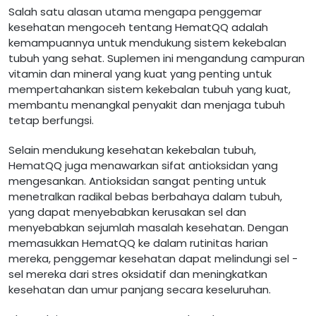
Salah satu alasan utama mengapa penggemar
kesehatan mengoceh tentang HematQQ adalah
kemampuannya untuk mendukung sistem kekebalan
tubuh yang sehat. Suplemen ini mengandung campuran
vitamin dan mineral yang kuat yang penting untuk
mempertahankan sistem kekebalan tubuh yang kuat,
membantu menangkal penyakit dan menjaga tubuh
tetap berfungsi.
Selain mendukung kesehatan kekebalan tubuh,
HematQQ juga menawarkan sifat antioksidan yang
mengesankan. Antioksidan sangat penting untuk
menetralkan radikal bebas berbahaya dalam tubuh,
yang dapat menyebabkan kerusakan sel dan
menyebabkan sejumlah masalah kesehatan. Dengan
memasukkan HematQQ ke dalam rutinitas harian
mereka, penggemar kesehatan dapat melindungi sel -
sel mereka dari stres oksidatif dan meningkatkan
kesehatan dan umur panjang secara keseluruhan.