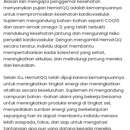
Alasan lain mengapa penggemar kesehatan
menyanyikan pujian HematQQ adalah kemampuannya
untuk mempromosikan kesehatan kardiovaskular.
Suplemen mengandung bahan-bahan seperti COQ10
dan asam lemak omega-3, yang telah terbukti
mendukung kesehatan jantung dan mengurangi risiko
penyakit kardiovaskular. Dengan mengambil HematQQ
secara teratur, individu dapat membantu
mempertahankan kadar kolesterol yang sehat,
meningkatkan sirkulasi, dan melindungi jantung mereka
dari kerusakan.
Selain itu, HematQQ telah dipuji karena kemampuannya
untuk meningkatkan tingkat energi dan meningkatkan
vitalitas secara keseluruhan. Suplemen ini mengandung
campuran bahan -bahan alami yang bekerja bersama
untuk meningkatkan produksi energi di tingkat sel,
menyediakan sumber energi yang berkelanjutan
sepanjang hari. Ini dapat membantu individu merasa
lebih waspada, fokus, dan siap untuk mengatasi
tantangan apa pun yang datang kepada mereka.