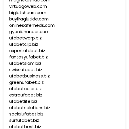
virtuogoweb.com
biglotshours.com
buyliraglutide.com
onlinesafemeds.com
gyanibhandar.com
ufabetwarp.biz
ufabetclip.biz
expertufabet.biz
fantasyufabet.biz
ufabetsiam.biz
swissufabet.biz
ufabetbusiness.biz
greenufabet.biz
ufabetcolor.biz
extraufabet.biz
ufabetlife.biz
ufabetsolutions.biz
socialufabet.biz
surfufabet.biz
ufabetbest.biz