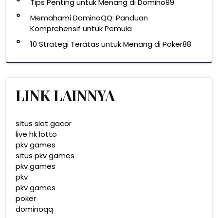
Tips Penting untuk Menang di Domino99
Memahami DominoQQ: Panduan
Komprehensif untuk Pemula
10 Strategi Teratas untuk Menang di Poker88
LINK LAINNYA
situs slot gacor
live hk lotto
pkv games
situs pkv games
pkv games
pkv
pkv games
poker
dominoqq