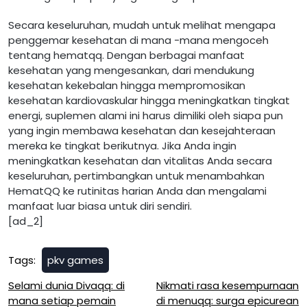
Secara keseluruhan, mudah untuk melihat mengapa
penggemar kesehatan di mana -mana mengoceh
tentang hematqq. Dengan berbagai manfaat
kesehatan yang mengesankan, dari mendukung
kesehatan kekebalan hingga mempromosikan
kesehatan kardiovaskular hingga meningkatkan tingkat
energi, suplemen alami ini harus dimiliki oleh siapa pun
yang ingin membawa kesehatan dan kesejahteraan
mereka ke tingkat berikutnya. Jika Anda ingin
meningkatkan kesehatan dan vitalitas Anda secara
keseluruhan, pertimbangkan untuk menambahkan
HematQQ ke rutinitas harian Anda dan mengalami
manfaat luar biasa untuk diri sendiri.
[ad_2]
Tags:
pkv games
Post
Selami dunia Divaqq: di
Nikmati rasa kesempurnaan
mana setiap pemain
di menuqq: surga epicurean