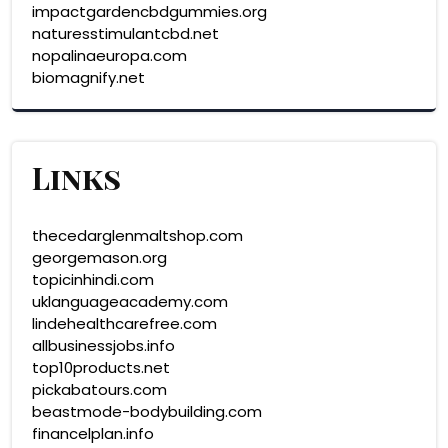
impactgardencbdgummies.org
naturesstimulantcbd.net
nopalinaeuropa.com
biomagnify.net
Links
thecedarglenmaltshop.com
georgemason.org
topicinhindi.com
uklanguageacademy.com
lindehealthcarefree.com
allbusinessjobs.info
top10products.net
pickabatours.com
beastmode-bodybuilding.com
financelplan.info