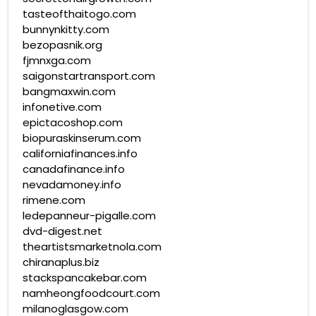
tasteofthaitogo.com
bunnynkitty.com
bezopasnik.org
fjmnxga.com
saigonstartransport.com
bangmaxwin.com
infonetive.com
epictacoshop.com
biopuraskinserum.com
californiafinances.info
canadafinance.info
nevadamoney.info
rimene.com
ledepanneur-pigalle.com
dvd-digest.net
theartistsmarketnola.com
chiranaplus.biz
stackspancakebar.com
namheongfoodcourt.com
milanoglasgow.com