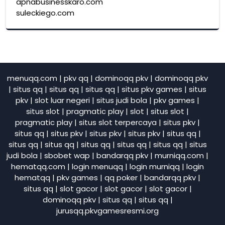
apnabusinesskaro.com
suleckiego.com
menuqq.com
|
pkv qq
|
dominoqq pkv
|
dominoqq pkv
|
situs qq
|
situs qq
|
situs qq
|
situs pkv games
|
situs
pkv
|
slot luar negeri
|
situs judi bola
|
pkv games
|
situs slot
|
pragmatic play
|
slot
|
situs slot
|
pragmatic play
|
situs slot terpercaya
|
situs pkv
|
situs qq
|
situs pkv
|
situs pkv
|
situs pkv
|
situs qq
|
situs qq
|
situs qq
|
situs qq
|
situs qq
|
situs qq
|
situs
judi bola
|
sbobet wap
|
bandarqq pkv
|
murniqq.com
|
hematqq.com
|
login menuqq
|
login murniqq
|
login
hematqq
|
pkv games
|
qq poker
|
bandarqq pkv
|
situs qq
|
slot gacor
|
slot gacor
|
slot gacor
|
dominoqq pkv
|
situs qq
|
situs qq
|
jurusqq.pkvgamesresmi.org