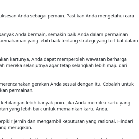
suksesan Anda sebagai pemain. Pastikan Anda mengetahui cara
in banyak Anda bermain, semakin baik Anda dalam permainan
mahaman yang lebih baik tentang strategi yang terlibat dalam
inkan kartunya, Anda dapat memperoleh wawasan berharga
h mereka selanjutnya agar tetap selangkah lebih maju dari
an merencanakan gerakan Anda sesuai dengan itu. Cobalah untuk
gkan permainan.
 kehilangan lebih banyak poin. Jika Anda memiliki kartu yang
atan yang lebih baik untuk memainkan kartu Anda.
berpikir jernih dan mengambil keputusan yang rasional. Hindari
ang merugikan.