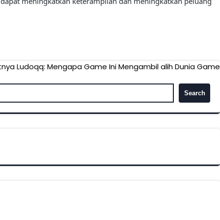
da dapat meningkatkan keterampilan dan meningkatkan peluang
tnya Ludoqq: Mengapa Game Ini Mengambil alih Dunia Game
Search