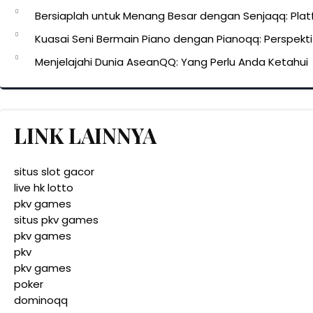
Bersiaplah untuk Menang Besar dengan Senjaqq: Pla
Kuasai Seni Bermain Piano dengan Pianoqq: Perspekti
Menjelajahi Dunia AseanQQ: Yang Perlu Anda Ketahui
LINK LAINNYA
situs slot gacor
live hk lotto
pkv games
situs pkv games
pkv games
pkv
pkv games
poker
dominoqq