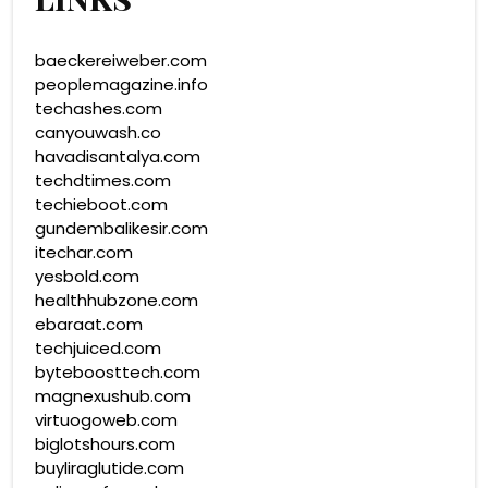
baeckereiweber.com
peoplemagazine.info
techashes.com
canyouwash.co
havadisantalya.com
techdtimes.com
techieboot.com
gundembalikesir.com
itechar.com
yesbold.com
healthhubzone.com
ebaraat.com
techjuiced.com
byteboosttech.com
magnexushub.com
virtuogoweb.com
biglotshours.com
buyliraglutide.com