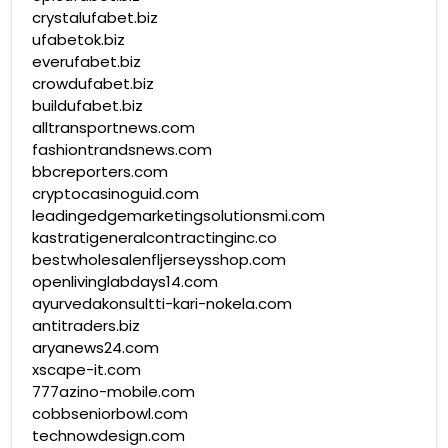
crystalufabet.biz
ufabetok.biz
everufabet.biz
crowdufabet.biz
buildufabet.biz
alltransportnews.com
fashiontrandsnews.com
bbcreporters.com
cryptocasinoguid.com
leadingedgemarketingsolutionsmi.com
kastratigeneralcontractinginc.co
bestwholesalenfljerseysshop.com
openlivinglabdays14.com
ayurvedakonsultti-kari-nokela.com
antitraders.biz
aryanews24.com
xscape-it.com
777azino-mobile.com
cobbseniorbowl.com
technowdesign.com