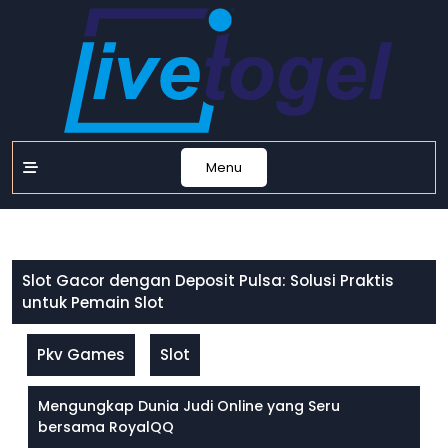
Skip
to
content
Menu
Slot Gacor dengan Deposit Pulsa: Solusi Praktis
untuk Pemain Slot
Pkv Games
Slot
Mengungkap Dunia Judi Online yang Seru
bersama RoyalQQ