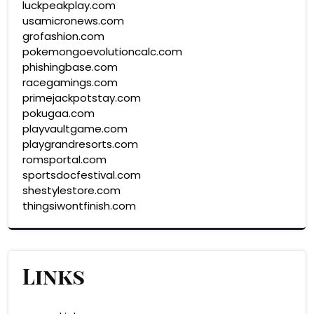
luckpeakplay.com
usamicronews.com
grofashion.com
pokemongoevolutioncalc.com
phishingbase.com
racegamings.com
primejackpotstay.com
pokugaa.com
playvaultgame.com
playgrandresorts.com
romsportal.com
sportsdocfestival.com
shestylestore.com
thingsiwontfinish.com
Links