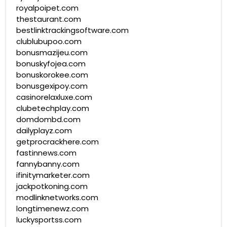
royalpoipet.com
thestaurant.com
bestlinktrackingsoftware.com
clublubupoo.com
bonusmazijeu.com
bonuskyfojea.com
bonuskorokee.com
bonusgexipoy.com
casinorelaxluxe.com
clubetechplay.com
domdombd.com
dailyplayz.com
getprocrackhere.com
fastinnews.com
fannybanny.com
ifinitymarketer.com
jackpotkoning.com
modlinknetworks.com
longtimenewz.com
luckysportss.com