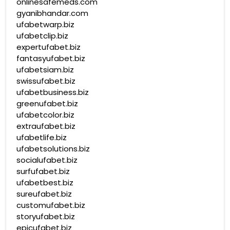
onlinesafemeds.com
gyanibhandar.com
ufabetwarp.biz
ufabetclip.biz
expertufabet.biz
fantasyufabet.biz
ufabetsiam.biz
swissufabet.biz
ufabetbusiness.biz
greenufabet.biz
ufabetcolor.biz
extraufabet.biz
ufabetlife.biz
ufabetsolutions.biz
socialufabet.biz
surfufabet.biz
ufabetbest.biz
sureufabet.biz
customufabet.biz
storyufabet.biz
epicufabet.biz