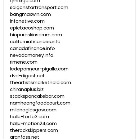
fjmnxga.com
saigonstartransport.com
bangmaxwin.com
infonetive.com
epictacoshop.com
biopuraskinserum.com
californiafinances.info
canadafinance.info
nevadamoney.info
rimene.com
ledepanneur-pigalle.com
dvd-digest.net
theartistsmarketnola.com
chiranaplus.biz
stackspancakebar.com
namheongfoodcourt.com
milanoglasgow.com
hallu-forte3.com
hallu-motion24.com
therockskippers.com
granfoss.net