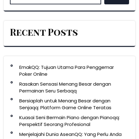
Recent Posts
EmakQQ: Tujuan Utama Para Penggemar
Poker Online
Rasakan Sensasi Menang Besar dengan
Permainan Seru Serbaqq
Bersiaplah untuk Menang Besar dengan
Senjaqq: Platform Game Online Teratas
Kuasai Seni Bermain Piano dengan Pianoqq:
Perspektif Seorang Profesional
Menjelajahi Dunia AseanQQ: Yang Perlu Anda