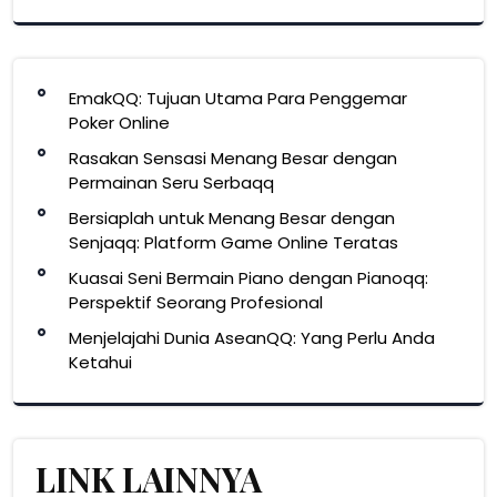
EmakQQ: Tujuan Utama Para Penggemar
Poker Online
Rasakan Sensasi Menang Besar dengan
Permainan Seru Serbaqq
Bersiaplah untuk Menang Besar dengan
Senjaqq: Platform Game Online Teratas
Kuasai Seni Bermain Piano dengan Pianoqq:
Perspektif Seorang Profesional
Menjelajahi Dunia AseanQQ: Yang Perlu Anda
Ketahui
LINK LAINNYA