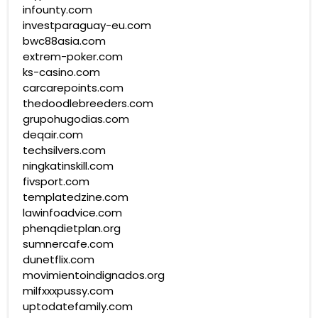
infounty.com
investparaguay-eu.com
bwc88asia.com
extrem-poker.com
ks-casino.com
carcarepoints.com
thedoodlebreeders.com
grupohugodias.com
deqair.com
techsilvers.com
ningkatinskill.com
fivsport.com
templatedzine.com
lawinfoadvice.com
phenqdietplan.org
sumnercafe.com
dunetflix.com
movimientoindignados.org
milfxxxpussy.com
uptodatefamily.com