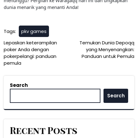
menunggu? Pergilah ke Waragaqq hari ini dan ungkapkan
dunia menarik yang menanti Anda!
Tags:
pkv games
Post
Lepaskan keterampilan
Temukan Dunia Depoqq
poker Anda dengan
yang Menyenangkan:
navigation
pokerpelangi: panduan
Panduan untuk Pemula
pemula
Search
Search
Recent Posts