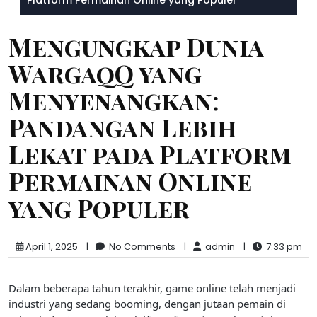
Platform Permainan Online yang Populer
Mengungkap Dunia
WargaqQ yang
Menyenangkan:
Pandangan Lebih
Lekat pada Platform
Permainan Online
yang Populer
April 1, 2025
|
No Comments
|
admin
|
7:33 pm
Dalam beberapa tahun terakhir, game online telah menjadi
industri yang sedang booming, dengan jutaan pemain di