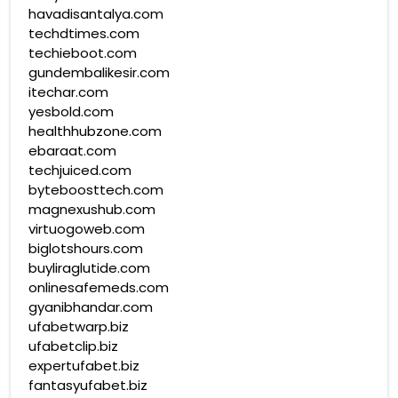
havadisantalya.com
techdtimes.com
techieboot.com
gundembalikesir.com
itechar.com
yesbold.com
healthhubzone.com
ebaraat.com
techjuiced.com
byteboosttech.com
magnexushub.com
virtuogoweb.com
biglotshours.com
buyliraglutide.com
onlinesafemeds.com
gyanibhandar.com
ufabetwarp.biz
ufabetclip.biz
expertufabet.biz
fantasyufabet.biz