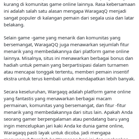
kurang di komunitas game online lainnya. Rasa kebersamaan
ini adalah salah satu alasan mengapa WaragaqQ menjadi
sangat populer di kalangan pemain dari segala usia dan latar
belakang.
Selain game -game yang menarik dan komunitas yang
bersemangat, WaragaQQ juga menawarkan sejumlah fitur
menarik yang membedakannya dari platform game online
lainnya. Misalnya, situs ini menawarkan berbagai bonus dan
hadiah untuk pemain yang berpartisipasi dalam turnamen
atau mencapai tonggak tertentu, memberi pemain insentif
ekstra untuk terus kembali untuk mendapatkan lebih banyak.
Secara keseluruhan, Wargaqq adalah platform game online
yang fantastis yang menawarkan berbagai macam
permainan, komunitas yang bersemangat, dan fitur -fitur
menarik yang membedakannya dari situs lain. Apakah Anda
seorang gamer berpengalaman atau pendatang baru yang
ingin mencelupkan jari kaki Anda ke dunia game online,
Waragaqq pasti layak untuk dicoba. Jadi mengapa