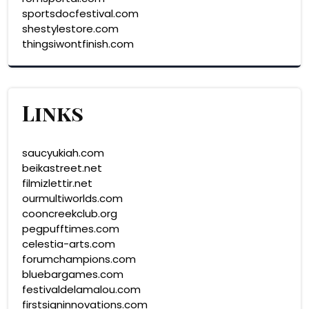
sportsdocfestival.com
shestylestore.com
thingsiwontfinish.com
Links
saucyukiah.com
beikastreet.net
filmizlettir.net
ourmultiworlds.com
cooncreekclub.org
pegpufftimes.com
celestia-arts.com
forumchampions.com
bluebargames.com
festivaldelamalou.com
firstsigninnovations.com