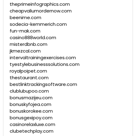
theprimeinfographics.com
cheapvaliumordernow.com
beenime.com
sodecia-kemmerich.com
fun-mak.com
casino888world.com
misterdbnb.com
jkmezcal.com
intervaltrainingexercises.com
tyestylebusinesssolutions.com
royalpoipet.com
thestaurant.com
bestlinktrackingsoftware.com
clublubupoo.com
bonusmazijeu.com
bonuskyfojea.com
bonuskorokee.com
bonusgexipoy.com
casinorelaxluxe.com
clubetechplay.com