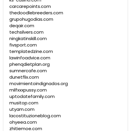
carcarepoints.com
thedoodlebreeders.com
grupohugodias.com
deqair.com
techsilvers.com
ningkatinskill.com
fivsport.com
templatedzine.com
lawinfoadvice.com
phenqdietplan.org
sumnercafe.com
dunetflix.com
movimientoindignados.org
milfxxxpussy.com
uptodatefamily.com
musitop.com
utyam.com
lacostituzioneblog.com
ohyeea.com
zhitiemoe.com