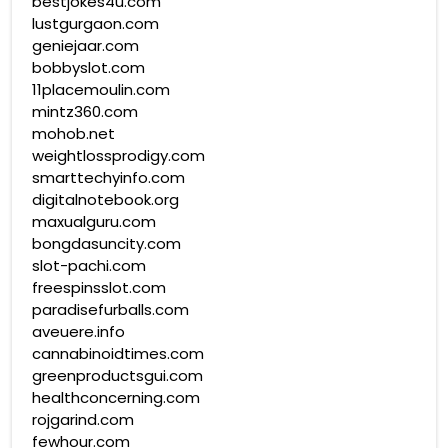
bestjokes4u.com
lustgurgaon.com
geniejaar.com
bobbyslot.com
11placemoulin.com
mintz360.com
mohob.net
weightlossprodigy.com
smarttechyinfo.com
digitalnotebook.org
maxualguru.com
bongdasuncity.com
slot-pachi.com
freespinsslot.com
paradisefurballs.com
aveuere.info
cannabinoidtimes.com
greenproductsgui.com
healthconcerning.com
rojgarind.com
fewhour.com