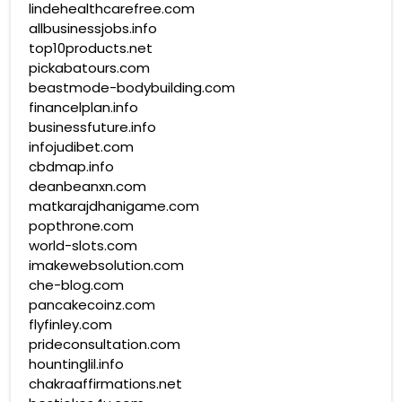
lindehealthcarefree.com
allbusinessjobs.info
top10products.net
pickabatours.com
beastmode-bodybuilding.com
financelplan.info
businessfuture.info
infojudibet.com
cbdmap.info
deanbeanxn.com
matkarajdhanigame.com
popthrone.com
world-slots.com
imakewebsolution.com
che-blog.com
pancakecoinz.com
flyfinley.com
prideconsultation.com
hountinglil.info
chakraaffirmations.net