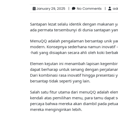
January 29, 2025
|
No Comments
|
ad
Santapan lezat selalu identik dengan makanan 
ada permata tersembunyi di dunia santapan y
MenuQQ adalah pengalaman bersantap unik yan
modern. Konsepnya sederhana namun inovatif – 
-hati yang disiapkan secara ahli oleh koki berb
Elemen kejutan ini menambah lapisan kegembira
dapat berharap untuk senang dengan perjalanan
Dari kombinasi rasa inovatif hingga presenta
bersantap tidak seperti yang lain.
Salah satu fitur utama dari menuQQ adalah el
kendali atas pemilihan menu, para tamu dapa
percaya bahwa mereka akan diambil pada petu
mereka menginginkan lebih.