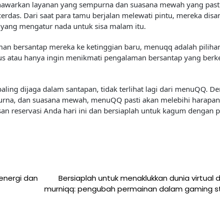
nawarkan layanan yang sempurna dan suasana mewah yang past
das. Dari saat para tamu berjalan melewati pintu, mereka dis
 yang mengatur nada untuk sisa malam itu.
an bersantap mereka ke ketinggian baru, menuqq adalah piliha
s atau hanya ingin menikmati pengalaman bersantap yang berk
aling dijaga dalam santapan, tidak terlihat lagi dari menuQQ. D
purna, dan suasana mewah, menuQQ pasti akan melebihi harapa
n reservasi Anda hari ini dan bersiaplah untuk kagum dengan 
nergi dan
Bersiaplah untuk menaklukkan dunia virtual
murniqq: pengubah permainan dalam gaming st