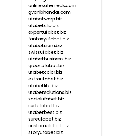
onlinesafemeds.com
gyanibhandar.com
ufabetwarp.biz
ufabetclip.biz
expertufabet.biz
fantasyufabet.biz
ufabetsiam.biz
swissufabet.biz
ufabetbusiness.biz
greenufabet.biz
ufabetcolor.biz
extraufabet.biz
ufabetlife.biz
ufabetsolutions.biz
socialufabet.biz
surfufabet.biz
ufabetbest.biz
sureufabet.biz
customufabet.biz
storyufabet.biz