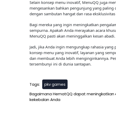
Selain konsep menu inovatif, MenuQQ juga me
mengesankan bahkan pengunjung yang paling cer
dengan sambutan hangat dan rasa eksklusivitas
Bagi mereka yang ingin meningkatkan pengalam
sempurna. Apakah Anda merayakan acara khusu
MenuQQ pasti akan meninggalkan kesan abadi.
Jadi, jika Anda ingin mengungkap rahasia yang p
konsep menu yang inovatif, layanan yang sem
dan membuat Anda lebih menginginkannya. Pesa
tersembunyi ini di dunia santapan.
Tags:
pkv games
Post
Bagaimana HematQQ dapat meningkatkan e
kekebalan Anda
navigation