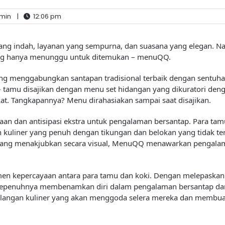
min
|
12:06 pm
yang indah, layanan yang sempurna, dan suasana yang elegan. 
ang hanya menunggu untuk ditemukan – menuQQ.
g menggabungkan santapan tradisional terbaik dengan sentuh
tamu disajikan dengan menu set hidangan yang dikuratori deng
akat. Tangkapannya? Menu dirahasiakan sampai saat disajikan.
an dan antisipasi ekstra untuk pengalaman bersantap. Para tam
 kuliner yang penuh dengan tikungan dan belokan yang tidak te
si yang menakjubkan secara visual, MenuQQ menawarkan pengal
emen kepercayaan antara para tamu dan koki. Dengan melepaskan
t sepenuhnya membenamkan diri dalam pengalaman bersantap da
alangan kuliner yang akan menggoda selera mereka dan membua