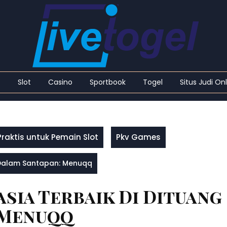
s
Slot
Casino
Sportbook
Togel
Situs Judi On
Praktis untuk Pemain Slot
Pkv Games
 Dalam Santapan: Menuqq
ia Terbaik Di Dituang
 Menuqq