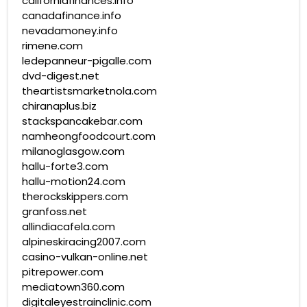
californiafinances.info
canadafinance.info
nevadamoney.info
rimene.com
ledepanneur-pigalle.com
dvd-digest.net
theartistsmarketnola.com
chiranaplus.biz
stackspancakebar.com
namheongfoodcourt.com
milanoglasgow.com
hallu-forte3.com
hallu-motion24.com
therockskippers.com
granfoss.net
allindiacafela.com
alpineskiracing2007.com
casino-vulkan-online.net
pitrepower.com
mediatown360.com
digitaleyestrainclinic.com