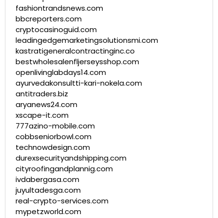
fashiontrandsnews.com
bbcreporters.com
cryptocasinoguid.com
leadingedgemarketingsolutionsmi.com
kastratigeneralcontractinginc.co
bestwholesalenfljerseysshop.com
openlivinglabdays14.com
ayurvedakonsultti-kari-nokela.com
antitraders.biz
aryanews24.com
xscape-it.com
777azino-mobile.com
cobbseniorbowl.com
technowdesign.com
durexsecurityandshipping.com
cityroofingandplannig.com
ivdabergasa.com
juyultadesga.com
real-crypto-services.com
mypetzworld.com