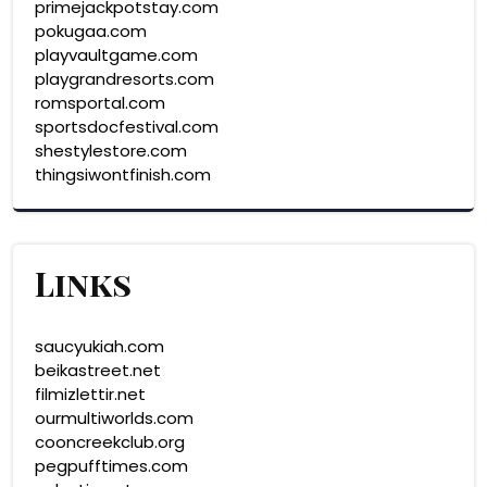
primejackpotstay.com
pokugaa.com
playvaultgame.com
playgrandresorts.com
romsportal.com
sportsdocfestival.com
shestylestore.com
thingsiwontfinish.com
Links
saucyukiah.com
beikastreet.net
filmizlettir.net
ourmultiworlds.com
cooncreekclub.org
pegpufftimes.com