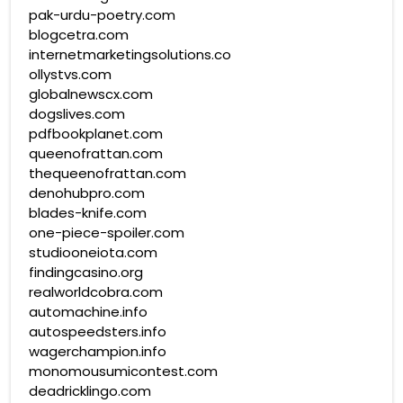
pak-urdu-poetry.com
blogcetra.com
internetmarketingsolutions.co
ollystvs.com
globalnewscx.com
dogslives.com
pdfbookplanet.com
queenofrattan.com
thequeenofrattan.com
denohubpro.com
blades-knife.com
one-piece-spoiler.com
studiooneiota.com
findingcasino.org
realworldcobra.com
automachine.info
autospeedsters.info
wagerchampion.info
monomousumicontest.com
deadricklingo.com