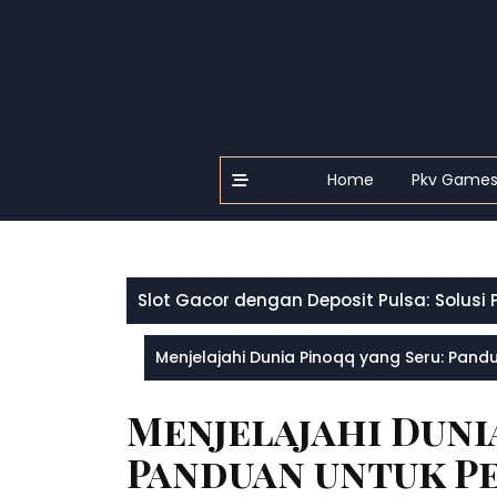
Skip
to
content
Home
Pkv Game
Slot Gacor dengan Deposit Pulsa: Solusi 
Menjelajahi Dunia Pinoqq yang Seru: Pan
Menjelajahi Duni
Panduan untuk P