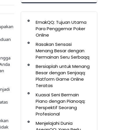
EmakQQ: Tujuan Utama
rupakan
Para Penggemar Poker
Online
anduan
Rasakan Sensasi
Menang Besar dengan
Permainan Seru Serbaqq
ingga
 Anda
Bersiaplah untuk Menang
an
Besar dengan Senjaqq:
Platform Game Online
Teratas
njadi
Kuasai Seni Bermain
Piano dengan Pianoqq:
atas
Perspektif Seorang
Profesional
nkan
Menjelajahi Dunia
tidak
AseanQQ: Yang Perlu