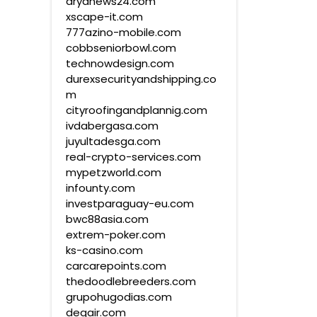
aryanews24.com
xscape-it.com
777azino-mobile.com
cobbseniorbowl.com
technowdesign.com
durexsecurityandshipping.co
m
cityroofingandplannig.com
ivdabergasa.com
juyultadesga.com
real-crypto-services.com
mypetzworld.com
infounty.com
investparaguay-eu.com
bwc88asia.com
extrem-poker.com
ks-casino.com
carcarepoints.com
thedoodlebreeders.com
grupohugodias.com
deqair.com