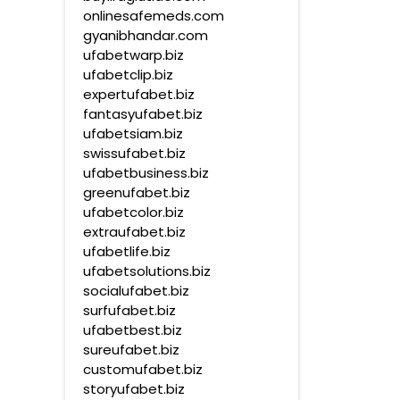
onlinesafemeds.com
gyanibhandar.com
ufabetwarp.biz
ufabetclip.biz
expertufabet.biz
fantasyufabet.biz
ufabetsiam.biz
swissufabet.biz
ufabetbusiness.biz
greenufabet.biz
ufabetcolor.biz
extraufabet.biz
ufabetlife.biz
ufabetsolutions.biz
socialufabet.biz
surfufabet.biz
ufabetbest.biz
sureufabet.biz
customufabet.biz
storyufabet.biz