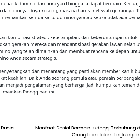
enarik domino dari boneyard hingga ia dapat bermain. Kedua, j
an boneyardnya kosong, maka ia harus melewati gilirannya. Te
il memainkan semua kartu dominonya atau ketika tidak ada pem
 kombinasi strategi, keterampilan, dan keberuntungan untuk
kan gerakan mereka dan mengantisipasi gerakan lawan selanju
omino yang telah dimainkan dan membuat rencana ke depan unt
o Anda secara strategis.
 menyenangkan dan menantang yang pasti akan memberikan hib
gkat keahlian. Baik Anda seorang pemula atau pemain berpengal
akan menjadi pengalaman yang berharga. Jadi kumpulkan teman 
i mainkan Pinoqq hari ini!
 Dunia
Manfaat Sosial Bermain Ludoqq: Terhubung 
Orang Lain dalam Lingkungan 