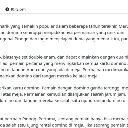
|
10:12 pm
narik yang semakin populer dalam beberapa tahun terakhir. Me
an domino sehingga menjadikannya permainan yang unik dan
genal Pinoqq dan ingin menjelajahi dunia yang menarik ini, p
o, biasanya set double-enam, dan dapat dimainkan dengan dua h
enjadi pemain pertama yang menyingkirkan semua kartu domino
 di tangan Anda dan yang ada di meja. Permainan ini dimaink
emainkan domino dari tangan mereka ke atas meja.
erikan kartu domino. Pemain dengan domino ganda tertinggi me
 atas meja. Permainan kemudian dilanjutkan searah jarum jam,
omino dari tangan mereka ke salah satu ujung rantai domino di 
saat bermain Pinoqq. Pertama, seorang pemain hanya bisa memai
a salah satu ujung rantai domino di meja. Jika seorang pemain 