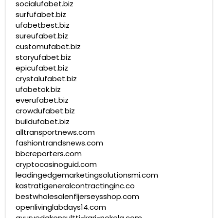
socialufabet.biz
surfufabet.biz
ufabetbest.biz
sureufabet.biz
customufabet.biz
storyufabet.biz
epicufabet.biz
crystalufabet.biz
ufabetok.biz
everufabet.biz
crowdufabet.biz
buildufabet.biz
alltransportnews.com
fashiontrandsnews.com
bbcreporters.com
cryptocasinoguid.com
leadingedgemarketingsolutionsmi.com
kastratigeneralcontractinginc.co
bestwholesalenfljerseysshop.com
openlivinglabdays14.com
ayurvedakonsultti-kari-nokela.com