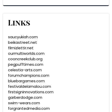
Links
saucyukiah.com
beikastreet.net
filmizlettir.net
ourmultiworlds.com
cooncreekclub.org
pegpufftimes.com
celestia-arts.com
forumchampions.com
bluebargames.com
festivaldelamalou.com
firstsigninnovations.com
garberdodge.com
swim-wears.com
forgrantedmedia.com