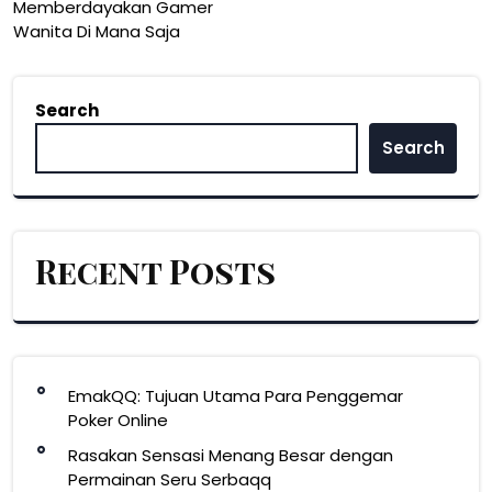
Memberdayakan Gamer
Wanita Di Mana Saja
Search
Search
Recent Posts
EmakQQ: Tujuan Utama Para Penggemar
Poker Online
Rasakan Sensasi Menang Besar dengan
Permainan Seru Serbaqq