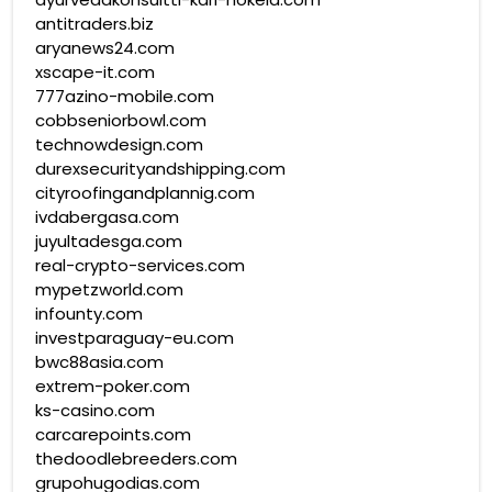
antitraders.biz
aryanews24.com
xscape-it.com
777azino-mobile.com
cobbseniorbowl.com
technowdesign.com
durexsecurityandshipping.com
cityroofingandplannig.com
ivdabergasa.com
juyultadesga.com
real-crypto-services.com
mypetzworld.com
infounty.com
investparaguay-eu.com
bwc88asia.com
extrem-poker.com
ks-casino.com
carcarepoints.com
thedoodlebreeders.com
grupohugodias.com