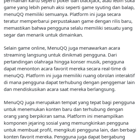
permainan kartu seperti poker dan blackjack, atau lebih suka
game yang lebih penuh aksi seperti game syuting dan balap,
menuQQ memiliki semuanya. Platform ini juga secara
teratur memperbarui perpustakaan game dengan rilis baru,
memastikan bahwa pengguna selalu memiliki sesuatu yang
segar dan menarik untuk dimainkan.
Selain game online, MenuQQ juga menawarkan acara
streaming langsung untuk dinikmati pengguna. Dari
pertandingan olahraga hingga konser musik, pengguna
dapat menonton acara favorit mereka secara real-time di
menuQQ. Platform ini juga memiliki ruang obrolan interaktif
di mana pengguna dapat terhubung dengan penggemar lain
dan mendiskusikan acara saat mereka berlangsung.
MenuQQ juga merupakan tempat yang tepat bagi pengguna
untuk menemukan konten baru dan terhubung dengan
orang yang berpikiran sama. Platform ini menampilkan
komponen jejaring sosial yang memungkinkan pengguna
untuk membuat profil, mengikuti pengguna lain, dan berbagi
konten favorit mereka. Pengguna juga dapat bergabung