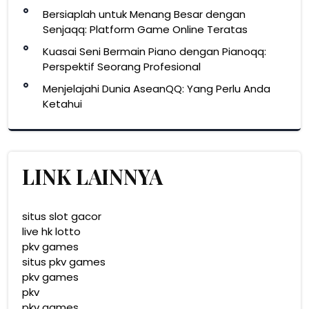
Bersiaplah untuk Menang Besar dengan
Senjaqq: Platform Game Online Teratas
Kuasai Seni Bermain Piano dengan Pianoqq:
Perspektif Seorang Profesional
Menjelajahi Dunia AseanQQ: Yang Perlu Anda
Ketahui
LINK LAINNYA
situs slot gacor
live hk lotto
pkv games
situs pkv games
pkv games
pkv
pkv games