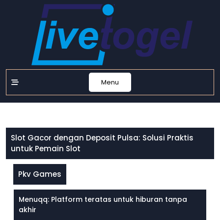
Skip
to
content
Menu
Slot Gacor dengan Deposit Pulsa: Solusi Praktis
untuk Pemain Slot
Pkv Games
Menuqq: Platform teratas untuk hiburan tanpa
akhir