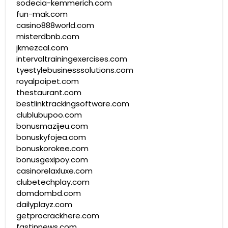
sodecia-kemmerich.com
fun-mak.com
casino888world.com
misterdbnb.com
jkmezcal.com
intervaltrainingexercises.com
tyestylebusinesssolutions.com
royalpoipet.com
thestaurant.com
bestlinktrackingsoftware.com
clublubupoo.com
bonusmazijeu.com
bonuskyfojea.com
bonuskorokee.com
bonusgexipoy.com
casinorelaxluxe.com
clubetechplay.com
domdombd.com
dailyplayz.com
getprocrackhere.com
fastinnews.com