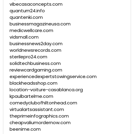
vibecasaconcepts.com
quantum24.info
quantenki.com
businessmagazineusa.com
medicwellcare.com
vidsmall.com
businessnews2day.com
worldnewsrecords.com
sterilepro24.com
solidtechbusiness.com
reviewcardgaming.com
experiencedexpertstowingservice.com
blackheadsshop.com
location-voiture-casablanca.org
kpaulbartelme.com
comedyclubofhiltonhead.com
virtualartsassistant.com
theprimeinfographics.com
cheapvaliumordernow.com
beenime.com