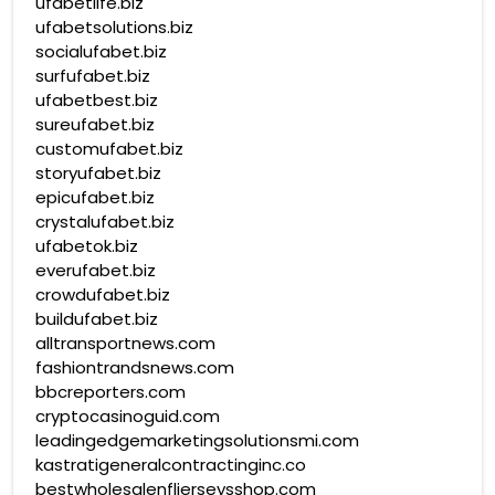
ufabetlife.biz
ufabetsolutions.biz
socialufabet.biz
surfufabet.biz
ufabetbest.biz
sureufabet.biz
customufabet.biz
storyufabet.biz
epicufabet.biz
crystalufabet.biz
ufabetok.biz
everufabet.biz
crowdufabet.biz
buildufabet.biz
alltransportnews.com
fashiontrandsnews.com
bbcreporters.com
cryptocasinoguid.com
leadingedgemarketingsolutionsmi.com
kastratigeneralcontractinginc.co
bestwholesalenfljerseysshop.com