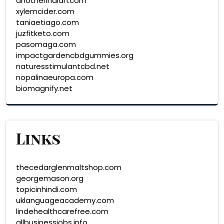
anotherindian.com
xylemcider.com
taniaetiago.com
juzfitketo.com
pasomaga.com
impactgardencbdgummies.org
naturesstimulantcbd.net
nopalinaeuropa.com
biomagnify.net
Links
thecedarglenmaltshop.com
georgemason.org
topicinhindi.com
uklanguageacademy.com
lindehealthcarefree.com
allbusinessjobs.info