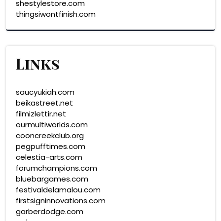
shestylestore.com
thingsiwontfinish.com
Links
saucyukiah.com
beikastreet.net
filmizlettir.net
ourmultiworlds.com
cooncreekclub.org
pegpufftimes.com
celestia-arts.com
forumchampions.com
bluebargames.com
festivaldelamalou.com
firstsigninnovations.com
garberdodge.com