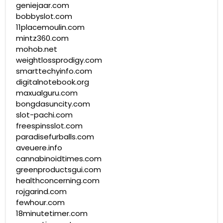
geniejaar.com
bobbyslot.com
11placemoulin.com
mintz360.com
mohob.net
weightlossprodigy.com
smarttechyinfo.com
digitalnotebook.org
maxualguru.com
bongdasuncity.com
slot-pachi.com
freespinsslot.com
paradisefurballs.com
aveuere.info
cannabinoidtimes.com
greenproductsgui.com
healthconcerning.com
rojgarind.com
fewhour.com
18minutetimer.com