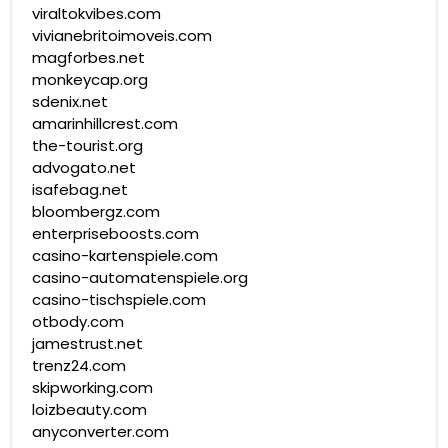
viraltokvibes.com
vivianebritoimoveis.com
magforbes.net
monkeycap.org
sdenix.net
amarinhillcrest.com
the-tourist.org
advogato.net
isafebag.net
bloombergz.com
enterpriseboosts.com
casino-kartenspiele.com
casino-automatenspiele.org
casino-tischspiele.com
otbody.com
jamestrust.net
trenz24.com
skipworking.com
loizbeauty.com
anyconverter.com