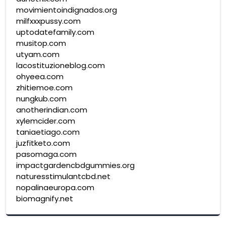
movimientoindignados.org
milfxxxpussy.com
uptodatefamily.com
musitop.com
utyam.com
lacostituzioneblog.com
ohyeea.com
zhitiemoe.com
nungkub.com
anotherindian.com
xylemcider.com
taniaetiago.com
juzfitketo.com
pasomaga.com
impactgardencbdgummies.org
naturesstimulantcbd.net
nopalinaeuropa.com
biomagnify.net