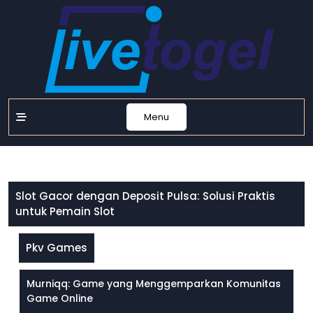
Skip
to
content
Menu
Slot Gacor dengan Deposit Pulsa: Solusi Praktis
untuk Pemain Slot
Pkv Games
Murniqq: Game yang Menggemparkan Komunitas
Game Online