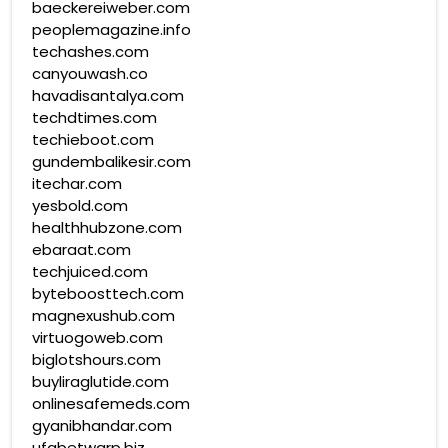
baeckereiweber.com
peoplemagazine.info
techashes.com
canyouwash.co
havadisantalya.com
techdtimes.com
techieboot.com
gundembalikesir.com
itechar.com
yesbold.com
healthhubzone.com
ebaraat.com
techjuiced.com
byteboosttech.com
magnexushub.com
virtuogoweb.com
biglotshours.com
buyliraglutide.com
onlinesafemeds.com
gyanibhandar.com
ufabetwarp.biz