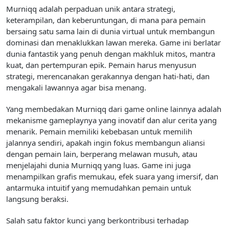
Murniqq adalah perpaduan unik antara strategi,
keterampilan, dan keberuntungan, di mana para pemain
bersaing satu sama lain di dunia virtual untuk membangun
dominasi dan menaklukkan lawan mereka. Game ini berlatar
dunia fantastik yang penuh dengan makhluk mitos, mantra
kuat, dan pertempuran epik. Pemain harus menyusun
strategi, merencanakan gerakannya dengan hati-hati, dan
mengakali lawannya agar bisa menang.
Yang membedakan Murniqq dari game online lainnya adalah
mekanisme gameplaynya yang inovatif dan alur cerita yang
menarik. Pemain memiliki kebebasan untuk memilih
jalannya sendiri, apakah ingin fokus membangun aliansi
dengan pemain lain, berperang melawan musuh, atau
menjelajahi dunia Murniqq yang luas. Game ini juga
menampilkan grafis memukau, efek suara yang imersif, dan
antarmuka intuitif yang memudahkan pemain untuk
langsung beraksi.
Salah satu faktor kunci yang berkontribusi terhadap