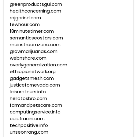
greenproductsgui.com
healthconcerning.com
rojgarind.com
fewhour.com
18minutetimer.com
semanticseostars.com
mainstreamzone.com
growmarijuanas.com
webnshare.com
overlygeneralization.com
ethiopianetwork.org
gadgetsmesh.com
justicefornevada.com
leisuretours.info
hellotbsbro.com
farmandpetscare.com
computingservice.info
caiofracini.com
techpositive.info
unseonrang.com