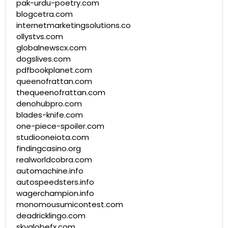
pak-urdu-poetry.com
blogcetra.com
internetmarketingsolutions.co
ollystvs.com
globalnewscx.com
dogslives.com
pdfbookplanet.com
queenofrattan.com
thequeenofrattan.com
denohubpro.com
blades-knife.com
one-piece-spoiler.com
studiooneiota.com
findingcasino.org
realworldcobra.com
automachine.info
autospeedsters.info
wagerchampion.info
monomousumicontest.com
deadricklingo.com
skyglobefx.com