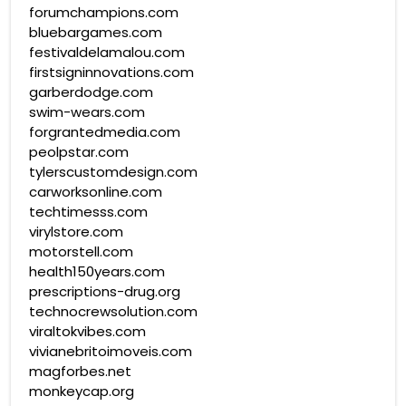
forumchampions.com
bluebargames.com
festivaldelamalou.com
firstsigninnovations.com
garberdodge.com
swim-wears.com
forgrantedmedia.com
peolpstar.com
tylerscustomdesign.com
carworksonline.com
techtimesss.com
virylstore.com
motorstell.com
health150years.com
prescriptions-drug.org
technocrewsolution.com
viraltokvibes.com
vivianebritoimoveis.com
magforbes.net
monkeycap.org