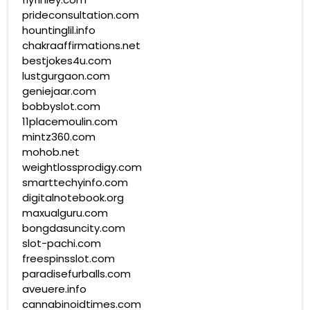
prideconsultation.com
hountinglil.info
chakraaffirmations.net
bestjokes4u.com
lustgurgaon.com
geniejaar.com
bobbyslot.com
11placemoulin.com
mintz360.com
mohob.net
weightlossprodigy.com
smarttechyinfo.com
digitalnotebook.org
maxualguru.com
bongdasuncity.com
slot-pachi.com
freespinsslot.com
paradisefurballs.com
aveuere.info
cannabinoidtimes.com