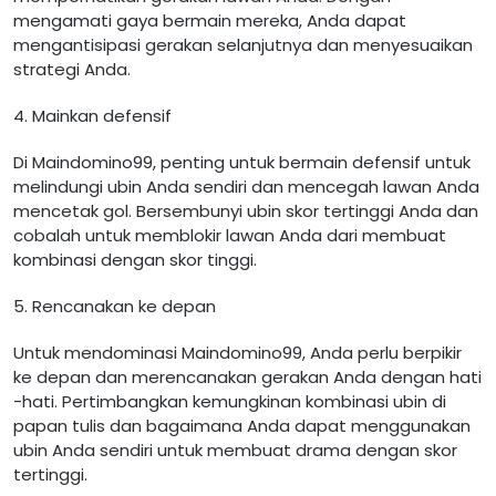
mengamati gaya bermain mereka, Anda dapat
mengantisipasi gerakan selanjutnya dan menyesuaikan
strategi Anda.
4. Mainkan defensif
Di Maindomino99, penting untuk bermain defensif untuk
melindungi ubin Anda sendiri dan mencegah lawan Anda
mencetak gol. Bersembunyi ubin skor tertinggi Anda dan
cobalah untuk memblokir lawan Anda dari membuat
kombinasi dengan skor tinggi.
5. Rencanakan ke depan
Untuk mendominasi Maindomino99, Anda perlu berpikir
ke depan dan merencanakan gerakan Anda dengan hati
-hati. Pertimbangkan kemungkinan kombinasi ubin di
papan tulis dan bagaimana Anda dapat menggunakan
ubin Anda sendiri untuk membuat drama dengan skor
tertinggi.