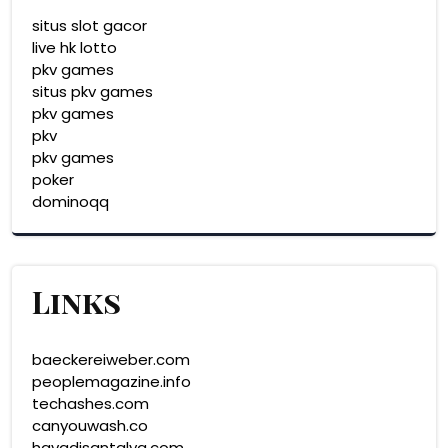
situs slot gacor
live hk lotto
pkv games
situs pkv games
pkv games
pkv
pkv games
poker
dominoqq
Links
baeckereiweber.com
peoplemagazine.info
techashes.com
canyouwash.co
havadisantalya.com