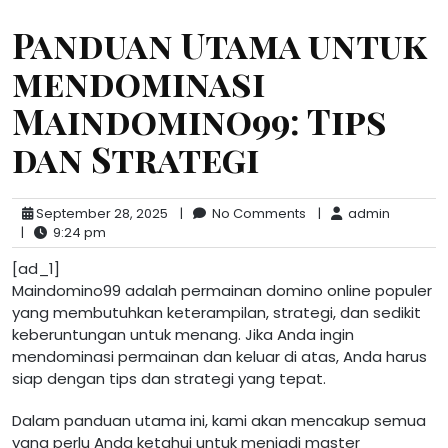
Panduan Utama untuk
mendominasi
Maindomino99: Tips
dan Strategi
September 28, 2025
|
No Comments
|
admin
|
9:24 pm
[ad_1]
Maindomino99 adalah permainan domino online populer
yang membutuhkan keterampilan, strategi, dan sedikit
keberuntungan untuk menang. Jika Anda ingin
mendominasi permainan dan keluar di atas, Anda harus
siap dengan tips dan strategi yang tepat.
Dalam panduan utama ini, kami akan mencakup semua
yang perlu Anda ketahui untuk menjadi master