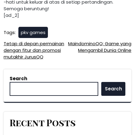
-hati untuk keluar di atas di setiap pertandingan.
Semoga beruntung!
[ad_2]
Tags:
pkv games
Post
Tetap di depan permainan
MaindominoQQ: Game yang
dengan fitur dan promosi
Mengambil Dunia Online
navigation
mutakhir JurusQQ
Search
Search
Recent Posts