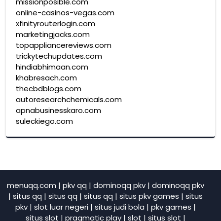
missionposible.com
online-casinos-vegas.com
xfinityrouterlogin.com
marketingjacks.com
topappliancereviews.com
trickytechupdates.com
hindiabhimaan.com
khabresach.com
thecbdblogs.com
autoresearchchemicals.com
apnabusinesskaro.com
suleckiego.com
menuqq.com
|
pkv qq
|
dominoqq pkv
|
dominoqq pkv
|
situs qq
|
situs qq
|
situs qq
|
situs pkv games
|
situs
pkv
|
slot luar negeri
|
situs judi bola
|
pkv games
|
situs slot
|
pragmatic play
|
slot
|
situs slot
|