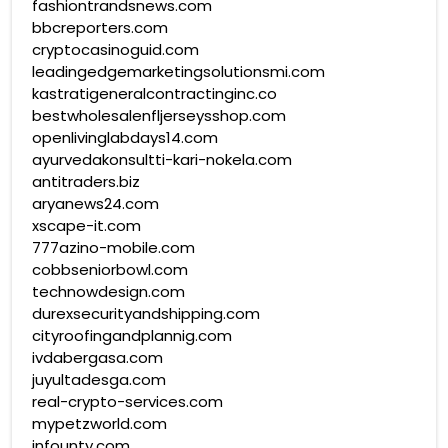
fashiontrandsnews.com
bbcreporters.com
cryptocasinoguid.com
leadingedgemarketingsolutionsmi.com
kastratigeneralcontractinginc.co
bestwholesalenfljerseysshop.com
openlivinglabdays14.com
ayurvedakonsultti-kari-nokela.com
antitraders.biz
aryanews24.com
xscape-it.com
777azino-mobile.com
cobbseniorbowl.com
technowdesign.com
durexsecurityandshipping.com
cityroofingandplannig.com
ivdabergasa.com
juyultadesga.com
real-crypto-services.com
mypetzworld.com
infounty.com