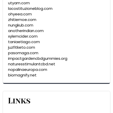
utyam.com
lacostituzioneblog.com
ohyeea.com
zhitiemoe.com
nungkub.com
anotherindian.com
xylemcider.com
taniaetiago.com
juzfitketo.com
pasomaga.com
impactgardencbdgummies.org
naturesstimulantcbd.net
nopalinaeuropa.com
biomagnify.net
Links