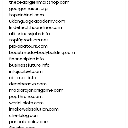
thecedarglenmaltshop.com
georgemason.org
topicinhindi.com
uklanguageacademy.com
lindehealthcarefree.com
allbusinessjobs.info
top10products.net
pickabatours.com
beastmode-bodybuilding.com
financelplan.info
businessfuture.info
infojudibet.com
cbdmap.info
deanbeanxn.com
matkarajdhanigame.com
popthrone.com
world-slots.com
imakewebsolution.com
che-blog.com
pancakecoinz.com
flyfinley.com